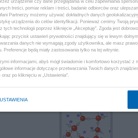
przez urządzenie czy dane przeglądania w celu zapewniania sperson
ych treści, pomiar reklam i treści, badanie odbiorców oraz ulepszan
fani Partnerzy możemy używać dokładnych danych geolokalizacyjn
tykę urządzenia do celów identyfikacji. Ponieważ cenimy Twoją pry
z tych technologii poprzez kliknięcie „Akceptuję”. Zgoda jest dobro
ikając przycisk ustawień prywatności znajdujący się w lewym dolny
do realizacji idei modelu układu, na rysunku wybrana je
etwarzania danych nie wymagają zgody użytkownika, ale masz prawo 
iemi i lokowane w zbiorniku są przez układ
. Preferencje będą miały zastosowania tylko na tej witrynie.
szymi informacjami, abyś mógł świadomie i komfortowo korzystać z
gółowe informacje dotyczące przetwarzania Twoich danych znajdzi
elektryczny, maszyna elektrostatyczna, działo elektronowe]
s
oraz po kliknięciu w „Ustawienia”.
USTAWIENIA