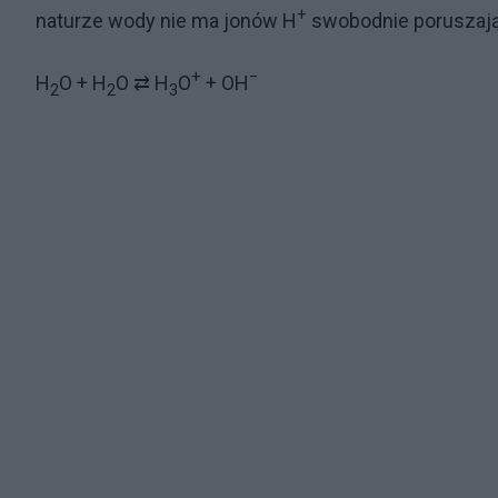
+
naturze wody nie ma jonów H‍
swobodnie poruszają
+
−
H
O + H
O ⇄ H
O
+ OH
2
2
3