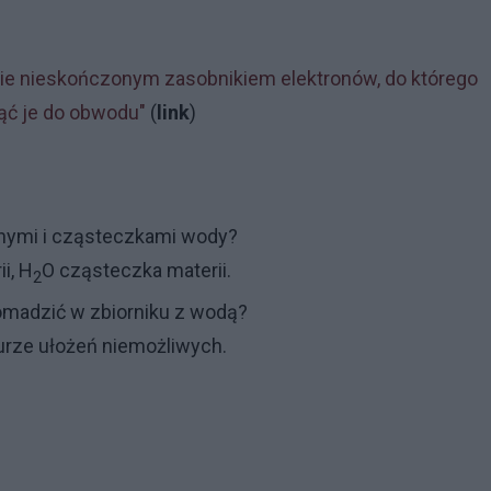
znie nieskończonym zasobnikiem elektronów, do którego
ąć je do obwodu"
(
link
)
dnymi i cząsteczkami wody?
i, H
O cząsteczka materii.
2
omadzić w zbiorniku z wodą?
turze ułożeń niemożliwych.