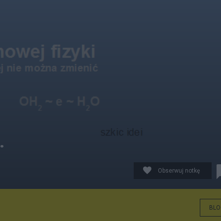
.
Obserwuj notkę
BLO