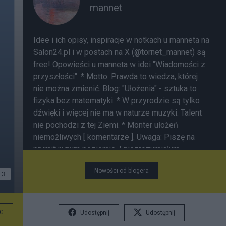
mannet
Idee i ich opisy, inspiracje w notkach u manneta na
Salon24.pl i w postach na X (@tornet_mannet) są
free! Opowieści u manneta w idei "Wiadomości z
przyszłości". * Motto: Prawda to wiedza, której
nie można zmienić. Blog:
"Ułożenia"
- sztuka to
fizyka bez matematyki. * W przyrodzie są tylko
dźwięki i więcej nie ma w naturze muzyki. Talent
nie pochodzi z tej Ziemi. * Monter ułożeń
niemożliwych [
komentarze
]. Uwaga: Piszę na
prymitywnym poziomie. I niezrozumiałym
językiem wg komentatorów. Nie nadążam za AI.
Nowości od blogera
Banuję nickname piszący swoje negatywne opinie
3
o mnie bez uzasadnienia. Piszą mi się "literówki".
Taka optyka.
G
Udostępnij
Udostępnij