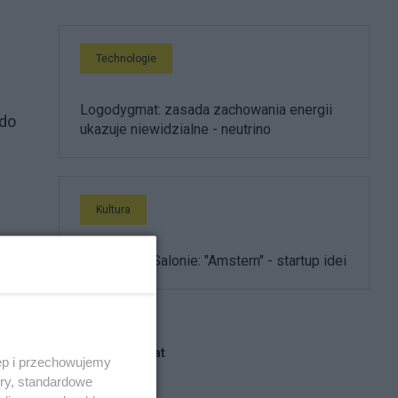
Technologie
Logodygmat: zasada zachowania energii
 do
ukazuje niewidzialne - neutrino
Kultura
Ewolucja w Salonie: "Amstern" - startup idei
rię
Blogi na ten temat
ęp i przechowujemy
ory, standardowe