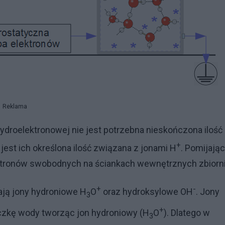
Reklama
ydroelektronowej nie jest potrzebna nieskończona ilość
+
jest ich określona ilość związana z jonami H
. Pomijając
tronów swobodnych na ściankach wewnętrznych zbiorni
+
-
tają jony hydroniowe H
O
oraz hydroksylowe OH
. Jony
3
+
zkę wody tworząc jon hydroniowy (H
O
). Dlatego w
3