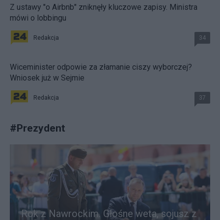
Z ustawy "o Airbnb" zniknęły kluczowe zapisy. Ministra
mówi o lobbingu
Redakcja
34
Wiceminister odpowie za złamanie ciszy wyborczej?
Wniosek już w Sejmie
Redakcja
37
#
Prezydent
Rok z Nawrockim. Głośne weta, sojusz z