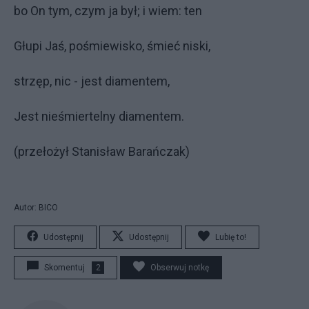
bo On tym, czym ja był; i wiem: ten
Głupi Jaś, pośmiewisko, śmieć niski,
strzęp, nic - jest diamentem,
Jest nieśmiertelny diamentem.
(przełożył Stanisław Barańczak)
Autor: BICO
Udostępnij
Udostępnij
Lubię to!
Skomentuj
2
Obserwuj notkę