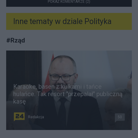
POKAŻ KOMENTARZE (2)
Inne tematy w dziale
Polityka
#
Rząd
Karaoke, basen z kulkami i tańce
hulańce. Tak resort "przepalał" publiczną
kasę
Redakcja
50