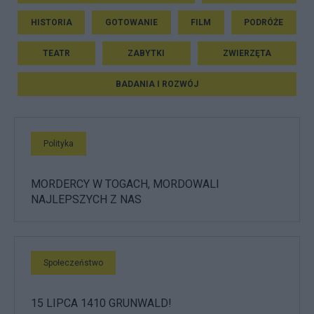
HISTORIA
GOTOWANIE
FILM
PODRÓŻE
TEATR
ZABYTKI
ZWIERZĘTA
BADANIA I ROZWÓJ
Polityka
MORDERCY W TOGACH, MORDOWALI
NAJLEPSZYCH Z NAS
Społeczeństwo
15 LIPCA 1410 GRUNWALD!