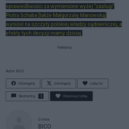
sprawiedliwości za wymienione wyżej "zasługi"
Piotra Schaba [także Małgorzatę Manowską]
wyniósł na szczyty polskiej władzy sądowniczej, a
efekty tych decyzji mamy dzisiaj.
Reklama
Autor: BICO
Udostępnij
Udostępnij
Lubię to!
Skomentuj
3
Obserwuj notkę
O mnie
BICO