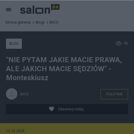
Strona główna
Blogi
BICO
90
BLOG
"NIE PYTAM JAKIE MACIE PRAWA,
ALE JAKICH MACIE SĘDZIÓW" -
Monteskiusz
BICO
POLITYKA
Obserwuj notkę
12.10.2025