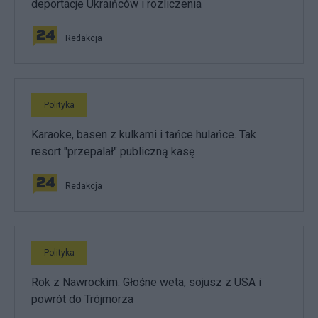
deportacje Ukraińców i rozliczenia
Redakcja
Polityka
Karaoke, basen z kulkami i tańce hulańce. Tak
resort "przepalał" publiczną kasę
Redakcja
Polityka
Rok z Nawrockim. Głośne weta, sojusz z USA i
powrót do Trójmorza