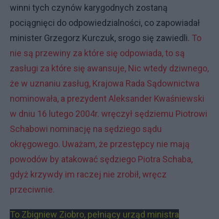
winni tych czynów karygodnych zostaną
pociągnięci do odpowiedzialności, co zapowiadał
minister Grzegorz Kurczuk, srogo się zawiedli.
To
nie są przewiny za które się odpowiada, to są
zasługi za które się awansuje, Nic wtedy dziwnego,
że w uznaniu zasług, Krajowa Rada Sądownictwa
nominowała, a prezydent Aleksander Kwaśniewski
w dniu 16 lutego 2004r. wręczył sędziemu Piotrowi
Schabowi nominację na sędziego sądu
okręgowego. Uważam, że przestępcy nie mają
powodów by atakować sędziego Piotra Schaba,
gdyż krzywdy im raczej nie zrobił, wręcz
przeciwnie.
To Zbigniew Ziobro, pełniący urząd ministra