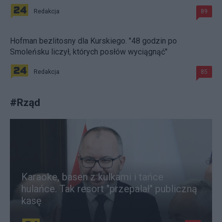
Redakcja
89
Hofman bezlitosny dla Kurskiego. "48 godzin po
Smoleńsku liczył, których posłów wyciągnąć"
Redakcja
85
#
Rząd
Karaoke, basen z kulkami i tańce
hulańce. Tak resort "przepalał" publiczną
kasę