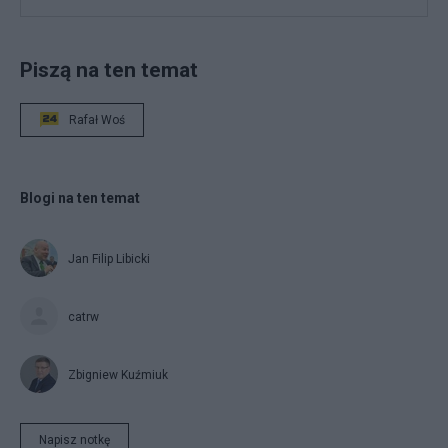
Piszą na ten temat
Rafał Woś
Blogi na ten temat
Jan Filip Libicki
catrw
Zbigniew Kuźmiuk
Napisz notkę