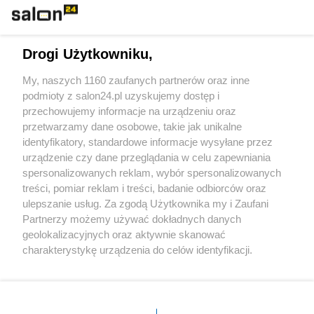
Technologie
Drogi Użytkowniku,
Sport
My, naszych 1160 zaufanych partnerów oraz inne
podmioty z salon24.pl uzyskujemy dostęp i
Społeczeństwo
przechowujemy informacje na urządzeniu oraz
przetwarzamy dane osobowe, takie jak unikalne
Kultura
identyfikatory, standardowe informacje wysyłane przez
urządzenie czy dane przeglądania w celu zapewniania
spersonalizowanych reklam, wybór spersonalizowanych
treści, pomiar reklam i treści, badanie odbiorców oraz
ulepszanie usług. Za zgodą Użytkownika my i Zaufani
X
Facebook
Instagram
Youtube
Partnerzy możemy używać dokładnych danych
geolokalizacyjnych oraz aktywnie skanować
charakterystykę urządzenia do celów identyfikacji.
Web Content Media sp. z o. o. © 2022
Ponieważ cenimy Twoją prywatność, prosimy o zgodę na
korzystanie z tych technologii poprzez kliknięcie
„Akceptuję”. Zgoda jest dobrowolna i zawsze możesz ją
Pomoc
O nas
Praca
Reklama
Kontakt
zmienić/wycofać klikając przycisk ustawień prywatności