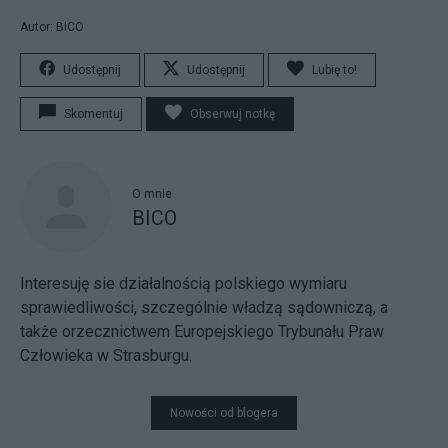
Autor: BICO
Udostępnij
Udostępnij
Lubię to!
Skomentuj
Obserwuj notkę
O mnie
BICO
Interesuję sie działalnością polskiego wymiaru
sprawiedliwości, szczególnie władzą sądowniczą, a
także orzecznictwem Europejskiego Trybunału Praw
Człowieka w Strasburgu.
Nowości od blogera