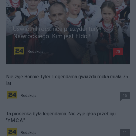
Uświetnił rocznicę prezydentury
Nawrockiego. Kim jest Eldo?
Redakcja
78
Nie żyje Bonnie Tyler. Legendarna gwiazda rocka miała 75
lat
Redakcja
15
Ta piosenka była legendarna. Nie żyje głos przeboju
"Y.M.C.A."
Redakcja
11