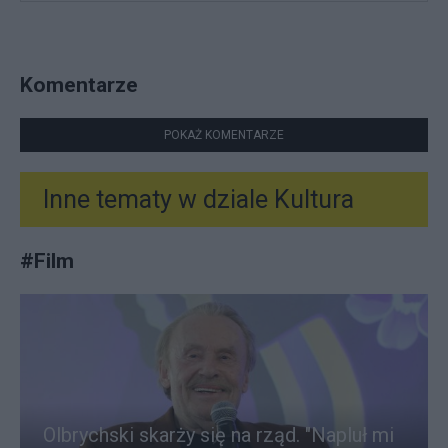
Komentarze
POKAŻ KOMENTARZE
Inne tematy w dziale
Kultura
#
Film
Olbrychski skarży się na rząd. "Napluł mi