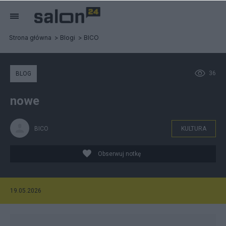
Strona główna
Blogi
BICO
36
BLOG
nowe
BICO
KULTURA
Obserwuj notkę
19.05.2026