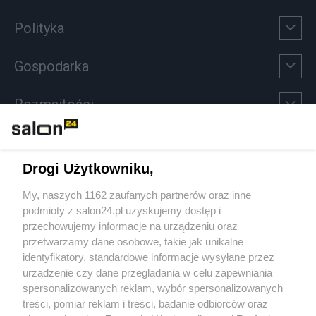
Polityka
Gospodarka
Rozmaitości
Technologie
Drogi Użytkowniku,
Sport
My, naszych 1162 zaufanych partnerów oraz inne
podmioty z salon24.pl uzyskujemy dostęp i
Społeczeństwo
przechowujemy informacje na urządzeniu oraz
przetwarzamy dane osobowe, takie jak unikalne
Kultura
identyfikatory, standardowe informacje wysyłane przez
urządzenie czy dane przeglądania w celu zapewniania
spersonalizowanych reklam, wybór spersonalizowanych
treści, pomiar reklam i treści, badanie odbiorców oraz