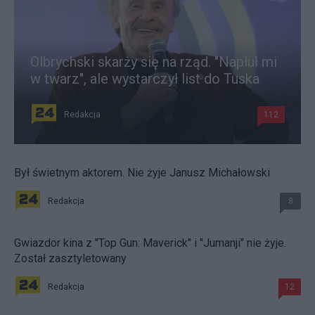
Olbrychski skarży się na rząd. "Napluł mi
w twarz", ale wystarczył list do Tuska
Redakcja
112
Był świetnym aktorem. Nie żyje Janusz Michałowski
Redakcja
8
Gwiazdor kina z "Top Gun: Maverick" i "Jumanji" nie żyje.
Został zasztyletowany
Redakcja
12