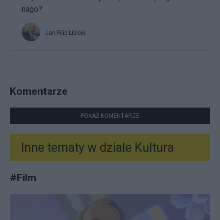
nago?
Jan Filip Libicki
Komentarze
POKAŻ KOMENTARZE
Inne tematy w dziale
Kultura
#
Film