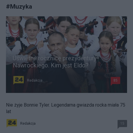
#
Muzyka
Uświetnił rocznicę prezydentury
Nawrockiego. Kim jest Eldo?
Redakcja
85
Nie żyje Bonnie Tyler. Legendarna gwiazda rocka miała 75
lat
Redakcja
15