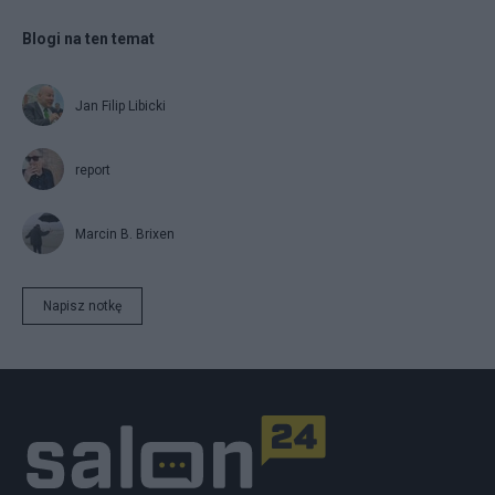
Blogi na ten temat
Jan Filip Libicki
report
Marcin B. Brixen
Napisz notkę