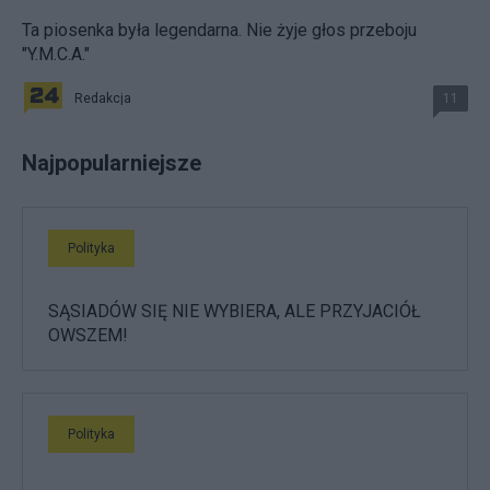
Ta piosenka była legendarna. Nie żyje głos przeboju
"Y.M.C.A."
Redakcja
11
Najpopularniejsze
Polityka
SĄSIADÓW SIĘ NIE WYBIERA, ALE PRZYJACIÓŁ
OWSZEM!
Polityka