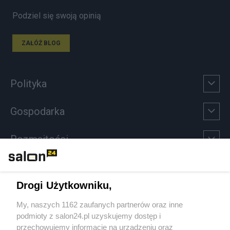
Podziel się swoją opinią
ZAŁÓŻ BLOG
Polityka
Gospodarka
Rozmaitości
Technologie
Drogi Użytkowniku,
Sport
My, naszych 1162 zaufanych partnerów oraz inne
podmioty z salon24.pl uzyskujemy dostęp i
Społeczeństwo
przechowujemy informacje na urządzeniu oraz