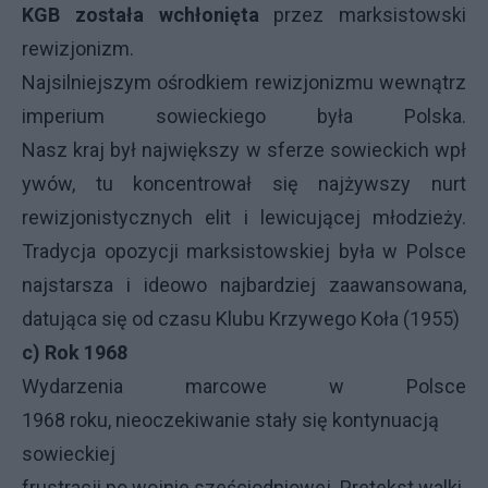
KGB została wchłonięta
przez marksistowski
rewizjonizm.
Najsilniejszym ośrodkiem rewizjonizmu wewnątrz
imperium sowieckiego była Polska.
Nasz kraj był największy w sferze sowieckich wpł
ywów, tu koncentrował się najżywszy nurt
rewizjonistycznych elit i lewicującej młodzieży.
Tradycja opozycji marksistowskiej była w Polsce
najstarsza i ideowo najbardziej zaawansowana,
datująca się od czasu Klubu Krzywego Koła (1955)
c) Rok 1968
Wydarzenia marcowe w Polsce
1968 roku, nieoczekiwanie stały się kontynuacją
sowieckiej
frustracji po wojnie sześciodniowej. Pretekst walki