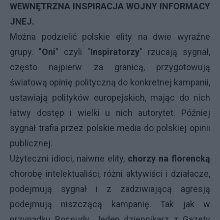
WEWNĘTRZNA INSPIRACJA WOJNY INFORMACY
JNEJ.
Można podzielić polskie elity na dwie wyraźne
grupy. "
Oni
" czyli "
Inspiratorzy
" rzucają sygnał,
często najpierw za granicą, przygotowują
światową opinię polityczną do konkretnej kampanii,
ustawiają polityków europejskich, mając do nich
łatwy dostęp i wielki u nich autorytet. Później
sygnał trafia przez polskie media do polskiej opinii
publicznej.
Użyteczni idioci, naiwne elity,
chorzy na florencką
chorobę intelektualiści, różni aktywiści i działacze,
podejmują sygnał i z zadziwiającą agresją
podejmują niszczącą kampanię. Tak jak w
przypadku Rospudy. Jeden dziennikarz z Gazety