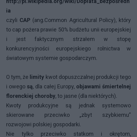
http://pl.wikipedia.org/wiki/Dopłata_bezpośredn
ia
czyli
CAP
(ang.Common Agricultural Policy), który
to cap pożera prawie 50% budżetu unii europejskiej
i jest faktycznym strzałem w stopę
konkurencyjności europejskiego rolnictwa w
światowym systemie gospodarczym.
O tym, że
limity
kwot dopuszczalnej produkcji tego
i owego
są
, dla całej Europy,
objawami śmiertelnej
florenckiej choroby
, to jasne (dla niektórych).
Kwoty produkcyjne są jednak systemowo
skierowane przeciwko „zbyt szybkiemu”
rozwojowi polskiej gospodarki.
Nie tylko przeciwko statkom i okrętom,