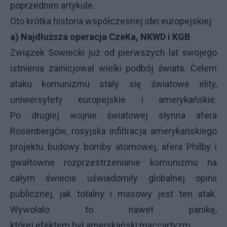
poprzednim artykule.
Oto krótka historia współczesnej idei europejskiej:
a) Najdłuższa
operacja CzeKa, NKWD i KGB
Związek Sowiecki już od pierwszych lat swojego
istnienia zainicjował wielki podbój świata. Celem
ataku komunizmu stały się światowe elity,
uniwersytety europejskie i amerykańskie.
Po drugiej wojnie światowej słynna afera
Rosenbergów, rosyjska infiltracja amerykańskiego
projektu budowy bomby atomowej, afera Philby i
gwałtowne rozprzestrzenianie komunizmu na
całym świecie uświadomiły globalnej opinii
publicznej, jak totalny i masowy jest ten atak.
Wywołało to nawet panikę,
której efektem był amerykański maccartyzm.