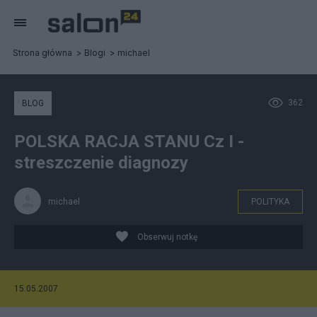
Strona główna
Blogi
michael
362
BLOG
POLSKA RACJA STANU Cz I -
streszczenie diagnozy
michael
POLITYKA
Obserwuj notkę
15.05.2007