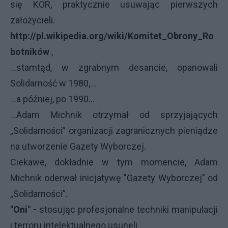
się KOR, praktycznie usuwając pierwszych
założycieli.
http://pl.wikipedia.org/wiki/Komitet_Obrony_Ro
botników
,
...stamtąd, w zgrabnym desancie, opanowali
Solidarność w 1980,...
...a później, po 1990...
...Adam Michnik otrzymał od sprzyjających
„Solidarności” organizacji zagranicznych pieniądze
na utworzenie Gazety Wyborczej.
Ciekawe, dokładnie w tym momencie, Adam
Michnik oderwał inicjatywę "Gazety Wyborczej" od
„Solidarności”.
"Oni" -
stosując profesjonalne techniki manipulacji
i terroru intelektualnego usunęli