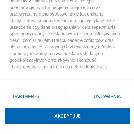
podmioty z salon24.pl uzyskujemy dostęp i
Jak ”Oni"
konsekwentnie realizują
politykę
przechowujemy informacje na urządzeniu oraz
blokowania i paraliżowania
dalszego
przetwarzamy dane osobowe, takie jak unikalne
identyfikatory, standardowe informacje wysyłane przez
konsolidowania się Polski, w drodze do spełnienia
urządzenie czy dane przeglądania w celu zapewniania
polskiej racji stanu.
spersonalizowanych reklam, wybór spersonalizowanych
treści, pomiar reklam i treści, badanie odbiorców oraz
ulepszanie usług. Za zgodą Użytkownika my i Zaufani
Polityka tego obozu polega na
konsekwentnej
Partnerzy możemy używać dokładnych danych
dywersji skierowanej przeciwko wszystkiemu, co
geolokalizacyjnych oraz aktywnie skanować
charakterystykę urządzenia do celów identyfikacji.
mogło by skierować Polskę na suwerenną ścieżkę
Ponieważ cenimy Twoją prywatność, prosimy o zgodę na
prowadzącą do umiejscowienia Polski w dogodnej
korzystanie z tych technologii poprzez kliknięcie
„Akceptuję”. Zgoda jest dobrowolna i zawsze możesz ją
dla niej pozycji geopolitycznej.
zmienić/wycofać klikając przycisk ustawień prywatności
PARTNERZY
USTAWIENIA
Blokują drogę do wykorzystania wszystkich szans
znajdujący się w lewym dolnym rogu strony
. Niektóre
i możliwości wynikających z aktualnego stanu
rodzaje przetwarzania danych nie wymagają zgody
użytkownika, ale masz prawo sprzeciwić się takiemu
globalnej gospodarki, szans płynących z
AKCEPTUJĘ
przetwarzaniu. Preferencje będą miały zastosowania tylko
aktualnych wyzwań cywilizacyjnych…
na tej witrynie.