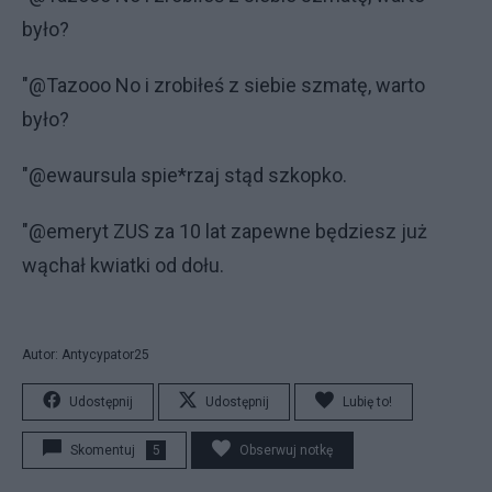
było?
"@Tazooo No i zrobiłeś z siebie szmatę, warto
było?
"@ewaursula spie*rzaj stąd szkopko.
"@emeryt ZUS za 10 lat zapewne będziesz już
wąchał kwiatki od dołu.
Autor: Antycypator25
Udostępnij
Udostępnij
Lubię to!
Skomentuj
5
Obserwuj notkę