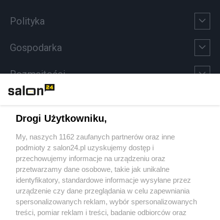
Polityka
Gospodarka
Rozmaitości
Technologie
Drogi Użytkowniku,
Sport
My, naszych 1162 zaufanych partnerów oraz inne
podmioty z salon24.pl uzyskujemy dostęp i
Społeczeństwo
przechowujemy informacje na urządzeniu oraz
przetwarzamy dane osobowe, takie jak unikalne
Kultura
identyfikatory, standardowe informacje wysyłane przez
urządzenie czy dane przeglądania w celu zapewniania
spersonalizowanych reklam, wybór spersonalizowanych
treści, pomiar reklam i treści, badanie odbiorców oraz