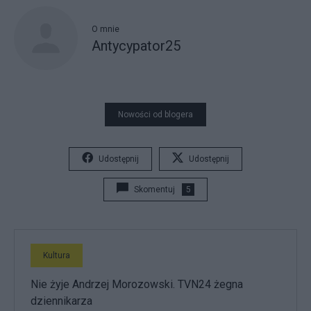
O mnie
Antycypator25
Nowości od blogera
Udostępnij
Udostępnij
Skomentuj
5
Kultura
Nie żyje Andrzej Morozowski. TVN24 żegna
dziennikarza