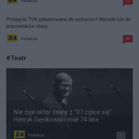
Redakcja
22
Przejęcie TVN zahamowane do wyborów? Wyciekł list do
pracowników stacji
Redakcja
40
#
Teatr
Nie żyje aktor znany z "07 zgłoś się".
Henryk Gęsikowski miał 74 lata
Redakcja
1