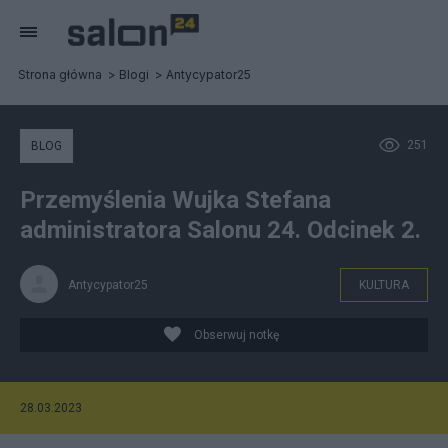
Strona główna
Blogi
Antycypator25
251
BLOG
Przemyślenia Wujka Stefana
administratora Salonu 24. Odcinek 2.
Antycypator25
KULTURA
Obserwuj notkę
28.03.2023