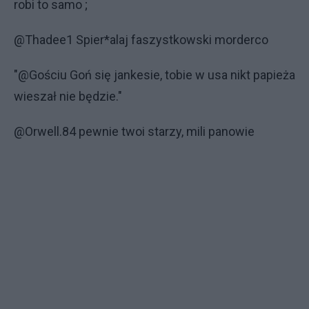
robi to samo ;
@Thadee1 Spier*alaj faszystkowski morderco
"@Gościu Goń się jankesie, tobie w usa nikt papieża
wieszał nie będzie."
@Orwell.84 pewnie twoi starzy, mili panowie