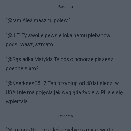
Reklama
"@ram Ależ masz tu polew."
"@J.T. Ty swoije pewnie lokalnemu plebanowi
podsuwasz, szmato
"@Sąsiadka Matylda Ty coś o honorze piszesz
goebbelsiaro?
"@Kserkses0517 Ten przygłup od 40 lat siedzi w
USA i nie ma pojęcia jak wygląda życie w PL ale się
wpier*ala:
Reklama
"@Tazooo No i zrobiłeś z siebie szmatę, warto