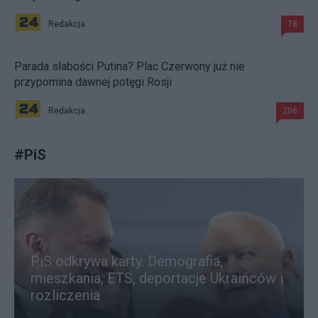
Redakcja
78
Parada słabości Putina? Plac Czerwony już nie
przypomina dawnej potęgi Rosji
Redakcja
206
#
PiS
PiS odkrywa karty. Demografia,
mieszkania, ETS, deportacje Ukraińców i
rozliczenia