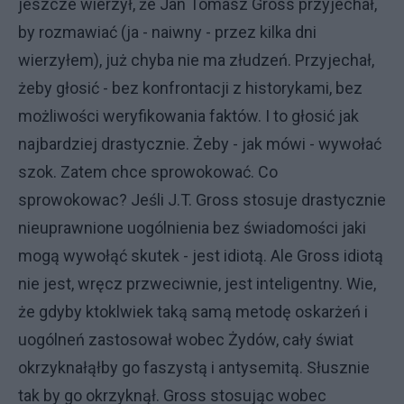
jeszcze wierzył, że Jan Tomasz Gross przyjechał,
by rozmawiać (ja - naiwny - przez kilka dni
wierzyłem), już chyba nie ma złudzeń. Przyjechał,
żeby głosić - bez konfrontacji z historykami, bez
możliwości weryfikowania faktów. I to głosić jak
najbardziej drastycznie. Żeby - jak mówi - wywołać
szok. Zatem chce sprowokować. Co
sprowokowac? Jeśli J.T. Gross stosuje drastycznie
nieuprawnione uogólnienia bez świadomości jaki
mogą wywołąć skutek - jest idiotą. Ale Gross idiotą
nie jest, wręcz przweciwnie, jest inteligentny. Wie,
że gdyby ktoklwiek taką samą metodę oskarżeń i
uogólneń zastosował wobec Żydów, cały świat
okrzyknałąłby go faszystą i antysemitą. Słusznie
tak by go okrzyknął. Gross stosując wobec