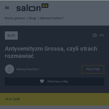
Strona główna
Blogi
Maciej Pawlicki 1
292
BLOG
Antysemityzm Grossa, czyli strach
rozmawiać
Maciej Pawlicki 1
POLITYKA
Obserwuj notkę
18.01.2008