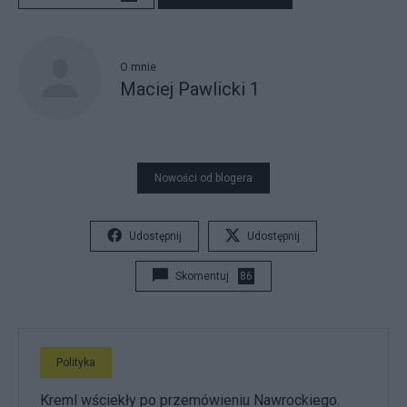
O mnie
Maciej Pawlicki 1
Nowości od blogera
Udostępnij
Udostępnij
Skomentuj
86
Polityka
Kreml wściekły po przemówieniu Nawrockiego.