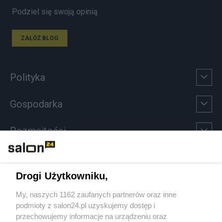
Podziel się swoją opinią
ZAŁÓŻ BLOG
Polityka
Gospodarka
Rozmaitości
Technologie
Drogi Użytkowniku,
Sport
My, naszych 1162 zaufanych partnerów oraz inne
podmioty z salon24.pl uzyskujemy dostęp i
Społeczeństwo
przechowujemy informacje na urządzeniu oraz