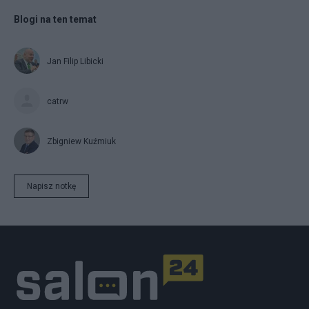
Blogi na ten temat
Jan Filip Libicki
catrw
Zbigniew Kuźmiuk
Napisz notkę