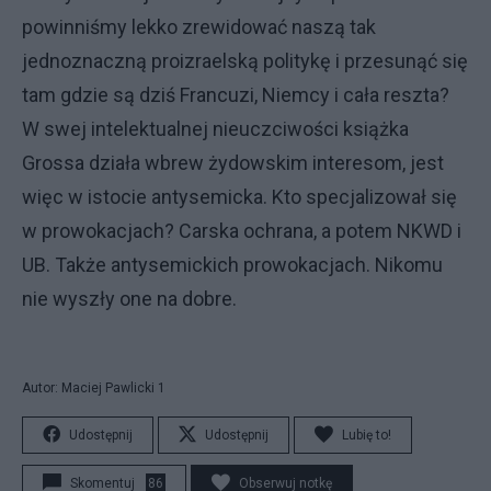
powinniśmy lekko zrewidować naszą tak
jednoznaczną proizraelską politykę i przesunąć się
tam gdzie są dziś Francuzi, Niemcy i cała reszta?
W swej intelektualnej nieuczciwości książka
Grossa działa wbrew żydowskim interesom, jest
więc w istocie antysemicka. Kto specjalizował się
w prowokacjach? Carska ochrana, a potem NKWD i
UB. Także antysemickich prowokacjach. Nikomu
nie wyszły one na dobre.
Autor: Maciej Pawlicki 1
Udostępnij
Udostępnij
Lubię to!
Skomentuj
86
Obserwuj notkę