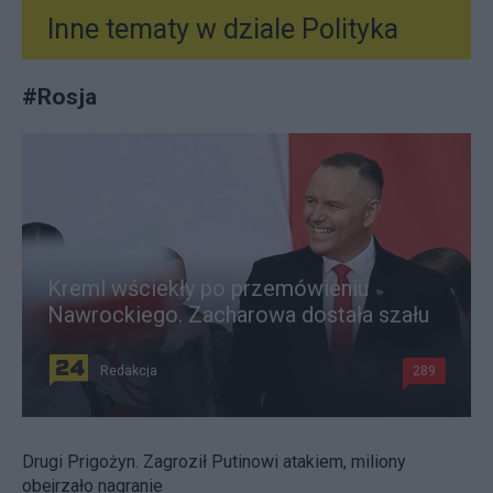
Inne tematy w dziale
Polityka
#
Rosja
Kreml wściekły po przemówieniu
Nawrockiego. Zacharowa dostała szału
Redakcja
289
Drugi Prigożyn. Zagroził Putinowi atakiem, miliony
obejrzało nagranie