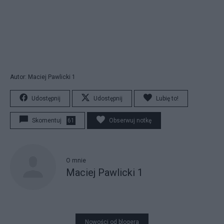
Autor: Maciej Pawlicki 1
Udostępnij
Udostępnij
Lubię to!
Skomentuj
61
Obserwuj notkę
O mnie
Maciej Pawlicki 1
Nowości od blogera