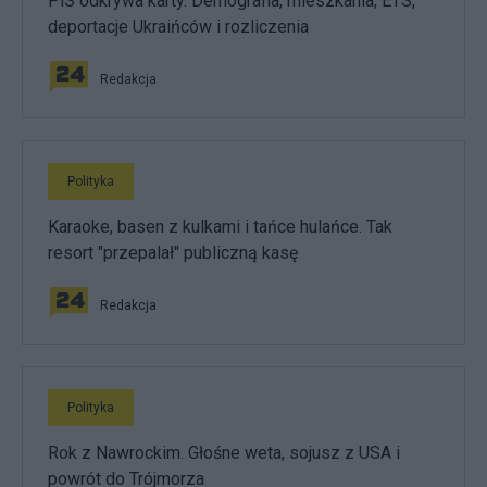
PiS odkrywa karty. Demografia, mieszkania, ETS,
deportacje Ukraińców i rozliczenia
Redakcja
Polityka
Karaoke, basen z kulkami i tańce hulańce. Tak
resort "przepalał" publiczną kasę
Redakcja
Polityka
Rok z Nawrockim. Głośne weta, sojusz z USA i
powrót do Trójmorza