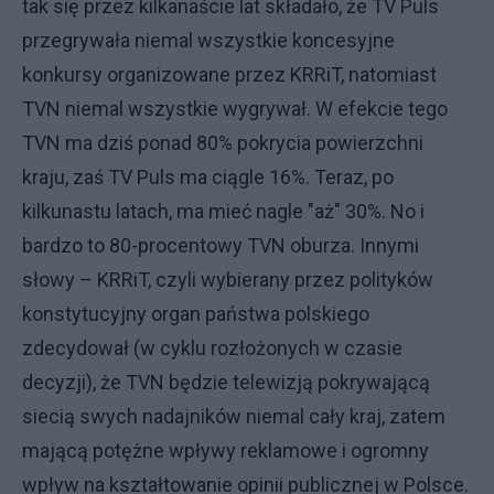
tak się przez kilkanaście lat składało, że TV Puls
przegrywała niemal wszystkie koncesyjne
konkursy organizowane przez KRRiT, natomiast
TVN niemal wszystkie wygrywał. W efekcie tego
TVN ma dziś ponad 80% pokrycia powierzchni
kraju, zaś TV Puls ma ciągle 16%. Teraz, po
kilkunastu latach, ma mieć nagle "aż" 30%. No i
bardzo to 80-procentowy TVN oburza. Innymi
słowy – KRRiT, czyli wybierany przez polityków
konstytucyjny organ państwa polskiego
zdecydował (w cyklu rozłożonych w czasie
decyzji), że TVN będzie telewizją pokrywającą
siecią swych nadajników niemal cały kraj, zatem
mającą potężne wpływy reklamowe i ogromny
wpływ na kształtowanie opinii publicznej w Polsce.