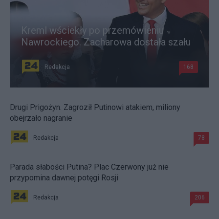
Kreml wściekły po przemówieniu
Nawrockiego. Zacharowa dostała szału
Redakcja
168
Drugi Prigożyn. Zagroził Putinowi atakiem, miliony
obejrzało nagranie
Redakcja
78
Parada słabości Putina? Plac Czerwony już nie
przypomina dawnej potęgi Rosji
Redakcja
206