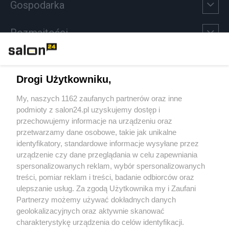
Gospodarka
Rozmaitości
Technologie
Drogi Użytkowniku,
Sport
My, naszych 1162 zaufanych partnerów oraz inne
podmioty z salon24.pl uzyskujemy dostęp i
Społeczeństwo
przechowujemy informacje na urządzeniu oraz
przetwarzamy dane osobowe, takie jak unikalne
Kultura
identyfikatory, standardowe informacje wysyłane przez
urządzenie czy dane przeglądania w celu zapewniania
spersonalizowanych reklam, wybór spersonalizowanych
treści, pomiar reklam i treści, badanie odbiorców oraz
ulepszanie usług. Za zgodą Użytkownika my i Zaufani
X
Facebook
Instagram
Youtube
Partnerzy możemy używać dokładnych danych
geolokalizacyjnych oraz aktywnie skanować
charakterystykę urządzenia do celów identyfikacji.