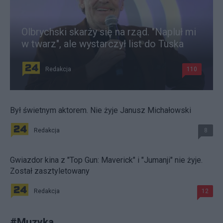
Olbrychski skarży się na rząd. "Napluł mi
w twarz", ale wystarczył list do Tuska
Redakcja
110
Był świetnym aktorem. Nie żyje Janusz Michałowski
Redakcja
8
Gwiazdor kina z "Top Gun: Maverick" i "Jumanji" nie żyje.
Został zasztyletowany
Redakcja
12
#
Muzyka