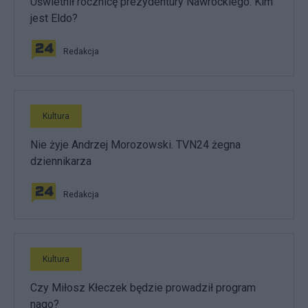
Uświetnił rocznicę prezydentury Nawrockiego. Kim
jest Eldo?
Redakcja
Kultura
Nie żyje Andrzej Morozowski. TVN24 żegna
dziennikarza
Redakcja
Kultura
Czy Miłosz Kłeczek będzie prowadził program
nago?