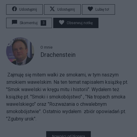
Udostępnij
Udostępnij
Lubię to!
Skomentuj
3
Obserwuj notkę
O mnie
Drachenstein
Zajmuję się mitem walki ze smokami, w tym naszym
smokiem wawelskim. Na ten temat napisałem książkę pt.
"Smok wawelski w kręgu mitu i historii". Wydałem też
książkę pt. "Smoki i smokobójstwo" , "Na tropach smoka
wawelskiego" oraz "Rozważania o chwalebnym
smokobójstwie". Ostatnio wydałem zbiór opowiadań pt.
"Zgubny urok".
Nowości od blogera