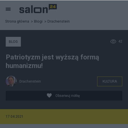
Strona główna
Blogi
Drachenstein
42
BLOG
Patriotyzm jest wyższą formą
humanizmu!
Drachenstein
KULTURA
Obserwuj notkę
17.04.2021