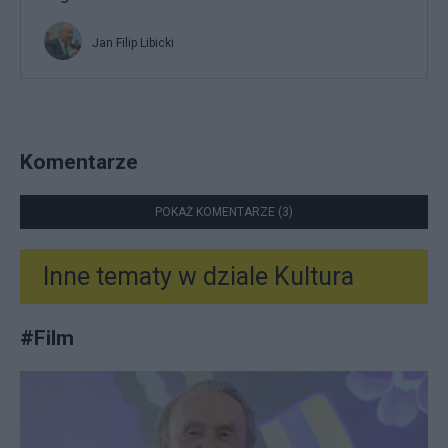
Jan Filip Libicki
Komentarze
POKAŻ KOMENTARZE (3)
Inne tematy w dziale
Kultura
#
Film