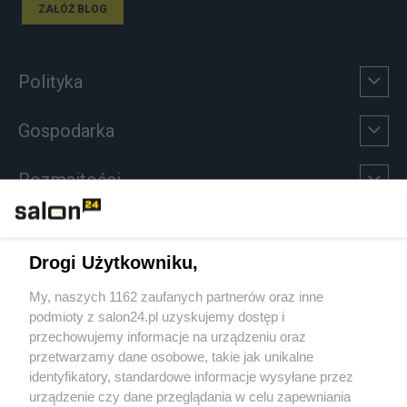
ZAŁÓŻ BLOG
Polityka
Gospodarka
Rozmaitości
Technologie
Drogi Użytkowniku,
Sport
My, naszych 1162 zaufanych partnerów oraz inne
podmioty z salon24.pl uzyskujemy dostęp i
Społeczeństwo
przechowujemy informacje na urządzeniu oraz
przetwarzamy dane osobowe, takie jak unikalne
Kultura
identyfikatory, standardowe informacje wysyłane przez
urządzenie czy dane przeglądania w celu zapewniania