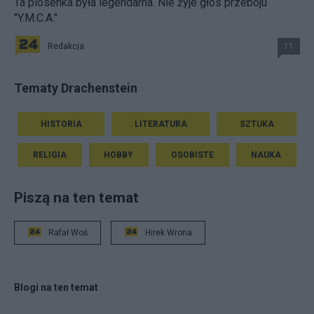
Ta piosenka była legendarna. Nie żyje głos przeboju
"Y.M.C.A."
Redakcja
11
Tematy Drachenstein
HISTORIA
LITERATURA
SZTUKA
RELIGIA
HOBBY
OSOBISTE
NAUKA
Piszą na ten temat
Rafał Woś
Hirek Wrona
Blogi na ten temat