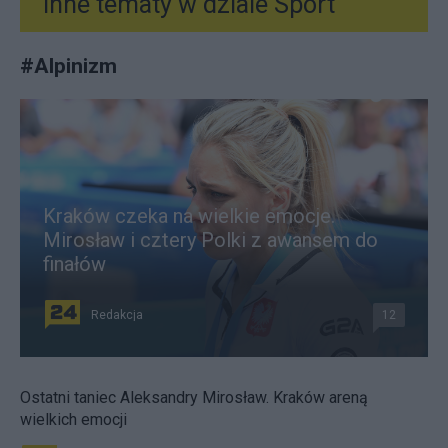
Inne tematy w dziale
Sport
#
Alpinizm
Kraków czeka na wielkie emocje.
Mirosław i cztery Polki z awansem do
finałów
Redakcja
12
Ostatni taniec Aleksandry Mirosław. Kraków areną
wielkich emocji