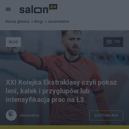
Strona główna
Blogi
obserwathor
741
BLOG
XXI Kolejka Ekstraklasy czyli pokaz
leni, kalek i przygłupów lub
intensyfikacja prac na Ł3
obserwathor
EKSTRAKLASA
Fot: piast-gliwice.eu