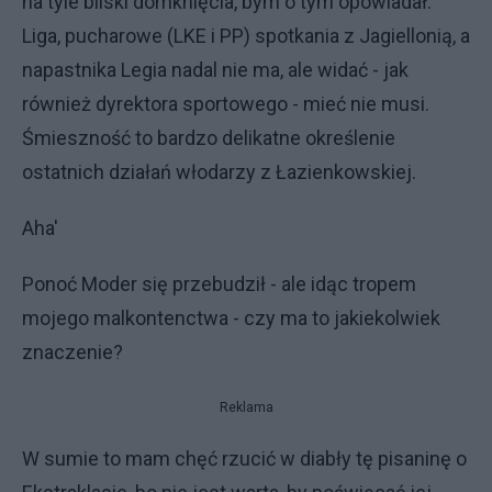
na tyle bliski domknięcia, bym o tym opowiadał.
Liga, pucharowe (LKE i PP) spotkania z Jagiellonią, a
napastnika Legia nadal nie ma, ale widać - jak
również dyrektora sportowego - mieć nie musi.
Śmieszność to bardzo delikatne określenie
ostatnich działań włodarzy z Łazienkowskiej.
Aha'
Ponoć Moder się przebudził - ale idąc tropem
mojego malkontenctwa - czy ma to jakiekolwiek
znaczenie?
Reklama
W sumie to mam chęć rzucić w diabły tę pisaninę o