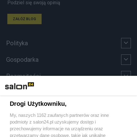
Podziel się swoją opinią
ZAŁÓŻ BLOG
Polityka
Gospodarka
Rozmaitości
Technologie
Drogi Użytkowniku,
Sport
My, naszych 1162 zaufanych partnerów oraz inne
podmioty z salon24.pl uzyskujemy dostęp i
Społeczeństwo
przechowujemy informacje na urządzeniu oraz
przetwarzamy dane osobowe, takie jak unikalne