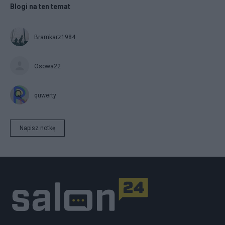
Blogi na ten temat
Bramkarz1984
Osowa22
quwerty
Napisz notkę