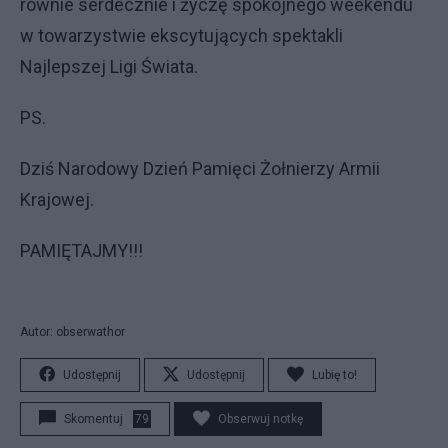
równie serdecznie i życzę spokojnego weekendu
w towarzystwie ekscytujących spektakli
Najlepszej Ligi Świata.
PS.
Dziś Narodowy Dzień Pamięci Żołnierzy Armii
Krajowej.
PAMIĘTAJMY!!!
Autor: obserwathor
Udostępnij
Udostępnij
Lubię to!
Skomentuj
79
Obserwuj notkę