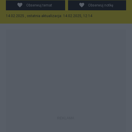
Obserwuj temat
Obserwuj notkę
14.02.2025 , ostatnia aktualizacja: 14.02.2025, 12:14