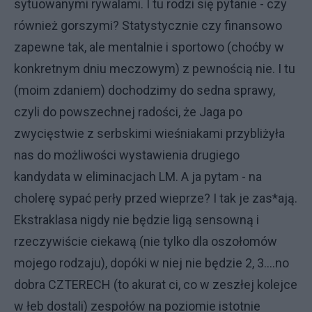
sytuowanymi rywalami. I tu rodzi się pytanie - czy
również gorszymi? Statystycznie czy finansowo
zapewne tak, ale mentalnie i sportowo (choćby w
konkretnym dniu meczowym) z pewnością nie. I tu
(moim zdaniem) dochodzimy do sedna sprawy,
czyli do powszechnej radości, że Jaga po
zwycięstwie z serbskimi wieśniakami przybliżyła
nas do możliwości wystawienia drugiego
kandydata w eliminacjach LM. A ja pytam - na
cholerę sypać perły przed wieprze? I tak je zas*ają.
Ekstraklasa nigdy nie będzie ligą sensowną i
rzeczywiście ciekawą (nie tylko dla oszołomów
mojego rodzaju), dopóki w niej nie będzie 2, 3....no
dobra CZTERECH (to akurat ci, co w zeszłej kolejce
w łeb dostali) zespołów na poziomie istotnie