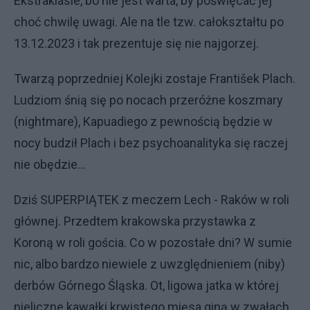
Ekstraklasie, bo nie jest warta, by poświęcać jej
choć chwilę uwagi. Ale na tle tzw. całokształtu po
13.12.2023 i tak prezentuje się nie najgorzej.
Twarzą poprzedniej Kolejki zostaje František Plach.
Ludziom śnią się po nocach przeróżne koszmary
(nightmare), Kapuadiego z pewnością będzie w
nocy budził Plach i bez psychoanalityka się raczej
nie obędzie...
Dziś SUPERPIĄTEK z meczem Lech - Raków w roli
głównej. Przedtem krakowska przystawka z
Koroną w roli gościa. Co w pozostałe dni? W sumie
nic, albo bardzo niewiele z uwzględnieniem (niby)
derbów Górnego Śląska. Ot, ligowa jatka w której
nieliczne kawałki krwistego mięsa giną w zwałach