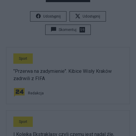
Udostępnij
Udostępnij
Skomentuj
59
Sport
"Przerwa na zadymienie". Kibice Wisły Kraków
zadrwili z FIFA
Redakcja
Sport
I Kolejka Ekstraklasy czyli czemu jest nadal źle,