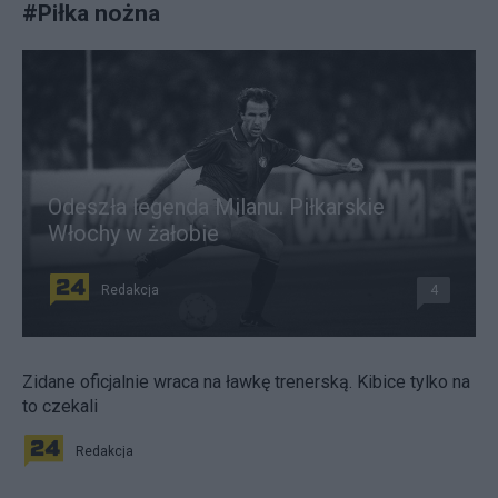
#
Piłka nożna
Odeszła legenda Milanu. Piłkarskie
Włochy w żałobie
Redakcja
4
Zidane oficjalnie wraca na ławkę trenerską. Kibice tylko na
to czekali
Redakcja