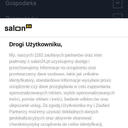
Gospodarka
Rozmaitości
Technologie
Drogi Użytkowniku,
Sport
My, naszych 1162 zaufanych partnerów oraz inne
podmioty z salon24.pl uzyskujemy dostęp i
Społeczeństwo
przechowujemy informacje na urządzeniu oraz
przetwarzamy dane osobowe, takie jak unikalne
Kultura
identyfikatory, standardowe informacje wysyłane przez
urządzenie czy dane przeglądania w celu zapewniania
spersonalizowanych reklam, wybór spersonalizowanych
treści, pomiar reklam i treści, badanie odbiorców oraz
ulepszanie usług. Za zgodą Użytkownika my i Zaufani
X
Facebook
Instagram
Youtube
Partnerzy możemy używać dokładnych danych
geolokalizacyjnych oraz aktywnie skanować
charakterystykę urządzenia do celów identyfikacji.