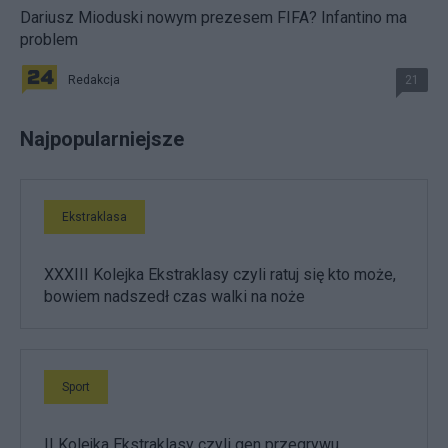
Dariusz Mioduski nowym prezesem FIFA? Infantino ma
problem
Redakcja
21
Najpopularniejsze
Ekstraklasa
XXXIII Kolejka Ekstraklasy czyli ratuj się kto może,
bowiem nadszedł czas walki na noże
Sport
II Kolejka Ekstraklasy czyli gen przegrywu