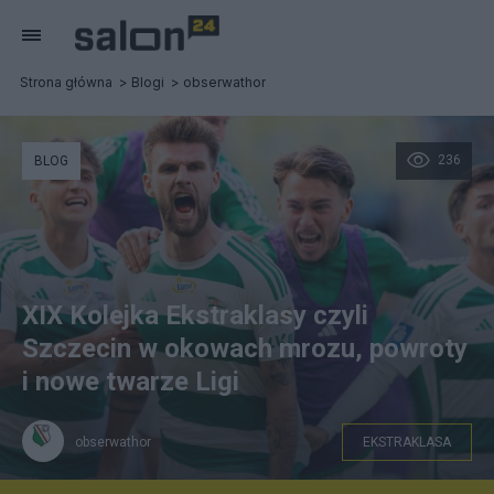
Strona główna
Blogi
obserwathor
236
BLOG
XIX Kolejka Ekstraklasy czyli
Szczecin w okowach mrozu, powroty
i nowe twarze Ligi
obserwathor
EKSTRAKLASA
Fot. GettyImages