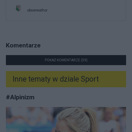
obserwathor
Komentarze
POKAŻ KOMENTARZE (59)
Inne tematy w dziale
Sport
#
Alpinizm