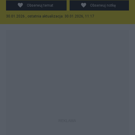
Obserwuj temat
Obserwuj notkę
30.01.2026 , ostatnia aktualizacja: 30.01.2026, 11:17