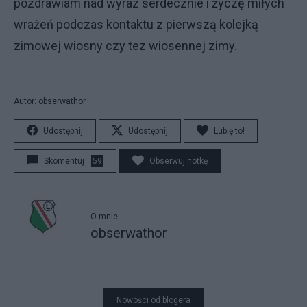
pozdrawiam nad wyraz serdecznie i życzę miłych
wrażeń podczas kontaktu z pierwszą kolejką
zimowej wiosny czy tez wiosennej zimy.
Autor: obserwathor
Udostępnij
Udostępnij
Lubię to!
Skomentuj
59
Obserwuj notkę
O mnie
obserwathor
Nowości od blogera