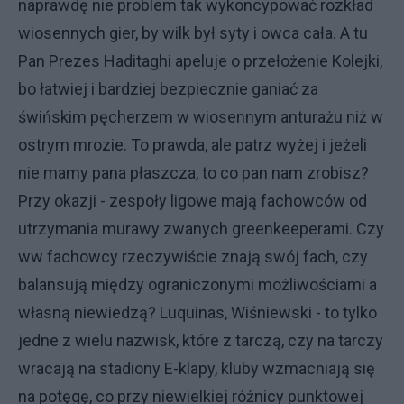
naprawdę nie problem tak wykoncypować rozkład
wiosennych gier, by wilk był syty i owca cała. A tu
Pan Prezes Haditaghi apeluje o przełożenie Kolejki,
bo łatwiej i bardziej bezpiecznie ganiać za
świńskim pęcherzem w wiosennym anturażu niż w
ostrym mrozie. To prawda, ale patrz wyżej i jeżeli
nie mamy pana płaszcza, to co pan nam zrobisz?
Przy okazji - zespoły ligowe mają fachowców od
utrzymania murawy zwanych greenkeeperami. Czy
ww fachowcy rzeczywiście znają swój fach, czy
balansują między ograniczonymi możliwościami a
własną niewiedzą? Luquinas, Wiśniewski - to tylko
jedne z wielu nazwisk, które z tarczą, czy na tarczy
wracają na stadiony E-klapy, kluby wzmacniają się
na potęgę, co przy niewielkiej różnicy punktowej