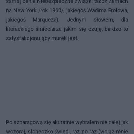
samej cenie Niebezpieczne związki takoż Zamach
na New York /rok 1960/, jakiegoś Wadima Frołowa,
jakiegoś Marqueza). Jednym słowem, dla
literackiego śmieciarza jakim się czuję, bardzo to
satysfakcjonujący murek jest.
Po szparagową się akuratnie wybrałem nie dalej jak
wczoraj, słoneczko świeci, raz po raz (wciąż mnie