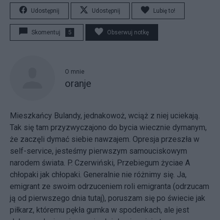
Udostępnij
Udostępnij
Lubię to!
Skomentuj
5
Obserwuj notkę
O mnie
oranje
Mieszkańcy Bulandy, jednakowoż, wciąż z niej uciekają.
Tak się tam przyzwyczajono do bycia wiecznie dymanym,
że zaczęli dymać siebie nawzajem. Opresja przeszła w
self-service, jesteśmy pierwszym samouciskowym
narodem świata. P. Czerwiński, Przebiegum życiae A
chłopaki jak chłopaki. Generalnie nie różnimy się. Ja,
emigrant ze swoim odrzuceniem roli emigranta (odrzucam
ją od pierwszego dnia tutaj), poruszam się po świecie jak
piłkarz, któremu pękła gumka w spodenkach, ale jest