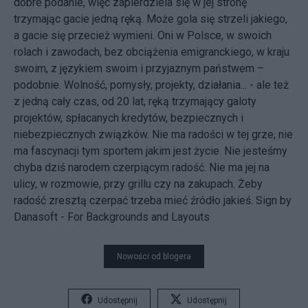
dobre podanie, więc zapierdziela się w jej stronę
trzymając gacie jedną ręką. Może gola się strzeli jakiego,
a gacie się przecież wymieni. Oni w Polsce, w swoich
rolach i zawodach, bez obciążenia emigranckiego, w kraju
swoim, z językiem swoim i przyjaznym państwem –
podobnie. Wolność, pomysły, projekty, działania... - ale też
z jedną cały czas, od 20 lat, ręką trzymający galoty
projektów, spłacanych kredytów, bezpiecznych i
niebezpiecznych związków. Nie ma radości w tej grze, nie
ma fascynacji tym sportem jakim jest życie. Nie jesteśmy
chyba dziś narodem czerpiącym radość. Nie ma jej na
ulicy, w rozmowie, przy grillu czy na zakupach. Żeby
radość zresztą czerpać trzeba mieć źródło jakieś.
Sign by
Danasoft -
For Backgrounds and Layouts
Nowości od blogera
Udostępnij
Udostępnij