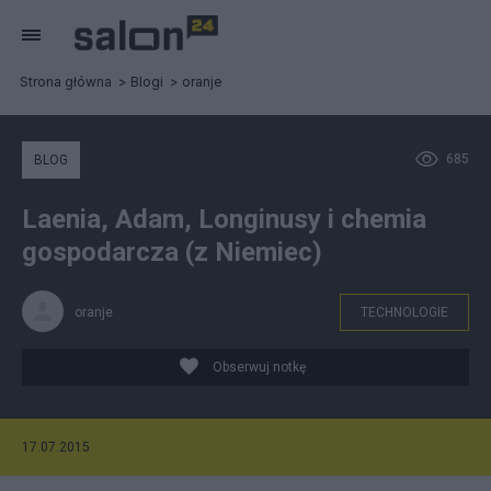
Strona główna
Blogi
oranje
685
BLOG
Laenia, Adam, Longinusy i chemia
gospodarcza (z Niemiec)
oranje
TECHNOLOGIE
Obserwuj notkę
17.07.2015