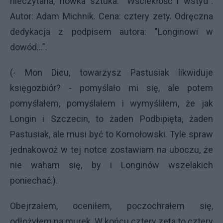
nieczytana, nówka sztuka: "Wściekłość i wstyd".
Autor: Adam Michnik. Cena: cztery zety. Odręczna
dedykacja z podpisem autora: "Longinowi w
dowód...".
(- Mon Dieu, towarzysz Pastusiak likwiduje
księgozbiór? - pomyślało mi się, ale potem
pomyślałem, pomyślałem i wymyśliłem, że jak
Longin i Szczecin, to żaden Podbipięta, żaden
Pastusiak, ale musi być to Komołowski. Tyle spraw
jednakowoż w tej notce zostawiam na uboczu, że
nie waham się, by i Longinów wszelakich
poniechać.).
Obejrzałem, oceniłem, poczochrałem się,
odłożyłem na murek. W końcu cztery zeta to cztery