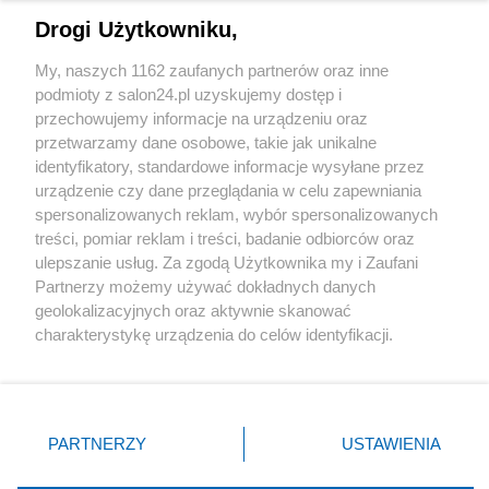
Drogi Użytkowniku,
Sport
My, naszych 1162 zaufanych partnerów oraz inne
podmioty z salon24.pl uzyskujemy dostęp i
Społeczeństwo
przechowujemy informacje na urządzeniu oraz
przetwarzamy dane osobowe, takie jak unikalne
Kultura
identyfikatory, standardowe informacje wysyłane przez
urządzenie czy dane przeglądania w celu zapewniania
spersonalizowanych reklam, wybór spersonalizowanych
treści, pomiar reklam i treści, badanie odbiorców oraz
ulepszanie usług. Za zgodą Użytkownika my i Zaufani
X
Facebook
Instagram
Youtube
Partnerzy możemy używać dokładnych danych
geolokalizacyjnych oraz aktywnie skanować
charakterystykę urządzenia do celów identyfikacji.
Web Content Media sp. z o. o. © 2022
Ponieważ cenimy Twoją prywatność, prosimy o zgodę na
korzystanie z tych technologii poprzez kliknięcie
„Akceptuję”. Zgoda jest dobrowolna i zawsze możesz ją
Pomoc
O nas
Praca
Reklama
Kontakt
zmienić/wycofać klikając przycisk ustawień prywatności
PARTNERZY
USTAWIENIA
znajdujący się w lewym dolnym rogu strony
. Niektóre
rodzaje przetwarzania danych nie wymagają zgody