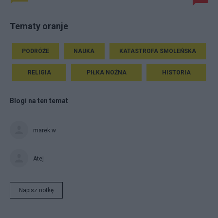
Tematy oranje
PODRÓŻE
NAUKA
KATASTROFA SMOLEŃSKA
RELIGIA
PIŁKA NOŻNA
HISTORIA
Blogi na ten temat
marek.w
Atej
Napisz notkę