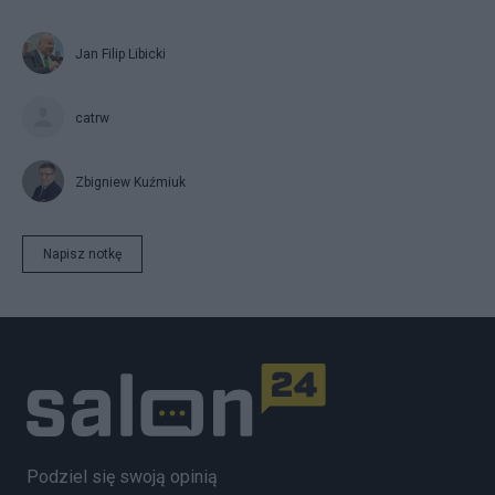
Jan Filip Libicki
catrw
Zbigniew Kuźmiuk
Napisz notkę
Podziel się swoją opinią