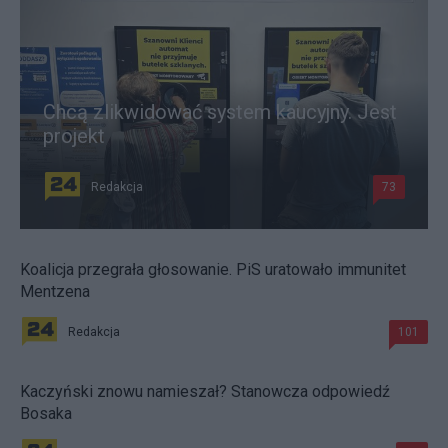
Chcą zlikwidować system kaucyjny. Jest
projekt
Redakcja
73
Koalicja przegrała głosowanie. PiS uratowało immunitet
Mentzena
Redakcja
101
Kaczyński znowu namieszał? Stanowcza odpowiedź
Bosaka