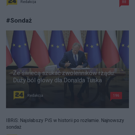
Redakcja
88
#
Sondaż
Ze świecą szukać zwolenników rządu.
Duży ból głowy dla Donalda Tuska
Redakcja
196
IBRiS: Najsłabszy PiS w historii po rozłamie. Najnowszy
sondaż