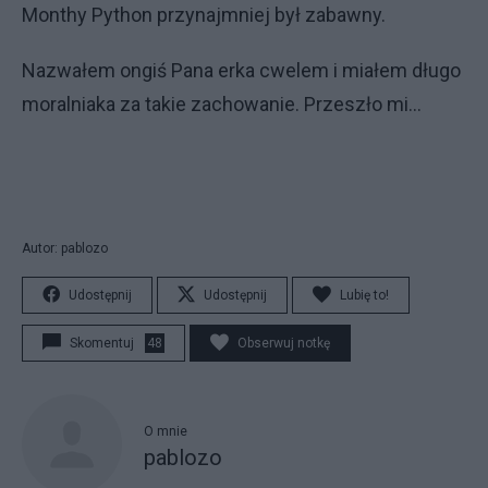
Monthy Python przynajmniej był zabawny.
Nazwałem ongiś Pana erka cwelem i miałem długo
moralniaka za takie zachowanie. Przeszło mi...
Autor: pablozo
Udostępnij
Udostępnij
Lubię to!
Skomentuj
48
Obserwuj notkę
O mnie
pablozo