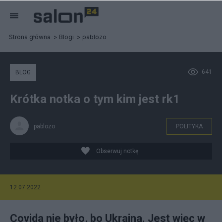
Strona główna
Blogi
pablozo
641
BLOG
Krótka notka o tym kim jest rk1
pablozo
POLITYKA
Obserwuj notkę
12.07.2022
Covida nie było, bo Ukraina. Jest więc w