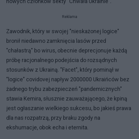
nowych członków sekty "Chwała Ukrainie".
Reklama
Zawodnik, który w swojej "nieskażonej logice"
bronił niedawno zamknięcia lasów przed
"chałastrą" bo wirus, obecnie deprecjonuje każdą
próbę racjonalnego podejścia do rozsądnych
stosunków z Ukrainą. "Facet", który pominął w
"logice" covidovej napływ 2000000 Ukraińców bez
żadnego trybu zabezpieczeń "pandemicznych"
stawia Kemira, słusznie zauważającego, że kpiną
jest ogłaszanie wielkiego sukcesu, bo jakieś prawa
dla nas rozpatrzą, przy braku zgody na
ekshumacje, obok echa i eternita.