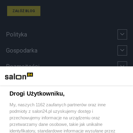
ZAŁÓŻ BLOG
Polityka
Gospodarka
Rozmaitości
Technologie
Drogi Użytkowniku,
Sport
My, naszych 1162 zaufanych partnerów oraz inne
podmioty z salon24.pl uzyskujemy dostęp i
Społeczeństwo
przechowujemy informacje na urządzeniu oraz
przetwarzamy dane osobowe, takie jak unikalne
Kultura
identyfikatory, standardowe informacje wysyłane przez