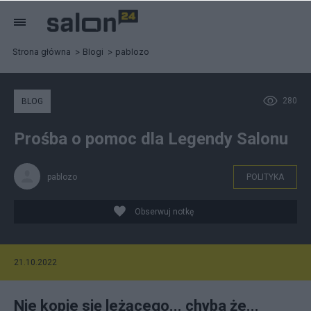
Strona główna
Blogi
pablozo
280
BLOG
Prośba o pomoc dla Legendy Salonu
pablozo
POLITYKA
Obserwuj notkę
21.10.2022
Nie kopie się leżącego... chyba że...