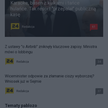
Karaoke, basen z kulkami i tańce
hulańce. Tak resort "przepalał" publiczną
kasę
Redakcja
61
Z ustawy "o Airbnb" zniknęły kluczowe zapisy. Ministra
mówi o lobbingu
Redakcja
34
Wiceminister odpowie za złamanie ciszy wyborczej?
Wniosek już w Sejmie
Redakcja
37
Tematy pablozo