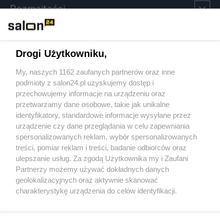
Rozmaitości
Technologie
Drogi Użytkowniku,
Sport
My, naszych 1162 zaufanych partnerów oraz inne
podmioty z salon24.pl uzyskujemy dostęp i
Społeczeństwo
przechowujemy informacje na urządzeniu oraz
przetwarzamy dane osobowe, takie jak unikalne
Kultura
identyfikatory, standardowe informacje wysyłane przez
urządzenie czy dane przeglądania w celu zapewniania
spersonalizowanych reklam, wybór spersonalizowanych
treści, pomiar reklam i treści, badanie odbiorców oraz
ulepszanie usług. Za zgodą Użytkownika my i Zaufani
X
Facebook
Instagram
Youtube
Partnerzy możemy używać dokładnych danych
geolokalizacyjnych oraz aktywnie skanować
charakterystykę urządzenia do celów identyfikacji.
Web Content Media sp. z o. o. © 2022
Ponieważ cenimy Twoją prywatność, prosimy o zgodę na
korzystanie z tych technologii poprzez kliknięcie