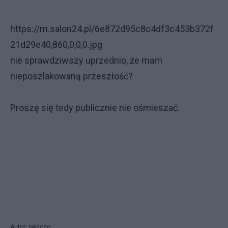
https://m.salon24.pl/6e872d95c8c4df3c453b372f
21d29e40,860,0,0,0.jpg
nie sprawdziwszy uprzednio, że mam
nieposzlakowaną przeszłość?
Proszę się tedy publicznie nie ośmieszać.
Autor: pablozo