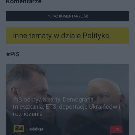
Komentarze
POKAŻ KOMENTARZE (4)
Inne tematy w dziale
Polityka
#
PiS
PiS odkrywa karty. Demografia,
mieszkania, ETS, deportacje Ukraińców i
rozliczenia
Redakcja
178