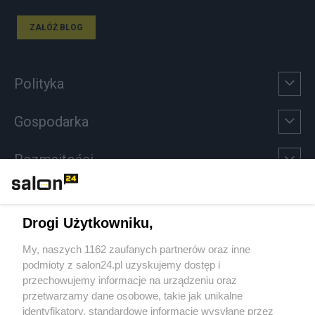
ZAŁÓŻ BLOG
Polityka
Gospodarka
Rozmaitości
Technologie
Drogi Użytkowniku,
Sport
My, naszych 1162 zaufanych partnerów oraz inne
podmioty z salon24.pl uzyskujemy dostęp i
Społeczeństwo
przechowujemy informacje na urządzeniu oraz
przetwarzamy dane osobowe, takie jak unikalne
Kultura
identyfikatory, standardowe informacje wysyłane przez