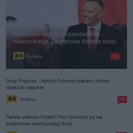
Kreml wściekły po przemówieniu
Nawrockiego. Zacharowa dostała szału
Redakcja
85
Drugi Prigożyn. Zagroził Putinowi atakiem, miliony
obejrzało nagranie
Redakcja
78
Parada słabości Putina? Plac Czerwony już nie
przypomina dawnej potęgi Rosji