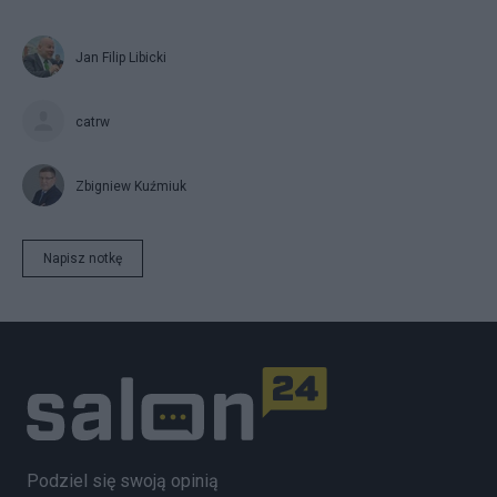
Jan Filip Libicki
catrw
Zbigniew Kuźmiuk
Napisz notkę
Podziel się swoją opinią