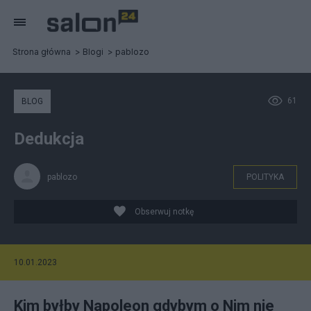
Strona główna
Blogi
pablozo
61
BLOG
Dedukcja
pablozo
POLITYKA
Obserwuj notkę
10.01.2023
Kim byłby Napoleon gdybym o Nim nie