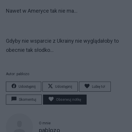
Nawet w Ameryce tak nie ma...
Gdyby nie wsparcie z Ukrainy nie wyglądałoby to
obecnie tak słodko...
Autor: pablozo
Udostępnij
Udostępnij
Lubię to!
Skomentuj
Obserwuj notkę
O mnie
pablozo