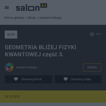
Strona główna
Blogi
wiedźma Margo
911
BLOG
GEOMETRIA BLIŻEJ FIZYKI
KWANTOWEJ część 3.
wiedźma Margo
NAUKA
Obserwuj temat
Obserwuj notkę
16.10.2010