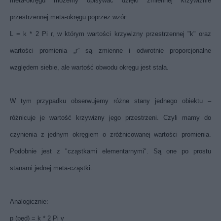
meta-okręgu możemy opisywać dzięki zmiennej krzywiźnie
przestrzennej meta-okręgu poprzez wzór:
L = k * 2 Pi r, w którym wartości krzywizny przestrzennej "k" oraz
wartości promienia „r” są zmienne i odwrotnie proporcjonalne
względem siebie, ale wartość obwodu okręgu jest stała.
W tym przypadku obserwujemy różne stany jednego obiektu –
różnicuje je wartość krzywizny jego przestrzeni. Czyli mamy do
czynienia z jednym okręgiem o zróżnicowanej wartości promienia.
Podobnie jest z "cząstkami elementarnymi". Są one po prostu
stanami jednej meta-cząstki.
Analogicznie:
p (pęd) = k * 2 Pi v