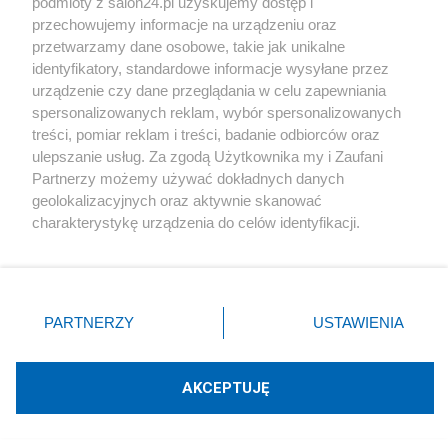
podmioty z salon24.pl uzyskujemy dostęp i
przechowujemy informacje na urządzeniu oraz
Atej
przetwarzamy dane osobowe, takie jak unikalne
identyfikatory, standardowe informacje wysyłane przez
urządzenie czy dane przeglądania w celu zapewniania
spersonalizowanych reklam, wybór spersonalizowanych
treści, pomiar reklam i treści, badanie odbiorców oraz
Komentarze
ulepszanie usług. Za zgodą Użytkownika my i Zaufani
Partnerzy możemy używać dokładnych danych
geolokalizacyjnych oraz aktywnie skanować
POKAŻ KOMENTARZE (4)
charakterystykę urządzenia do celów identyfikacji.
Ponieważ cenimy Twoją prywatność, prosimy o zgodę na
korzystanie z tych technologii poprzez kliknięcie
Inne tematy w dziale
„Akceptuję”. Zgoda jest dobrowolna i zawsze możesz ją
Technologie
zmienić/wycofać klikając przycisk ustawień prywatności
PARTNERZY
USTAWIENIA
znajdujący się w lewym dolnym rogu strony
. Niektóre
#
Cyfryzacja
rodzaje przetwarzania danych nie wymagają zgody
użytkownika, ale masz prawo sprzeciwić się takiemu
AKCEPTUJĘ
przetwarzaniu. Preferencje będą miały zastosowania tylko
na tej witrynie.