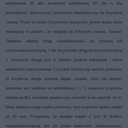
euklidesowa 2D albo przestrzeń euklidesowa 3D. Ale w obu
przypadkach: płaszczyzna i przestrzeń charakteryzują się krzywizną
zerową. Przez to światu fizycznemu narzucamy pewne prawa, które
obowiązują w płaskim, ze względu na krzywiznę zerową, świecie.
Jednakże obiekty mogą charakteryzować się zmienną lub
zróżnicowaną krzywizną. I tak na przykład okrąg ma krzywiznę równą
1. Krzywizna okręgu jest w każdym punkcie jednakowa i równa
odwrotności jego promienia. Czyli jeśli zmienia się wartość promienia,
to krzywizna okręgu powinna ulegać zmianie. Jeśli zaś wartość
promienia jest ustalona na jednostkową r = 1, wówczas krzywizna
badana wzdłuż promienia powinna się zmieniać w ten sposób, że im
bliżej hipotetycznego środka promienia, tym krzywizna będzie malała
aż do zera. Przypomnę, że pisałam kiedyś o tym, iż dualizm
korpuskularno-falowy jest po prostu dualizmem obserwacyjnym.