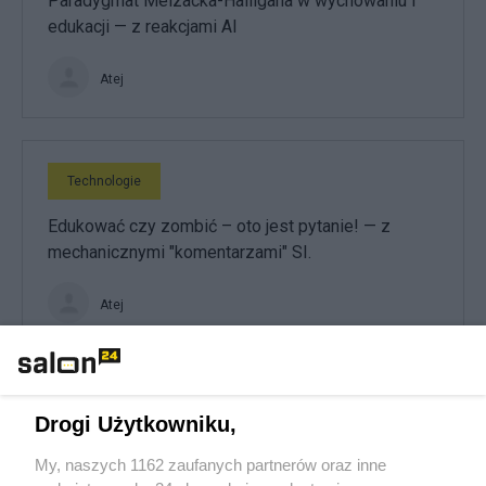
Paradygmat Melzacka-Halligana w wychowaniu i
edukacji — z reakcjami AI
Atej
Technologie
Edukować czy zombić – oto jest pytanie! — z
mechanicznymi "komentarzami" SI.
Atej
Technologie
Drogi Użytkowniku,
Dialog o wyobraźni i jego "ocena" przez maszynę
My, naszych 1162 zaufanych partnerów oraz inne
SI