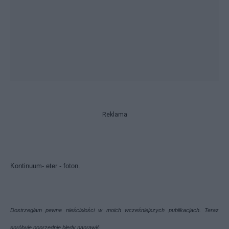
Reklama
Kontinuum- eter - foton.
Dostrzegłam pewne nieścisłości w moich wcześniejszych publikacjach. Teraz
spróbuję poprzednie błędy naprawić.