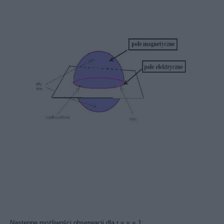
Następne możliwości obserwacji dla r = v = 1: