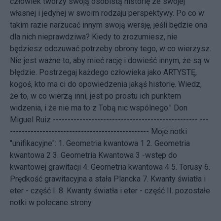
człowiek tworzy swoją osobistą historię ze swojej
własnej i jedynej w swoim rodzaju perspektywy. Po co w
takim razie narzucać innym swoją wersję, jeśli będzie ona
dla nich nieprawdziwa? Kiedy to zrozumiesz, nie
będziesz odczuwać potrzeby obrony tego, w co wierzysz.
Nie jest ważne to, aby mieć rację i dowieść innym, że są w
błędzie. Postrzegaj każdego człowieka jako ARTYSTĘ,
kogoś, kto ma ci do opowiedzenia jakąś historię. Wiedz,
że to, w co wierzą inni, jest po prostu ich punktem
widzenia, i że nie ma to z Tobą nic wspólnego." Don
Miguel Ruiz ------------------------------------------------- ---
----------------------------------------------- Moje notki
"unifikacyjne": 1.
Geometria kwantowa 1
2.
Geometria
kwantowa 2
3.
Geometria Kwantowa 3 -wstęp do
kwantowej grawitacji
4.
Geometria kwantowa 4
5.
Torusy
6.
Prędkość grawitacyjna a stała Plancka
7.
Kwanty światła i
eter - część I.
8.
Kwanty światła i eter - część II.
pozostałe
notki w polecane strony