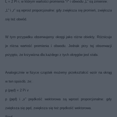
L = 2 Pi r, w którym wartości promienia "r" i obwodu „L” są zmienne.
„L” i „r” są wprost proporcjonalne: gdy zwiększa się promień, zwiększa
się też obwód.
W tym przypadku obserwujemy okręgi jako różne obiekty. Różnicuje
je różna wartość promienia i obwodu. Jednak przy tej obserwacji
przyjęto, że krzywizna dla każdego z tych okręgów jest stała.
Analogicznie w fizyce cząstek możemy przekształcić wzór na okrąg
w ten sposób, że:
p (pęd) = 2 Pi v
p (pęd) i „v” prędkość wektorowa są wprost proporcjonalne: gdy
zwiększa się pęd, zwiększa się też prędkość wektorowa.
Stąd