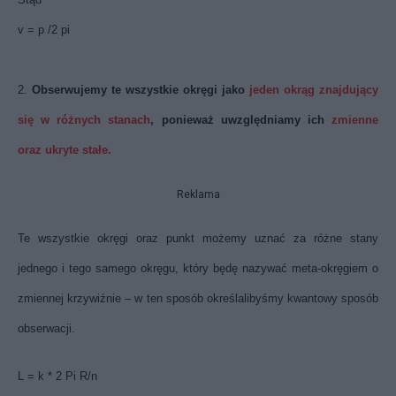
v = p /2 pi
2.
Obserwujemy te wszystkie okręgi jako
jeden okrąg
znajdujący
się w różnych stanach
, ponieważ uwzględniamy ich
zmienne
oraz ukryte stałe.
Reklama
Te wszystkie okręgi oraz punkt możemy uznać za różne stany
jednego i tego samego okręgu, który będę nazywać meta-okręgiem o
zmiennej krzywiźnie – w ten sposób określalibyśmy kwantowy sposób
obserwacji.
L = k * 2 Pi R/n