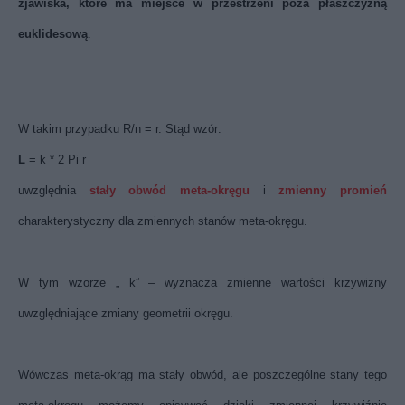
zjawiska, które ma miejsce w przestrzeni poza płaszczyzną
euklidesową
.
W takim przypadku R/n = r. Stąd wzór:
L
= k * 2 Pi r
uwzględnia
stały obwód meta-okręgu
i
zmienny promień
charakterystyczny dla zmiennych stanów meta-okręgu.
W tym wzorze „ k” – wyznacza zmienne wartości krzywizny
uwzględniające zmiany geometrii okręgu.
Wówczas meta-okrąg ma stały obwód, ale poszczególne stany tego