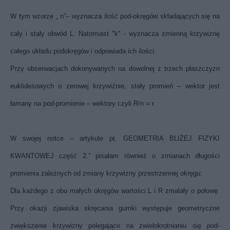
W tym wzorze „ n”– wyznacza ilość pod-okręgów składających się na
cały i stały obwód L. Natomiast "k" - wyznacza zmienną krzywiznę
całego układu podokręgów i odpowiada ich ilości.
Przy obserwacjach dokonywanych na dowolnej z trzech płaszczyzn
euklidesowych o zerowej krzywiźnie, stały promień – wektor jest
łamany na pod-promienie – wektory czyli R/n = r.
W swojej notce – artykule pt. GEOMETRIA BLIŻEJ FIZYKI
KWANTOWEJ część 2.” pisałam również o zmianach długości
promienia zależnych od zmiany krzywizny przestrzennej okręgu:
Dla każdego z obu małych okręgów wartości L i R zmalały o połowę.
Przy okazji zjawiska skręcania gumki występuje geometryczne
zwiększenie krzywizny polegające na zwielokrotnianiu się pod-