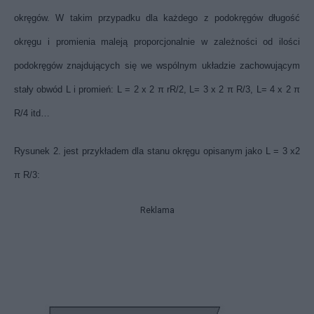
okręgów. W takim przypadku dla każdego z podokręgów długość
okręgu i promienia maleją proporcjonalnie w zależności od ilości
podokręgów znajdujących się we wspólnym układzie zachowującym
stały obwód L i promień: L = 2 x 2 π rR/2, L= 3 x 2 π R/3, L= 4 x 2 π
R/4 itd…
Rysunek 2. jest przykładem dla stanu okręgu opisanym jako L = 3 x
2
π R/3:
Reklama