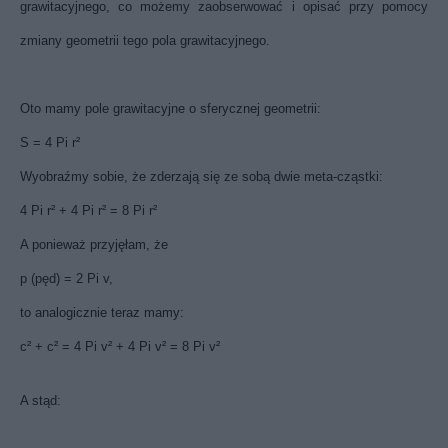
grawitacyjnego, co możemy zaobserwować i opisać przy pomocy
zmiany geometrii tego pola grawitacyjnego.
Oto mamy pole grawitacyjne o sferycznej geometrii:
S = 4 Pi r²
Wyobraźmy sobie, że zderzają się ze sobą dwie meta-cząstki:
4 Pi r² + 4 Pi r² = 8 Pi r²
A ponieważ przyjęłam, że
p (pęd) = 2 Pi v,
to analogicznie teraz mamy:
c² + c² = 4 Pi v² + 4 Pi v² = 8 Pi v²
A stąd: