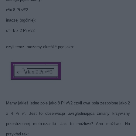
c²= 8 Pi v²/2
inaczej (ogólnie):
c²= k x 2 Pi v²/2
czyli teraz możemy określić pęd jako:
Mamy jakieś jedno pole jako
8 Pi v²/2 czyli dwa pola
zespolone jako 2
x 4 Pi v²
. Jest to obserwacja uwzględniająca zmiany krzywizny
przestrzennej meta-cząstki. Jak to możliwe? Ano możliwe. Na
przykład tak: