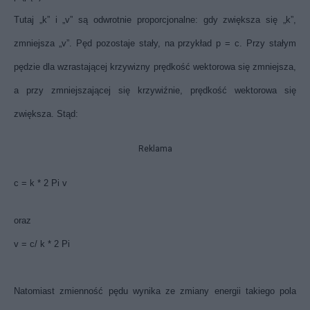
Tutaj „k” i „v” są odwrotnie proporcjonalne: gdy zwiększa się „k”,
zmniejsza „v”. Pęd pozostaje stały, na przykład p = c. Przy stałym
pędzie dla wzrastającej krzywizny prędkość wektorowa się zmniejsza,
a przy zmniejszającej się krzywiźnie, prędkość wektorowa się
zwiększa. Stąd:
Reklama
c = k * 2 Pi v
oraz
v = c/ k * 2 Pi
Natomiast zmienność pędu wynika ze zmiany energii takiego pola