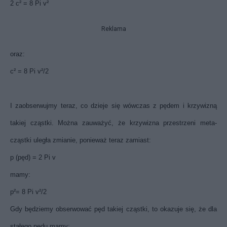
2 c² = 8 Pi v²
Reklama
oraz:
c² = 8 Pi v²/2
I zaobserwujmy teraz, co dzieje się wówczas z pędem i krzywizną
takiej cząstki. Można zauważyć, że krzywizna przestrzeni meta-
cząstki uległa zmianie, ponieważ teraz zamiast:
p (pęd) = 2 Pi v
mamy:
p²= 8 Pi v²/2
Gdy będziemy obserwować pęd takiej cząstki, to okazuje się, że dla
stałego pędu mamy: