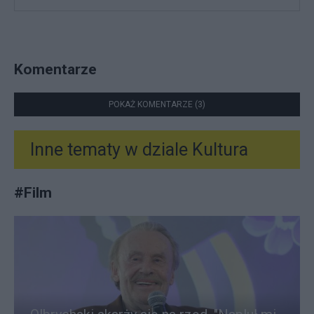
Komentarze
POKAŻ KOMENTARZE (3)
Inne tematy w dziale
Kultura
#
Film