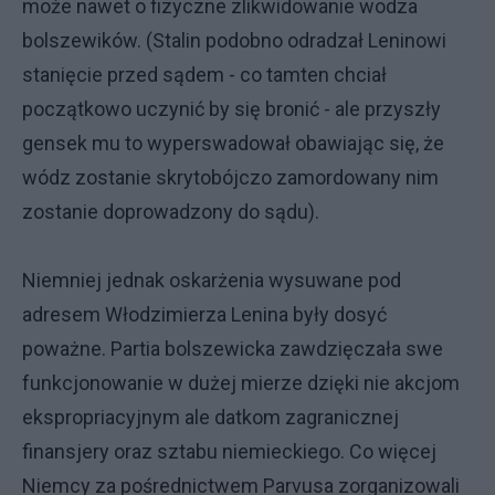
może nawet o fizyczne zlikwidowanie wodza
bolszewików. (Stalin podobno odradzał Leninowi
stanięcie przed sądem - co tamten chciał
początkowo uczynić by się bronić - ale przyszły
gensek mu to wyperswadował obawiając się, że
wódz zostanie skrytobójczo zamordowany nim
zostanie doprowadzony do sądu).
Niemniej jednak oskarżenia wysuwane pod
adresem Włodzimierza Lenina były dosyć
poważne. Partia bolszewicka zawdzięczała swe
funkcjonowanie w dużej mierze dzięki nie akcjom
ekspropriacyjnym ale datkom zagranicznej
finansjery oraz sztabu niemieckiego. Co więcej
Niemcy za pośrednictwem Parvusa zorganizowali