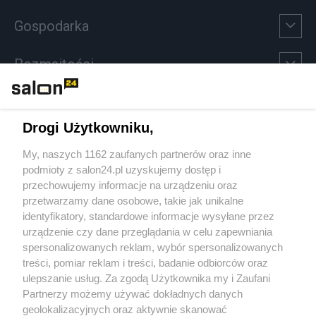
Gospodarka
Rozmaitości
Technologie
Drogi Użytkowniku,
Sport
My, naszych 1162 zaufanych partnerów oraz inne
podmioty z salon24.pl uzyskujemy dostęp i
Społeczeństwo
przechowujemy informacje na urządzeniu oraz
przetwarzamy dane osobowe, takie jak unikalne
Kultura
identyfikatory, standardowe informacje wysyłane przez
urządzenie czy dane przeglądania w celu zapewniania
spersonalizowanych reklam, wybór spersonalizowanych
treści, pomiar reklam i treści, badanie odbiorców oraz
ulepszanie usług. Za zgodą Użytkownika my i Zaufani
X
Facebook
Instagram
Youtube
Partnerzy możemy używać dokładnych danych
geolokalizacyjnych oraz aktywnie skanować