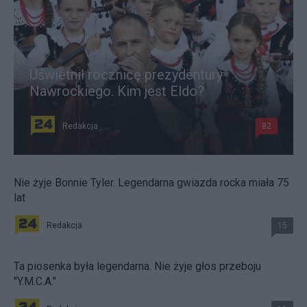
Uświetnił rocznicę prezydentury
Nawrockiego. Kim jest Eldo?
Redakcja
82
Nie żyje Bonnie Tyler. Legendarna gwiazda rocka miała 75
lat
Redakcja
15
Ta piosenka była legendarna. Nie żyje głos przeboju
"Y.M.C.A."