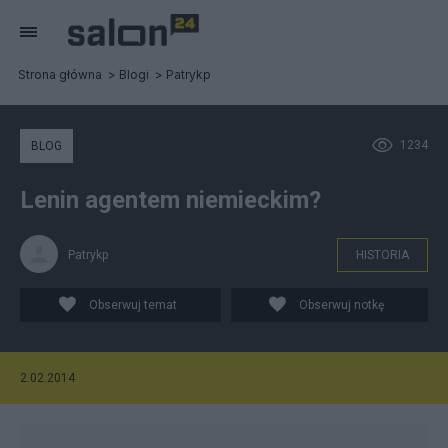
Strona główna
Blogi
Patrykp
1234
BLOG
Lenin agentem niemieckim?
Patrykp
HISTORIA
Obserwuj temat
Obserwuj notkę
2.02.2014