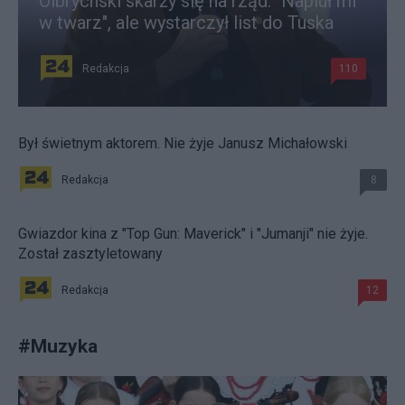
Olbrychski skarży się na rząd. "Napluł mi
w twarz", ale wystarczył list do Tuska
Redakcja
110
Był świetnym aktorem. Nie żyje Janusz Michałowski
Redakcja
8
Gwiazdor kina z "Top Gun: Maverick" i "Jumanji" nie żyje.
Został zasztyletowany
Redakcja
12
#
Muzyka