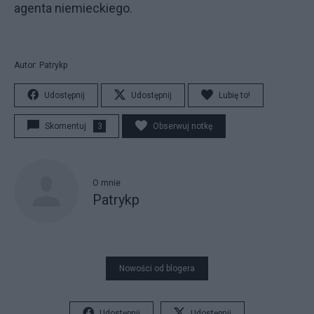
agenta niemieckiego.
Autor: Patrykp
Udostępnij
Udostępnij
Lubię to!
Skomentuj
3
Obserwuj notkę
O mnie
Patrykp
Nowości od blogera
Udostępnij
Udostępnij