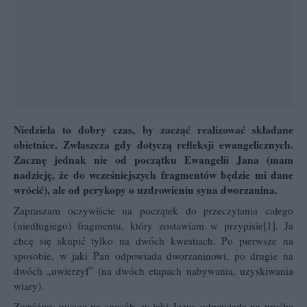
Niedziela to dobry czas, by zacząć realizować
składane
obietnice
. Zwłaszcza gdy dotyczą refleksji ewangelicznych.
Zacznę jednak nie od początku Ewangelii Jana (mam
nadzieję, że do wcześniejszych fragmentów będzie mi dane
wrócić), ale od perykopy o uzdrowieniu syna dworzanina.
Zapraszam oczywiście na początek do przeczytania całego
(niedługiego) fragmentu, który zostawiam w przypisie
[1]
. Ja
chcę się skupić tylko na dwóch kwestiach. Po pierwsze na
sposobie, w jaki Pan odpowiada dworzaninowi, po drugie na
dwóch „uwierzył” (na dwóch etapach nabywania, uzyskiwania
wiary).
Zwróćmy uwagę na sposób, w jaki Jezus odpowiada na prośbę