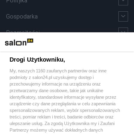
Polityka
Gospodarka
Rozmaitości
Technologie
Drogi Użytkowniku,
Sport
My, naszych 1160 zaufanych partnerów oraz inne
podmioty z salon24.pl uzyskujemy dostęp i
Społeczeństwo
przechowujemy informacje na urządzeniu oraz
przetwarzamy dane osobowe, takie jak unikalne
Kultura
identyfikatory, standardowe informacje wysyłane przez
urządzenie czy dane przeglądania w celu zapewniania
spersonalizowanych reklam, wybór spersonalizowanych
treści, pomiar reklam i treści, badanie odbiorców oraz
ulepszanie usług. Za zgodą Użytkownika my i Zaufani
X
Facebook
Instagram
Youtube
Partnerzy możemy używać dokładnych danych