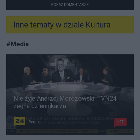
POKAŻ KOMENTARZE
Inne tematy w dziale
Kultura
#
Media
Nie żyje Andrzej Morozowski. TVN24
żegna dziennikarza
Redakcja
127