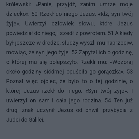
królewski: «Panie, przyjdź, zanim umrze moje
dziecko». 50 Rzekł do niego Jezus: «Idź, syn twój
żyje». Uwierzył człowiek słowu, które Jezus
powiedział do niego, i szedł z powrotem. 51 A kiedy
był jeszcze w drodze, słudzy wyszli mu naprzeciw,
mówiąc, że syn jego żyje. 52 Zapytał ich o godzinę,
o której mu się polepszyło. Rzekli mu: «Wczoraj
około godziny siódmej opuściła go gorączka». 53
Poznał więc ojciec, że było to o tej godzinie, o
której Jezus rzekł do niego: «Syn twój żyje». I
uwierzył on sam i cała jego rodzina. 54 Ten już
drugi znak uczynił Jezus od chwili przybycia z
Judei do Galilei.