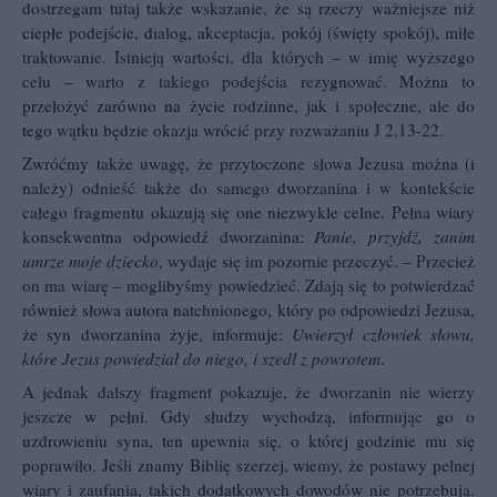
dostrzegam tutaj także wskazanie, że są rzeczy ważniejsze niż
ciepłe podejście, dialog, akceptacja, pokój (święty spokój), miłe
traktowanie. Istnieją wartości, dla których – w imię wyższego
celu – warto z takiego podejścia rezygnować. Można to
przełożyć zarówno na życie rodzinne, jak i społeczne, ale do
tego wątku będzie okazja wrócić przy rozważaniu J 2,13-22.
Zwróćmy także uwagę, że przytoczone słowa Jezusa można (i
należy) odnieść także do samego dworzanina i w kontekście
całego fragmentu okazują się one niezwykle celne. Pełna wiary
konsekwentna odpowiedź dworzanina:
Panie, przyjdź, zanim
umrze moje dziecko
, wydaje się im pozornie przeczyć. – Przecież
on ma wiarę – moglibyśmy powiedzieć. Zdają się to potwierdzać
również słowa autora natchnionego, który po odpowiedzi Jezusa,
że syn dworzanina żyje, informuje:
Uwierzył człowiek słowu,
które Jezus powiedział do niego, i szedł z powrotem
.
A jednak dalszy fragment pokazuje, że dworzanin nie wierzy
jeszcze w pełni. Gdy słudzy wychodzą, informując go o
uzdrowieniu syna, ten upewnia się, o której godzinie mu się
poprawiło. Jeśli znamy Biblię szerzej, wiemy, że postawy pełnej
wiary i zaufania, takich dodatkowych dowodów nie potrzebują.