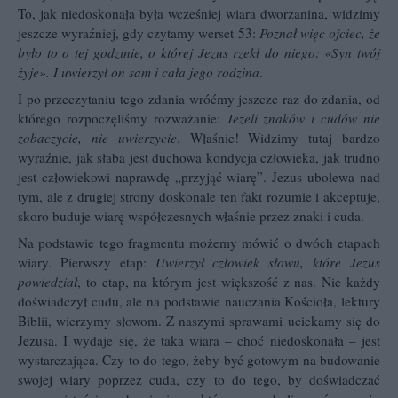
To, jak niedoskonała była wcześniej wiara dworzanina, widzimy
jeszcze wyraźniej, gdy czytamy werset 53:
Poznał więc ojciec, że
było to o tej godzinie, o której Jezus rzekł do niego: «Syn twój
żyje». I uwierzył on sam i cała jego rodzina
.
I po przeczytaniu tego zdania wróćmy jeszcze raz do zdania, od
którego rozpoczęliśmy rozważanie:
Jeżeli znaków i cudów nie
zobaczycie, nie uwierzycie
. Właśnie! Widzimy tutaj bardzo
wyraźnie, jak słaba jest duchowa kondycja człowieka, jak trudno
jest człowiekowi naprawdę „przyjąć wiarę”. Jezus ubolewa nad
tym, ale z drugiej strony doskonale ten fakt rozumie i akceptuje,
skoro buduje wiarę współczesnych właśnie przez znaki i cuda.
Na podstawie tego fragmentu możemy mówić o dwóch etapach
wiary. Pierwszy etap:
Uwierzył człowiek słowu, które Jezus
powiedział
, to etap, na którym jest większość z nas. Nie każdy
doświadczył cudu, ale na podstawie nauczania Kościoła, lektury
Biblii, wierzymy słowom. Z naszymi sprawami uciekamy się do
Jezusa. I wydaje się, że taka wiara – choć niedoskonała – jest
wystarczająca. Czy to do tego, żeby być gotowym na budowanie
swojej wiary poprzez cuda, czy to do tego, by doświadczać