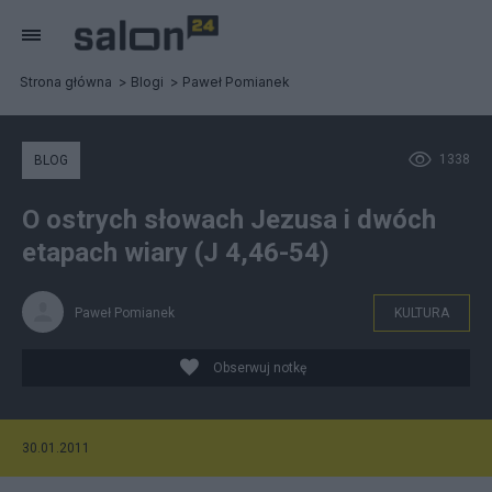
Strona główna
Blogi
Paweł Pomianek
1338
BLOG
O ostrych słowach Jezusa i dwóch
etapach wiary (J 4,46-54)
Paweł Pomianek
KULTURA
Obserwuj notkę
30.01.2011