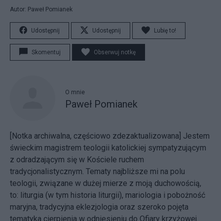
Autor: Paweł Pomianek
Udostępnij
Udostępnij
Lubię to!
Skomentuj
Obserwuj notkę
O mnie
Paweł Pomianek
[Notka archiwalna, częściowo zdezaktualizowana] Jestem
świeckim magistrem teologii katolickiej sympatyzującym
z odradzającym się w Kościele
ruchem
tradycjonalistycznym
. Tematy najbliższe mi na polu
teologii, związane w dużej mierze z moją duchowością,
to: liturgia (w tym historia liturgii), mariologia i pobożność
maryjna, tradycyjna eklezjologia oraz szeroko pojęta
tematyka cierpienia w odniesieniu do Ofiary krzyżowej