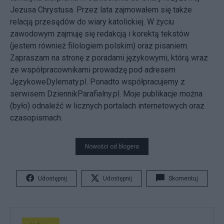
Jezusa Chrystusa. Przez lata zajmowałem się także
relacją przesądów do wiary katolickiej. W życiu
zawodowym zajmuję się redakcją i korektą tekstów
(jestem również filologiem polskim) oraz pisaniem.
Zapraszam na stronę z poradami językowymi, którą wraz
ze współpracownikami prowadzę pod adresem
JęzykoweDylematy.pl
. Ponadto współpracujemy z
serwisem
DziennikParafialny.pl
. Moje publikacje można
(było) odnaleźć w licznych portalach internetowych oraz
czasopismach.
Nowości od blogera
Udostępnij
Udostępnij
Skomentuj