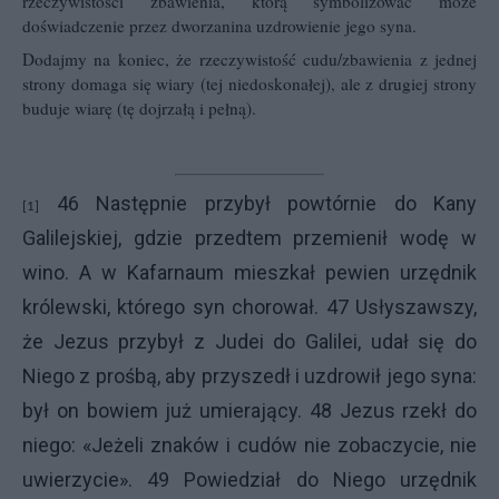
rzeczywistości zbawienia, którą symbolizować może
doświadczenie przez dworzanina uzdrowienie jego syna.
Dodajmy na koniec, że rzeczywistość cudu/zbawienia z jednej
strony domaga się wiary (tej niedoskonałej), ale z drugiej strony
buduje wiarę (tę dojrzałą i pełną).
46 Następnie przybył powtórnie do Kany
[1]
Galilejskiej, gdzie przedtem przemienił wodę w
wino. A w Kafarnaum mieszkał pewien urzędnik
królewski, którego syn chorował. 47 Usłyszawszy,
że Jezus przybył z Judei do Galilei, udał się do
Niego z prośbą, aby przyszedł i uzdrowił jego syna:
był on bowiem już umierający. 48 Jezus rzekł do
niego: «Jeżeli znaków i cudów nie zobaczycie, nie
uwierzycie». 49 Powiedział do Niego urzędnik