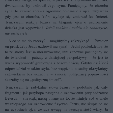
dworzanina, by uzdrowił Jego syna. Pamiętajmy, że choroba
syna, to zawsze sprawa ogromnie bolesna dla ojca, zwłaszcza
gdy jest to choroba, która wydaje się zmierzać ku śmierci.
Tymczasem reakcją Jezusa na błaganie ojca o uzdrowienie
dziecka jest wypowiedź:
Jeżeli znaków i cudów nie zobaczycie,
nie uwierzycie
.
– A co to ma do rzeczy? – moglibyśmy zakrzyknąć. – Przecież
on prosi, żeby Jezus uzdrowił mu syna! – Jedni powiedzieliby, że
to ze strony Jezusa moralizowanie, inni zapewne posunęliby się
do twierdzeń – patrząc z dzisiejszej perspektywy – że jest to
wręcz wypowiedź granicząca z bezczelnością. Gdyby dziś ktoś
odpowiedział w takim stylu, bez wątpienia zostałby okrzyknięty
człowiekiem bez uczuć, a w świecie politycznej poprawności
skazałby się na „polityczną śmierć”.
Tymczasem te radykalne słowa Jezusa – podobnie jak cały
fragment i jak perykopa następna o uzdrowieniu przy sadzawce
Betesda – zwracają naszą uwagę na to, że istnieje coś o wiele
ważniejszego niż uzdrowienie fizyczne. Jezus, nie skupiając się
na uczuciach ojca, zwraca uwagę na rzeczywistość wiary. Ja