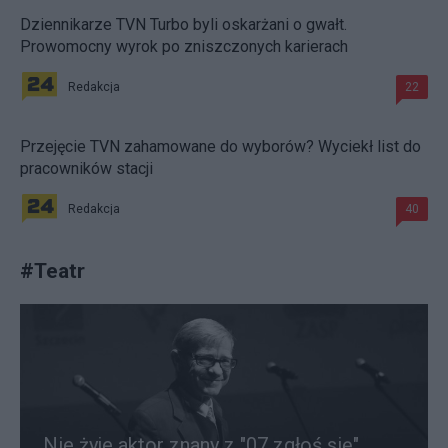
Dziennikarze TVN Turbo byli oskarżani o gwałt.
Prowomocny wyrok po zniszczonych karierach
Redakcja
22
Przejęcie TVN zahamowane do wyborów? Wyciekł list do
pracowników stacji
Redakcja
40
#
Teatr
Nie żyje aktor znany z "07 zgłoś się".