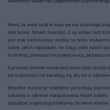
wieloletnich badań nad zagadnieniem psychomanipul
Wiem, że wiele osób w kraju nie ma szerszego pojęc
nimi bronić. Śmiem twierdzić, iż są wobec nich kom
jest brak wartościowej wiedzy na rynku wydawnicz
ludzie, jakich napotykam, nie zdają sobie nawet s
w ich kraju, ponieważ nie podejrzewają, jak bardzo n
A przecież techniki manipulacji warto znać, choćby p
ich znajomość i nie zawahają się, aby ich w odpow
Wszelkie instytucje totalitarne potrzebują psychom
szkolony w zakresie manipulowania innymi ludźmi.
zarządzać organizacją totalitarną. Do takich właśnie 