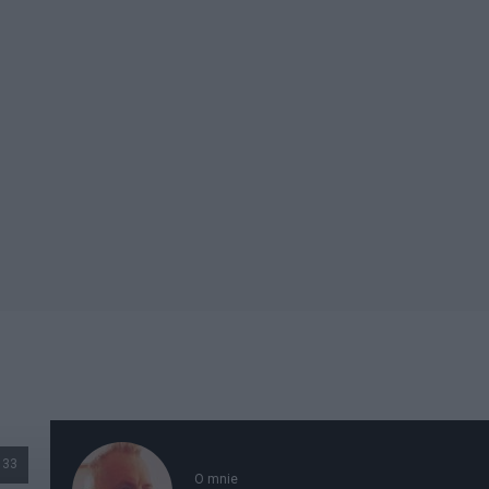
133
O mnie