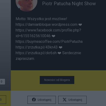
Piotr Patucha Night Show
Motto: Wszystko jest możliwe!
https://damianbloque.wordpress.com
❤️
https://www.facebook.com/profile.php?
id=61551625610046
❤️
https://buymeacoffee.com/PiotrPatucha
https://zrzutka.pl/43kn43 ❤️
https://zrzutka.pl/ckr6sh ❤️ Serdecznie
zapraszam.
Nowości od blogera
0
G
Udostępnij
Udostępnij