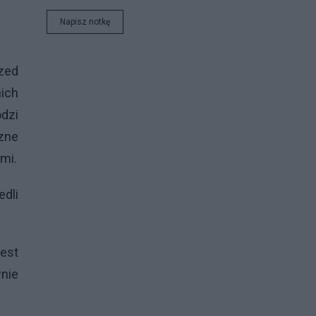
Napisz notkę
rzed
nich
odzi
czne
ymi.
edli
jest
nie