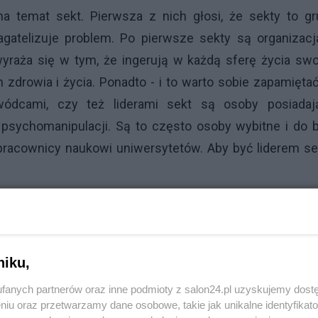
 na temat sekt. Pierwsza z nich głosi, że sekty to g
gatelizuje problem. Po pierwsze sekty są organizacj
 wyraża się w tym, że ingerują w każdą sferę życia sw
h zdrowia i życia. Ponadto - i to warto sobie zapamięta
ywódcami, czy też liderami sekt są osoby posiadaj
psychomanipulacji. Są to często osoby wybitne i do 
 pracownicy naukowi uniwersytetów. Aby być liderem se
Reklama
zdumiewające, a walory, takie jak charyzma spełniają 
świadczonych od siebie ludzi.
Nie zmienia to jednak fa
niku,
ach swojej świadomości przywódcy sekt są złymi ludź
fanych partnerów oraz inne podmioty z salon24.pl uzyskujemy dost
. Kiedy patrzą w lustro, nienawidzą siebie. Właśnie z 
niu oraz przetwarzamy dane osobowe, takie jak unikalne identyfikat