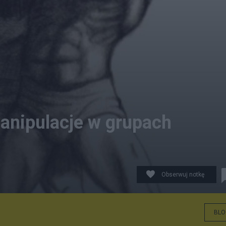
manipulacje w grupach
Obserwuj notkę
BLO