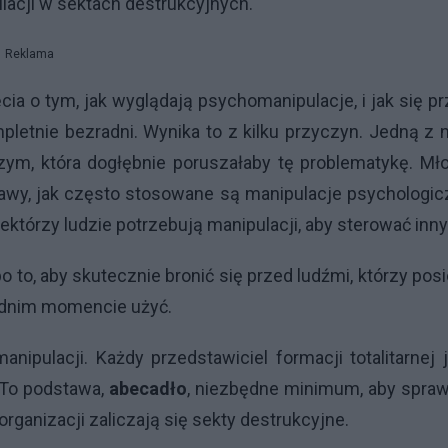
acji w sektach destrukcyjnych.
Reklama
ia o tym, jak wyglądają psychomanipulacje, i jak się p
pletnie bezradni. Wynika to z kilku przyczyn. Jedną z 
ym, która dogłębnie poruszałaby tę problematykę. Mł
prawy, jak często stosowane są manipulacje psychologi
iektórzy ludzie potrzebują manipulacji, aby sterować inn
o to, aby skutecznie bronić się przed ludźmi, którzy posi
iednim momencie użyć.
anipulacji. Każdy przedstawiciel formacji totalitarnej 
 To podstawa,
abecadło
, niezbędne minimum, aby spraw
organizacji zaliczają się sekty destrukcyjne.