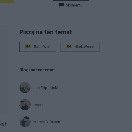
Skomentuj
Piszą na ten temat
Rafał Woś
Hirek Wrona
Blogi na ten temat
Jan Filip Libicki
report
Marcin B. Brixen
ich