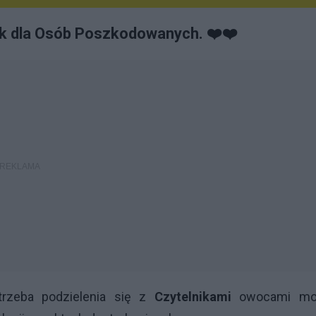
ik dla Osób Poszkodowanych. ❤️❤️
trzeba podzielenia się z
Czytelnikami
owocami mo