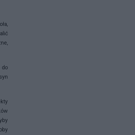
ła,
lić
zne,
ą do
 syn
ekty
ków
dyby
łoby