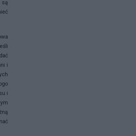
i są
mieć
owa
eśli
ądać
ni i
nych
kogo
su i
nym
ężną
nać