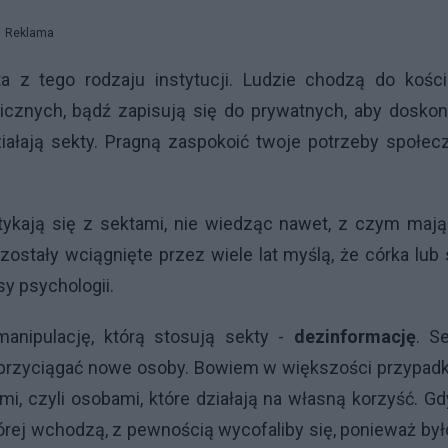
Reklama
 z tego rodzaju instytucji. Ludzie chodzą do kościo
cznych, bądź zapisują się do prywatnych, aby doskona
iałają sekty. Pragną zaspokoić twoje potrzeby społec
stykają się z sektami, nie wiedząc nawet, z czym maj
 zostały wciągnięte przez wiele lat myślą, że córka lub
sy psychologii.
nipulację, którą stosują sekty -
dezinformację
. S
y przyciągać nowe osoby. Bowiem w większości przypad
i, czyli osobami, które działają na własną korzyść. G
órej wchodzą, z pewnością wycofaliby się, ponieważ by