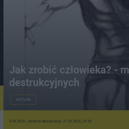
Jak zrobić człowieka? - 
destrukcyjnych
KULTURA
Szkic
9.03.2025 , ostatnia aktualizacja: 21.03.2025, 23:35