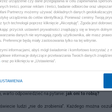
przez urządzenie czy dane przeglądania w celu zapewniania sperson
 i mantry, do których skłaniają swoich wiernych mają 
ych treści, pomiar reklam i treści, badanie odbiorców oraz ulepszan
fani Partnerzy możemy używać dokładnych danych geolokalizacyjn
tykę urządzenia do celów identyfikacji. Ponieważ cenimy Twoją pry
z tych technologii poprzez kliknięcie „Akceptuję”. Zgoda jest dobro
że do sekt wstępują słabeusze bądź ludzie myśląc
ikając przycisk ustawień prywatności znajdujący się w lewym dolny
można zwerbować do sekty człowieka silnego i racjonaln
etwarzania danych nie wymagają zgody użytkownika, ale masz prawo 
 w której każdy ma przydzieloną sobie funkcję. Są w se
. Preferencje będą miały zastosowania tylko na tej witrynie.
e, politycy, piarowcy itd. Sekta przypomina organizm, k
szymi informacjami, abyś mógł świadomie i komfortowo korzystać z
nteligentnych, twórczych i kompetentnych. Któż by ch
gółowe informacje dotyczące przetwarzania Twoich danych znajdzi
s
oraz po kliknięciu w „Ustawienia”.
 Każda szanująca się sekta celuje w ludzi, którzy m
wybitnych, mocnych i racjonalnych. Tylko oni mogą stać
ają także ludzie, którzy w określonym momencie życia 
USTAWIENIA
nia to jednak faktu, iż sekta gustuje przede wszystk
y, warto odpowiedzieć na pytanie:
jak oni to robią?
wiecie ludzi „nie do zrobienia”. Każdego można oszu