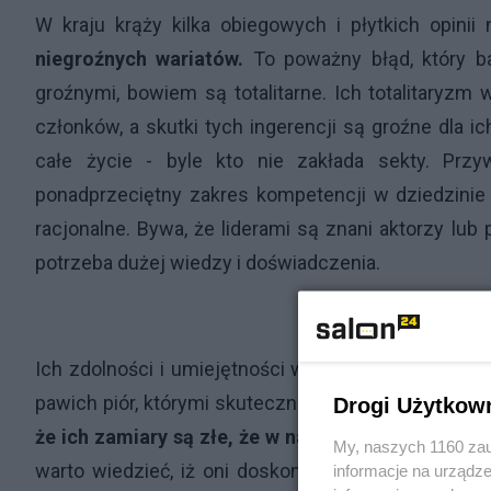
W kraju krąży kilka obiegowych i płytkich opinii
niegroźnych wariatów.
To poważny błąd, który ba
groźnymi, bowiem są totalitarne. Ich totalitaryzm
członków, a skutki tych ingerencji są groźne dla ic
całe życie - byle kto nie zakłada sekty. Prz
ponadprzeciętny zakres kompetencji w dziedzinie 
racjonalne. Bywa, że liderami są znani aktorzy lub
potrzeba dużej wiedzy i doświadczenia.
Ich zdolności i umiejętności wywierania wpływu są 
pawich piór, którymi skutecznie kokietują mniej do
Drogi Użytkow
że ich zamiary są złe, że w najgłębszych pokład
My, naszych 1160 zau
warto wiedzieć, iż oni doskonale wiedzą, że są źli
informacje na urządze