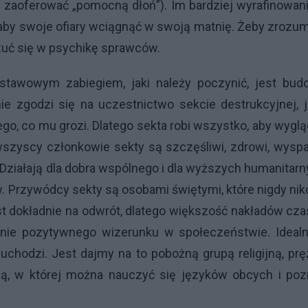
e zaoferować „pomocną dłoń”). Im bardziej wyrafinowan
 aby swoje ofiary wciągnąć w swoją matnię. Żeby zrozu
zuć się w psychikę sprawców.
stawowym zabiegiem, jaki należy poczynić, jest bud
 zgodzi się na uczestnictwo sekcie destrukcyjnej, j
, co mu grozi. Dlatego sekta robi wszystko, aby wygl
: wszyscy członkowie sekty są szczęśliwi, zdrowi, wyspa
 Działają dla dobra wspólnego i dla wyższych humanitar
. Przywódcy sekty są osobami świętymi, które nigdy ni
est dokładnie na odwrót, dlatego większość nakładów cza
anie pozytywnego wizerunku w społeczeństwie. Ideal
uchodzi. Jest dajmy na to pobożną grupą religijną, pr
jną, w której można nauczyć się języków obcych i poz