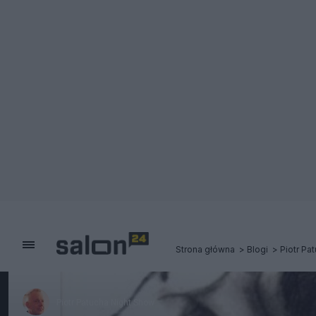
Strona główna
Blogi
Piotr Pa
Piotr Patucha Night Show