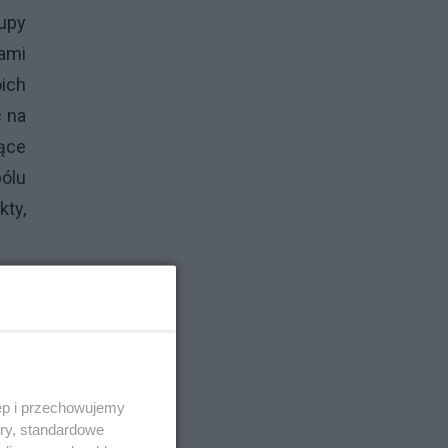
rupy
ami
oich
ć na
ące
bólu
kty,
rolę
ktu,
mi.
I
ęp i przechowujemy
tego
ory, standardowe