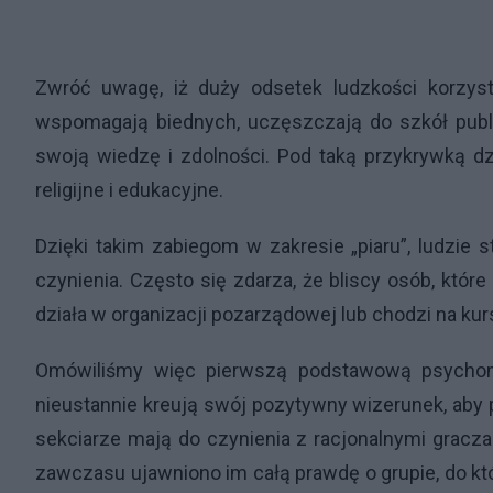
Zwróć uwagę, iż duży odsetek ludzkości korzysta
wspomagają biednych, uczęszczają do szkół publi
swoją wiedzę i zdolności. Pod taką przykrywką dz
religijne i edukacyjne.
Dzięki takim zabiegom w zakresie „piaru”, ludzie 
czynienia. Często się zdarza, że bliscy osób, które
działa w organizacji pozarządowej lub chodzi na kur
Omówiliśmy więc pierwszą podstawową psychoma
nieustannie kreują swój pozytywny wizerunek, ab
sekciarze mają do czynienia z racjonalnymi graczam
zawczasu ujawniono im całą prawdę o grupie, do kt