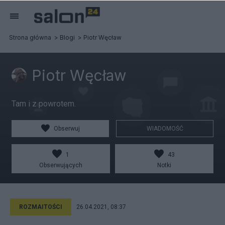
Strona główna
Blogi
Piotr Węcław
Piotr Węcław
Tam i z powrotem.
Obserwuj
WIADOMOŚĆ
1
43
Obserwujących
Notki
ROZMAITOŚCI
26.04.2021, 08:37