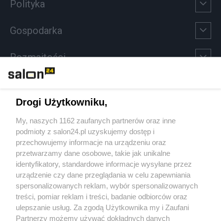
Polityka
Gospodarka
Rozmaitości
Technologie
Drogi Użytkowniku,
Sport
My, naszych 1162 zaufanych partnerów oraz inne
podmioty z salon24.pl uzyskujemy dostęp i
Społeczeństwo
przechowujemy informacje na urządzeniu oraz
przetwarzamy dane osobowe, takie jak unikalne
Kultura
identyfikatory, standardowe informacje wysyłane przez
urządzenie czy dane przeglądania w celu zapewniania
spersonalizowanych reklam, wybór spersonalizowanych
treści, pomiar reklam i treści, badanie odbiorców oraz
ulepszanie usług. Za zgodą Użytkownika my i Zaufani
X
Facebook
Instagram
Youtube
Partnerzy możemy używać dokładnych danych