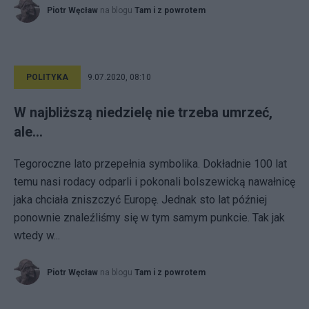
Piotr Węcław
na blogu
Tam i z powrotem
POLITYKA
9.07.2020, 08:10
W najbliższą niedzielę nie trzeba umrzeć,
ale…
Tegoroczne lato przepełnia symbolika. Dokładnie 100 lat
temu nasi rodacy odparli i pokonali bolszewicką nawałnicę
jaka chciała zniszczyć Europę. Jednak sto lat później
ponownie znaleźliśmy się w tym samym punkcie. Tak jak
wtedy w...
Piotr Węcław
na blogu
Tam i z powrotem