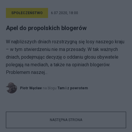
SPOŁECZEŃSTWO
6.07.2020, 18:00
Apel do propolskich blogerów
W najbliższych dniach rozstrzygną się losy naszego kraju
– w tym stwierdzeniu nie ma przesady. W tak ważnych
dniach, podejmując decyzję o oddaniu głosu obywatele
polegają na mediach, a także na opiniach blogerów.
Problemem naszej...
Piotr Węcław
na blogu
Tam i z powrotem
NASTĘPNA STRONA