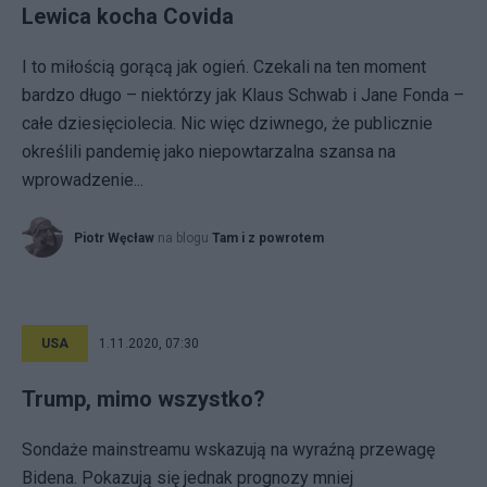
Lewica kocha Covida
I to miłością gorącą jak ogień. Czekali na ten moment
bardzo długo – niektórzy jak Klaus Schwab i Jane Fonda –
całe dziesięciolecia. Nic więc dziwnego, że publicznie
określili pandemię jako niepowtarzalna szansa na
wprowadzenie...
Piotr Węcław
na blogu
Tam i z powrotem
USA
1.11.2020, 07:30
Trump, mimo wszystko?
Sondaże mainstreamu wskazują na wyraźną przewagę
Bidena. Pokazują się jednak prognozy mniej