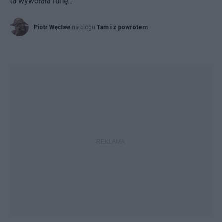
ta wywołała furię...
Piotr Węcław
na blogu
Tam i z powrotem