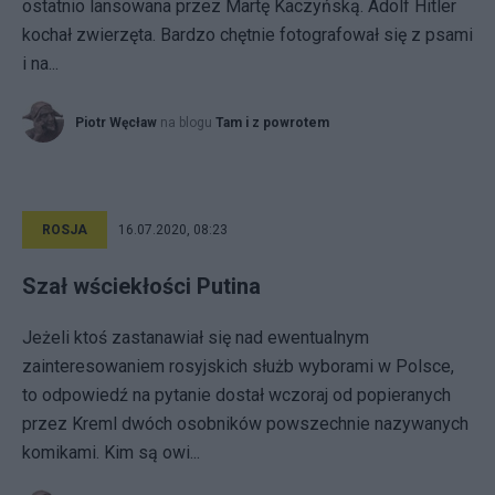
ostatnio lansowana przez Martę Kaczyńską. Adolf Hitler
kochał zwierzęta. Bardzo chętnie fotografował się z psami
i na...
Piotr Węcław
na blogu
Tam i z powrotem
ROSJA
16.07.2020, 08:23
Szał wściekłości Putina
Jeżeli ktoś zastanawiał się nad ewentualnym
zainteresowaniem rosyjskich służb wyborami w Polsce,
to odpowiedź na pytanie dostał wczoraj od popieranych
przez Kreml dwóch osobników powszechnie nazywanych
komikami. Kim są owi...