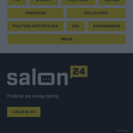
PIS
WYBORY
PREZYDENT
RELIGIA
SAMORZĄD
SOCJOLOGIA
POLITYKA HISTORYCZNA
USA
KORONAWIRUS
MEDIA
Podziel się swoją opinią
ZAŁÓŻ BLOG