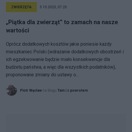
ZWIERZĘTA
5.10.2020, 07:20
„Piątka dla zwierząt” to zamach na nasze
wartości
Oprócz dodatkowych kosztów jakie poniesie każdy
mieszkaniec Polski (wdrażanie dodatkowych obostrzeń i
ich egzekwowanie będzie miało konsekwencje dla
budżetu państwa, a więc dla wszystkich podatników),
proponowane zmiany do ustawy o...
Piotr Węcław
na blogu
Tam i z powrotem