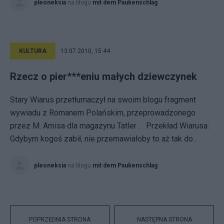
pleoneksia
na blogu
mit dem Paukenschlag
KULTURA
13.07.2010, 15:44
Rzecz o pier***eniu małych dziewczynek
Stary Wiarus przetłumaczył na swoim blogu fragment
wywiadu z Romanem Polańskim, przeprowadzonego
przez M. Amisa dla magazynu Tatler . Przekład Wiarusa:
Gdybym kogoś zabił, nie przemawiałoby to aż tak do...
pleoneksia
na blogu
mit dem Paukenschlag
POPRZEDNIA STRONA
NASTĘPNA STRONA