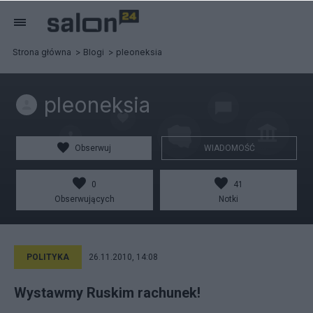
Strona główna
Blogi
pleoneksia
pleoneksia
Obserwuj
WIADOMOŚĆ
0
41
Obserwujących
Notki
POLITYKA
26.11.2010, 14:08
Wystawmy Ruskim rachunek!