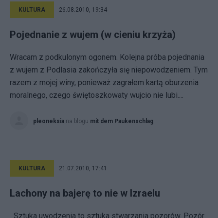
KULTURA
26.08.2010, 19:34
Pojednanie z wujem (w cieniu krzyża)
Wracam z podkulonym ogonem. Kolejna próba pojednania
z wujem z Podlasia zakończyła się niepowodzeniem. Tym
razem z mojej winy, ponieważ zagrałem kartą oburzenia
moralnego, czego świętoszkowaty wujcio nie lubi....
pleoneksia
na blogu
mit dem Paukenschlag
KULTURA
21.07.2010, 17:41
Lachony na bajerę to nie w Izraelu
Sztuka uwodzenia to sztuka stwarzania pozorów. Pozór