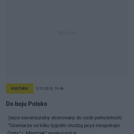
KULTURA
5.10.2010, 16:46
Do boju Polsko
(wpis niecenzuralny skierowany do osób pełnoletnich)
"Gówniarze od kilku tygodni chodzą jacyś niespokojni.
„Ostry” i „Miedziak” wyskoczyli w...