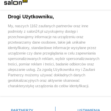
Technologie
Drogi Użytkowniku,
Sport
My, naszych 1162 zaufanych partnerów oraz inne
podmioty z salon24.pl uzyskujemy dostęp i
Społeczeństwo
przechowujemy informacje na urządzeniu oraz
przetwarzamy dane osobowe, takie jak unikalne
Kultura
identyfikatory, standardowe informacje wysyłane przez
urządzenie czy dane przeglądania w celu zapewniania
spersonalizowanych reklam, wybór spersonalizowanych
treści, pomiar reklam i treści, badanie odbiorców oraz
ulepszanie usług. Za zgodą Użytkownika my i Zaufani
X
Facebook
Instagram
Youtube
Partnerzy możemy używać dokładnych danych
geolokalizacyjnych oraz aktywnie skanować
charakterystykę urządzenia do celów identyfikacji.
Web Content Media sp. z o. o. © 2022
Ponieważ cenimy Twoją prywatność, prosimy o zgodę na
korzystanie z tych technologii poprzez kliknięcie
„Akceptuję”. Zgoda jest dobrowolna i zawsze możesz ją
Pomoc
O nas
Praca
Reklama
Kontakt
zmienić/wycofać klikając przycisk ustawień prywatności
PARTNERZY
USTAWIENIA