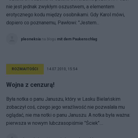
nie jest jednak zwykłym oszustwem, a elementem
erotycznego kodu między osobnikami. Gdy Karol mówi,
dopiero co poznanemu, Pawłowi: "Jestem...
pleoneksia
na blogu
mit dem Paukenschlag
ROZMAITOŚCI
14.07.2010, 15:54
Wojna z cenzurą!
Była notka o panu Januszu, który w Lasku Bielańskim
zobaczył coś, czego jego wrażliwość nie pozwalała mu
oglądać, nie ma notki o panu Januszu. A notka była ważna:
pierwsza w nowym lubczasopiśmie "Ściek"....