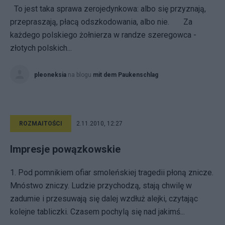
To jest taka sprawa zerojedynkowa: albo się przyznają,
przepraszają, płacą odszkodowania, albo nie. Za
każdego polskiego żołnierza w randze szeregowca -
złotych polskich...
pleoneksia
na blogu
mit dem Paukenschlag
ROZMAITOŚCI
2.11.2010, 12:27
Impresje powązkowskie
1. Pod pomnikiem ofiar smoleńskiej tragedii płoną znicze.
Mnóstwo zniczy. Ludzie przychodzą, stają chwilę w
zadumie i przesuwają się dalej wzdłuż alejki, czytając
kolejne tabliczki. Czasem pochylą się nad jakimś...