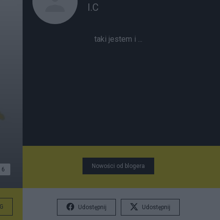
I.C
taki jestem i ...
Nowości od blogera
6
G
Udostępnij
Udostępnij