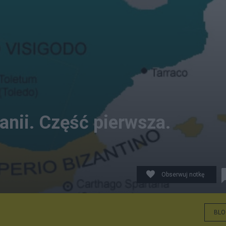
anii. Część pierwsza.
Obserwuj notkę
BLO