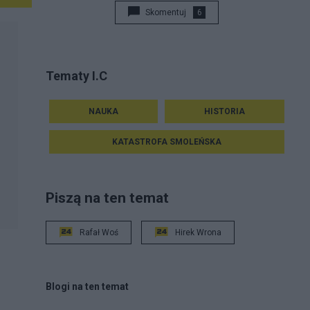
Skomentuj
6
Tematy I.C
NAUKA
HISTORIA
KATASTROFA SMOLEŃSKA
Piszą na ten temat
Rafał Woś
Hirek Wrona
Blogi na ten temat