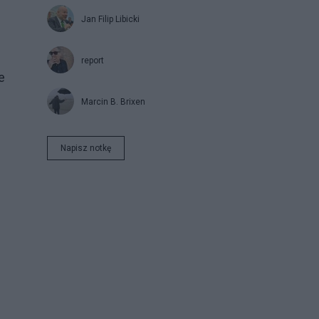
Jan Filip Libicki
report
e
Marcin B. Brixen
Napisz notkę