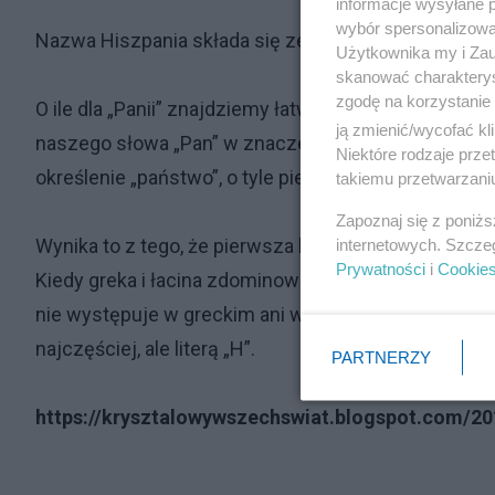
informacje wysyłane 
wybór spersonalizowan
Nazwa Hiszpania składa się ze złożenia dwóch określ
Użytkownika my i Zau
skanować charakterys
zgodę na korzystanie 
O ile dla „Panii” znajdziemy łatwo wytłumaczenia z
ją zmienić/wycofać kl
naszego słowa „Pan” w znaczeniu „Władca” „Właścici
Niektóre rodzaje prz
określenie „państwo”, o tyle pierwsza część tego w
takiemu przetwarzaniu
Zapoznaj się z poniż
Wynika to z tego, że pierwsza litera „H” jest podmie
internetowych. Szcze
Prywatności
i
Cookie
Kiedy greka i łacina zdominowały piśmiennictwo w Eur
nie występuje w greckim ani w łacinie. Z jakichś tam
najczęściej, ale literą „H”.
PARTNERZY
https://krysztalowywszechswiat.blogspot.com/2