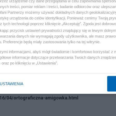
przez urządzenie czy dane przeglądania w celu zapewniania sperson
ych treści, pomiar reklam i treści, badanie odbiorców oraz ulepszan
eń. His i Pania.
fani Partnerzy możemy używać dokładnych danych geolokalizacyjn
tykę urządzenia do celów identyfikacji. Ponieważ cenimy Twoją pry
z tych technologii poprzez kliknięcie „Akceptuję”. Zgoda jest dobro
naczenia tego słowa, pochodzi ono jednoznacznie od
ikając przycisk ustawień prywatności znajdujący się w lewym dolny
el” „wolny obywatel”, od tego wywodzi też nasze
etwarzania danych nie wymagają zgody użytkownika, ale masz prawo 
yrazu jest trochę zagmatwana.
. Preferencje będą miały zastosowania tylko na tej witrynie.
szymi informacjami, abyś mógł świadomie i komfortowo korzystać z
niona i pierwotnie w tym miejscu występowała litera „W”.
gółowe informacje dotyczące przetwarzania Twoich danych znajdzi
s
oraz po kliknięciu w „Ustawienia”.
opie, to musiało dojść do wyeliminowania litery „W”, bo 
 względów nie zastąpiono jej literą „B”, co czyniono
USTAWIENIA
016/04/ortograficzna-amigowka.html