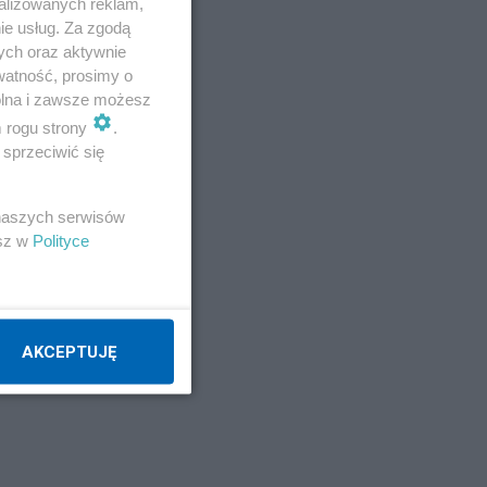
alizowanych reklam,
ie usług. Za zgodą
ych oraz aktywnie
watność, prosimy o
wolna i zawsze możesz
m rogu strony
.
sprzeciwić się
 naszych serwisów
esz w
Polityce
ta
AKCEPTUJĘ