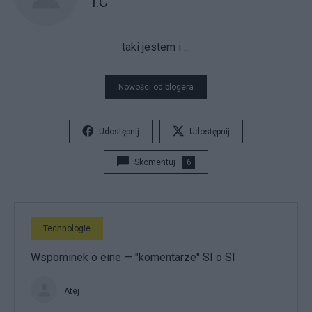
I.C
taki jestem i ...
Nowości od blogera
Udostępnij
Udostępnij
Skomentuj
6
Technologie
Wspominek o eine — "komentarze" SI o SI
Atej