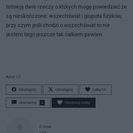
Istnieją dwie rzeczy o których mogę powiedzieć że
są nieskończone: wszechświat i głupota fizyków,
przy czym jeśli chodzi o wszechświat to nie
jestem tego jeszcze tak całkiem pewien.
Autor: I.C
Udostępnij
Udostępnij
Lubię to!
Skomentuj
6
Obserwuj notkę
O mnie