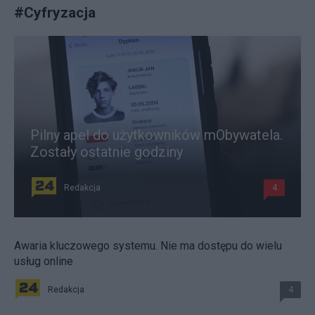
#
Cyfryzacja
Pilny apel do użytkowników mObywatela.
Zostały ostatnie godziny
Redakcja
4
Awaria kluczowego systemu. Nie ma dostępu do wielu
usług online
Redakcja
4