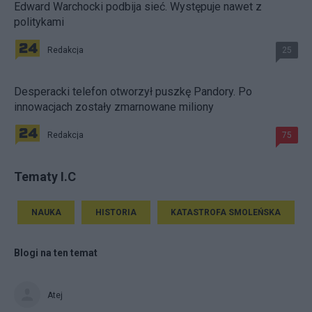
Edward Warchocki podbija sieć. Występuje nawet z
politykami
Redakcja
25
Desperacki telefon otworzył puszkę Pandory. Po
innowacjach zostały zmarnowane miliony
Redakcja
75
Tematy I.C
NAUKA
HISTORIA
KATASTROFA SMOLEŃSKA
Blogi na ten temat
Atej