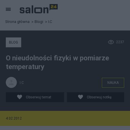
Strona główna
Blogi
I.C
2237
BLOG
O nieudolności fizyki w pomiarze
temperatury
I.C
NAUKA
Obserwuj temat
Obserwuj notkę
4.02.2012