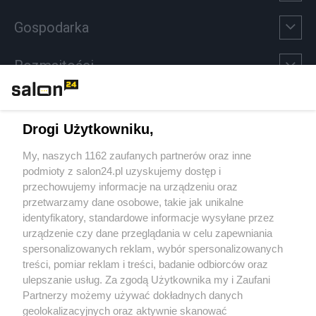
Gospodarka
Rozmaitości
Technologie
Drogi Użytkowniku,
Sport
My, naszych 1162 zaufanych partnerów oraz inne
podmioty z salon24.pl uzyskujemy dostęp i
Społeczeństwo
przechowujemy informacje na urządzeniu oraz
przetwarzamy dane osobowe, takie jak unikalne
Kultura
identyfikatory, standardowe informacje wysyłane przez
urządzenie czy dane przeglądania w celu zapewniania
spersonalizowanych reklam, wybór spersonalizowanych
treści, pomiar reklam i treści, badanie odbiorców oraz
ulepszanie usług. Za zgodą Użytkownika my i Zaufani
X
Facebook
Instagram
Youtube
Partnerzy możemy używać dokładnych danych
geolokalizacyjnych oraz aktywnie skanować