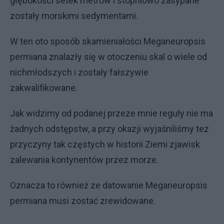
głębokości setek metrów i stopniowo zasypane
zostały morskimi sedymentami.
W ten oto sposób skamieniałości Meganeuropsis
permiana znalazły się w otoczeniu skal o wiele od
nich
młodszych
i zostały fałszywie
zakwalifikowane.
Jak widzimy od podanej przeze mnie reguły nie ma
żadnych odstępstw, a przy okazji wyjaśniliśmy tez
przyczyny tak częstych w historii Ziemi zjawisk
zalewania kontynentów przez morze.
Oznacza to również ze datowanie Meganeuropsis
permiana musi zostać zrewidowane.