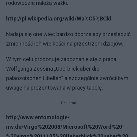
rodowodzie należą ważki.
http://pl.wikipedia.org/wiki/Wa%C5%BCki
Nadają się one wiec bardzo dobrze aby prześledzić
zmienność ich wielkości na przestrzeni dziejów.
W tym celu proponuje zapoznanie się z praca
Wolfganga Zessina „Überblick über die
paläozoischen Libellen“ a szczególnie zwróciłbym
uwagę na prezentowana w pracy tabelę.
Reklama
http://www.entomologie-
mv.de/Virgo%202008/Microsoft%20Word%20-
%20virgo%2011105%20Ueberblick%20ueber%20