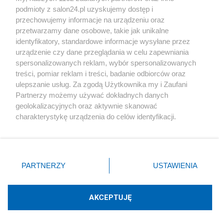
podmioty z salon24.pl uzyskujemy dostęp i
Społeczeństwo
przechowujemy informacje na urządzeniu oraz
przetwarzamy dane osobowe, takie jak unikalne
Kultura
identyfikatory, standardowe informacje wysyłane przez
urządzenie czy dane przeglądania w celu zapewniania
spersonalizowanych reklam, wybór spersonalizowanych
treści, pomiar reklam i treści, badanie odbiorców oraz
ulepszanie usług. Za zgodą Użytkownika my i Zaufani
X
Facebook
Instagram
Youtube
Partnerzy możemy używać dokładnych danych
geolokalizacyjnych oraz aktywnie skanować
charakterystykę urządzenia do celów identyfikacji.
Web Content Media sp. z o. o. © 2022
Ponieważ cenimy Twoją prywatność, prosimy o zgodę na
korzystanie z tych technologii poprzez kliknięcie
„Akceptuję”. Zgoda jest dobrowolna i zawsze możesz ją
Pomoc
O nas
Praca
Reklama
Kontakt
zmienić/wycofać klikając przycisk ustawień prywatności
PARTNERZY
USTAWIENIA
znajdujący się w lewym dolnym rogu strony
. Niektóre
rodzaje przetwarzania danych nie wymagają zgody
użytkownika, ale masz prawo sprzeciwić się takiemu
AKCEPTUJĘ
przetwarzaniu. Preferencje będą miały zastosowania tylko
Technologię dostarcza:
W3media.pl
na tej witrynie.