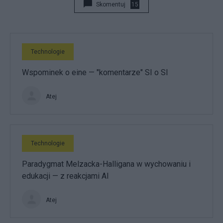
Skomentuj
15
Technologie
Wspominek o eine — "komentarze" SI o SI
Atej
Technologie
Paradygmat Melzacka-Halligana w wychowaniu i
edukacji — z reakcjami AI
Atej