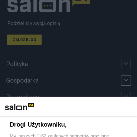
Podziel się swoją opinią
ZAŁÓŻ BLOG
Polityka
Gospodarka
Rozmaitości
Technologie
Drogi Użytkowniku,
Sport
My, naszych 1162 zaufanych partnerów oraz inne