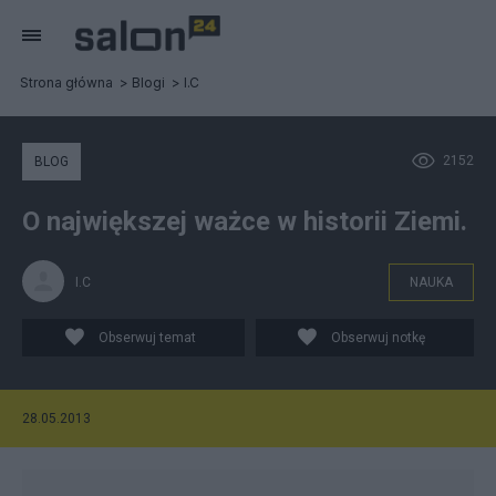
Strona główna
Blogi
I.C
2152
BLOG
O największej ważce w historii Ziemi.
I.C
NAUKA
Obserwuj temat
Obserwuj notkę
28.05.2013