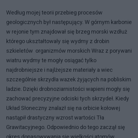
Według mojej teorii przebieg procesów
geologicznych był następujący. W górnym karbonie
w rejonie tym znajdował się brzeg morski wzdłuż
którego ukształtowały się wydmy z drobin
szkielet
ó
w organizmów morskich Wraz z porywani
wiatru wydmy te mogły osiągać tylko
najdrobniejsze i najlżejsze materiały a wiec
szczególnie skrzydła wazek żyjących na pobliskim
ladzie. Dzięki drobnoziarnistości wapieni mogły się
zachować precyzyjne odciski tych skrzydeł. Kiedy
Układ Słoneczny znalazł się na orbicie kołowej
nastąpił drastyczny wzrost wartości Tła
Grawitacyjnego. Odpowiednio do tego zaczął się
okres dopasowywania się wielkości atomów