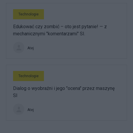
Technologie
Edukować czy zombić – oto jest pytanie! — z
mechanicznymi "komentarzami" SI.
Atej
Technologie
Dialog o wyobraźni i jego "ocena" przez maszynę
SI
Atej