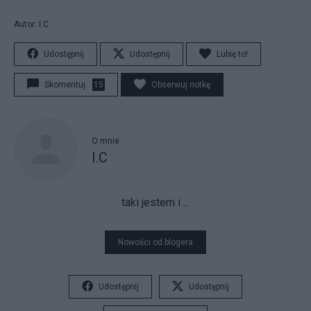
Autor: I.C
Udostępnij
Udostępnij
Lubię to!
Skomentuj
15
Obserwuj notkę
O mnie
I.C
taki jestem i ...
Nowości od blogera
Udostępnij
Udostępnij