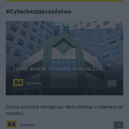
#
Cyberbezpieczeństwo
To nie awaria. Poważny atak na ZUS
Redakcja
12
Groźna sztuczna inteligencja. Meta alarmuje o włamaniu do
systemu
Redakcja
15