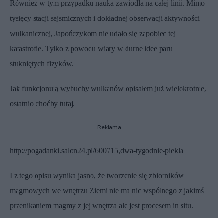
Również w tym przypadku nauka zawiodła na całej linii. Mimo
tysięcy stacji sejsmicznych i dokładnej obserwacji aktywności
wulkanicznej, Japończykom nie udało się zapobiec tej
katastrofie. Tylko z powodu wiary w durne idee paru
stukniętych fizyków.
Jak funkcjonują wybuchy wulkanów opisałem już wielokrotnie,
ostatnio choćby tutaj.
Reklama
http://pogadanki.salon24.pl/600715,dwa-tygodnie-piekla
I z tego opisu wynika jasno, że tworzenie się zbiorników
magmowych we wnętrzu Ziemi nie ma nic wspólnego z jakimś
przenikaniem magmy z jej wnętrza ale jest procesem in situ.