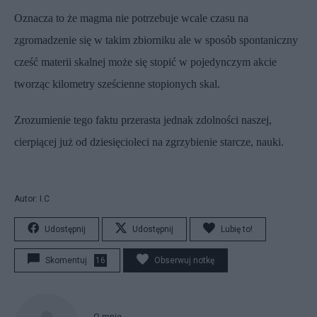
Oznacza to że magma nie potrzebuje wcale czasu na
zgromadzenie się w takim zbiorniku ale w sposób spontaniczny
cześć materii skalnej może się stopić w pojedynczym akcie
tworząc kilometry sześcienne stopionych skal.
Zrozumienie tego faktu przerasta jednak zdolności naszej,
cierpiącej już od dziesięcioleci na zgrzybienie starcze, nauki.
Autor: I.C
Udostępnij
Udostępnij
Lubię to!
Skomentuj
16
Obserwuj notkę