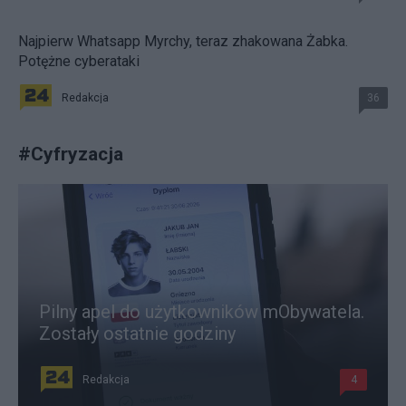
Najpierw Whatsapp Myrchy, teraz zhakowana Żabka.
Potężne cyberataki
Redakcja
36
#
Cyfryzacja
Pilny apel do użytkowników mObywatela.
Zostały ostatnie godziny
Redakcja
4