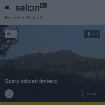
Strona główna
Blogi
I.C
809
BLOG
Szary odcień śmierci
I.C
NAUKA