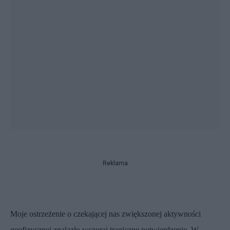
Reklama
Moje ostrzeżenie o czekającej nas zwiększonej aktywności
geofizycznej znalazło wczoraj tragiczne potwierdzenie. W