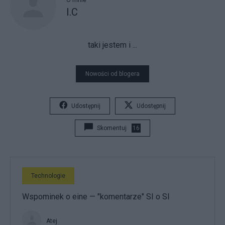
O mnie
I.C
taki jestem i ...
Nowości od blogera
Udostępnij
Udostępnij
Skomentuj
16
Technologie
Wspominek o eine — "komentarze" SI o SI
Atej