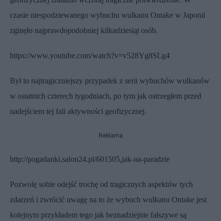
czasie niespodziewanego wybuchu wulkanu Ontake w Japonii
zginęło najprawdopodobniej kilkadziesiąt osób.
https://www.youtube.com/watch?v=v528Yg8SLg4
Był to najtragiczniejszy przypadek z serii wybuchów wulkanów
w ostatnich czterech tygodniach, po tym jak ostrzegłem przed
nadejściem tej fali aktywności geofizycznej.
Reklama
http://pogadanki.salon24.pl/601505,jak-na-paradzie
Pozwolę sobie odejść trochę od tragicznych aspektów tych
zdarzeń i zwrócić uwagę na to że wybuch wulkanu Ontake jest
kolejnym przykładem tego jak beznadziejnie fałszywe są