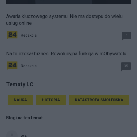
Awaria kluczowego systemu. Nie ma dostępu do wielu
usług online
Redakcja
4
Na to czekał biznes. Rewolucyjna funkcja w mObywatelu
Redakcja
35
Tematy I.C
NAUKA
HISTORIA
KATASTROFA SMOLEŃSKA
Blogi na ten temat
Atej