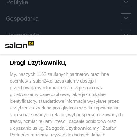
Polityka
Gospodarka
Rozmaitości
Technologie
Drogi Użytkowniku,
Sport
My, naszych 1162 zaufanych partnerów oraz inne
podmioty z salon24.pl uzyskujemy dostęp i
Społeczeństwo
przechowujemy informacje na urządzeniu oraz
przetwarzamy dane osobowe, takie jak unikalne
Kultura
identyfikatory, standardowe informacje wysyłane przez
urządzenie czy dane przeglądania w celu zapewniania
spersonalizowanych reklam, wybór spersonalizowanych
treści, pomiar reklam i treści, badanie odbiorców oraz
ulepszanie usług. Za zgodą Użytkownika my i Zaufani
X
Facebook
Instagram
Youtube
Partnerzy możemy używać dokładnych danych