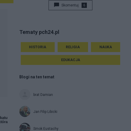
Skomentuj
6
Tematy pch24.pl
HISTORIA
RELIGIA
NAUKA
EDUKACJA
Blogi na ten temat
brat Damian
Jan Filip Libicki
ikatu
która
Smok Eustachy