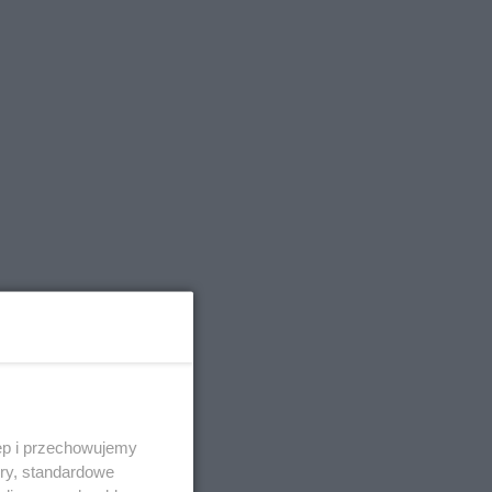
szym
ciół
ch
ęp i przechowujemy
ory, standardowe