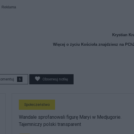
Reklama
Krystian Kr
Więcej o życiu Kościoła znajdziesz na PCh
komentuj
6
Obserwuj notkę
Społeczeństwo
Wandale sprofanowali figurę Maryi w Medjugorie.
Tajemniczy polski transparent