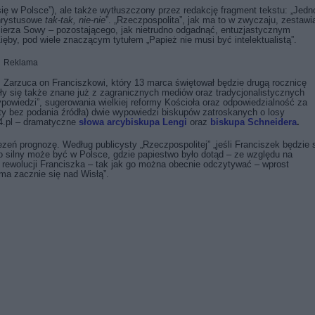
się w Polsce”), ale także wytłuszczony przez redakcję fragment tekstu: „Jedn
Chrystusowe
tak-tak, nie-nie
”. „Rzeczpospolita”, jak ma to w zwyczaju, zestawi
ierza Sowy – pozostającego, jak nietrudno odgadnąć, entuzjastycznym
ięby, pod wiele znaczącym tytułem „Papież nie musi być intelektualistą”.
Reklama
. Zarzuca on Franciszkowi, który 13 marca świętował będzie drugą rocznicę
ły się także znane już z zagranicznych mediów oraz tradycjonalistycznych
owiedzi”, sugerowania wielkiej reformy Kościoła oraz odpowiedzialność za
ety bez podania źródła) dwie wypowiedzi biskupów zatroskanych o losy
24.pl – dramatyczne
słowa arcybiskupa Lengi
oraz
biskupa Schneidera
.
eń prognozę. Według publicysty „Rzeczpospolitej” „jeśli Franciszek będzie 
o silny może być w Polsce, gdzie papiestwo było dotąd – ze względu na
 rewolucji Franciszka – tak jak go można obecnie odczytywać – wprost
ma zacznie się nad Wisłą”.