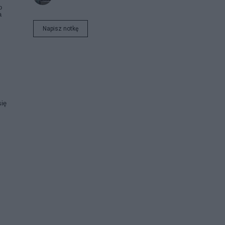
o
a
Napisz notkę
się