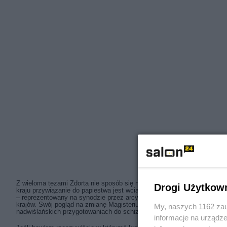
Z wieloma tezami Zdorta nie sposób się nie zgodzić, ale teza o schiz
Drogi Użytkow
kraju przywiązanie do papiestwa jest wciąż ogromne. To szlachetna po
– reprezentowany na synodzie przez arcybiskupa Gądeckiego – potrafi
krajów. Swój pogląd na zmianę Magisterium przedstawił również w sta
My, naszych 1162 zau
nadwiślańskich przygotowaniach do schizmy – wręcz przeciwnie, to oz
informacje na urządze