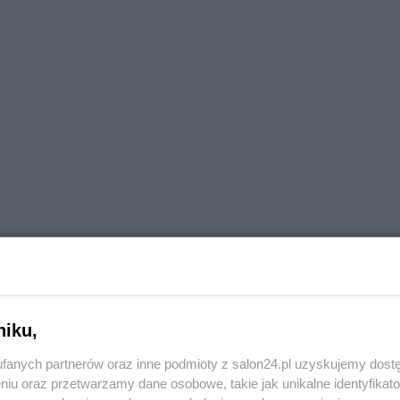
Reklama
mie rozpoczętej w Polsce wydaje się dosyć karkołomna. Prawdą jest, że w na
niku,
stawa, za którą niewątpliwie należy dziękować Duchowi Świętemu. Polski Koś
ł również ostro zaprotestować przeciw heretyckim pomysłom biskupów z inny
nowczych słowach arcybiskup Henryk Hoser. Nie świadczy to jednak o
fanych partnerów oraz inne podmioty z salon24.pl uzyskujemy dost
naka przywiązania polskich kapłanów do Rzymu i jego odwiecznej nauki.
niu oraz przetwarzamy dane osobowe, takie jak unikalne identyfikat