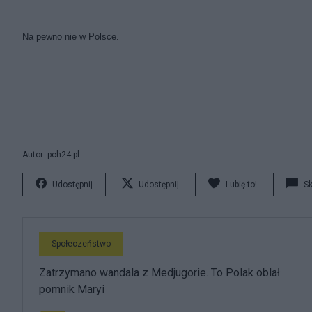
Na pewno nie w Polsce.
Autor: pch24.pl
Udostępnij
Udostępnij
Lubię to!
S
Społeczeństwo
Zatrzymano wandala z Medjugorie. To Polak oblał
pomnik Maryi