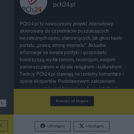
pch24.pl
PCh24.pl to nowoczesny projekt internetowy
skierowany do czytelników poszukujących
niezależnych opinii, stanowiących, jak głosi hasło
portalu, „prawą stronę internetu”. Aktualne
informacje ze świata polityki i gospodarki
towarzyszą wydarzeniom, recenzjom, esejom
zamieszczanym w dziale religijnym i kulturalnym.
Twórcy PCh24.pl stawiają na rzetelny komentarz i
opinie ekspertów. Podstawowym założeniem
nowego portalu jest bowiem podjęcie istotnych
tematów, które w mediach tzw. głównego nurtu są
Nowości od blogera
często nieobecne bądź ukazywane w fałszywym
6
świetle.
G
Udostępnij
Udostępnij