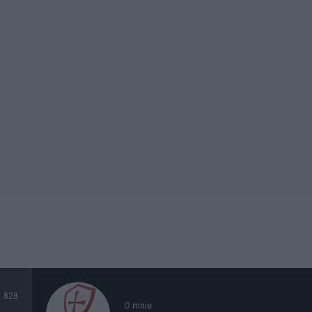
828
O mnie