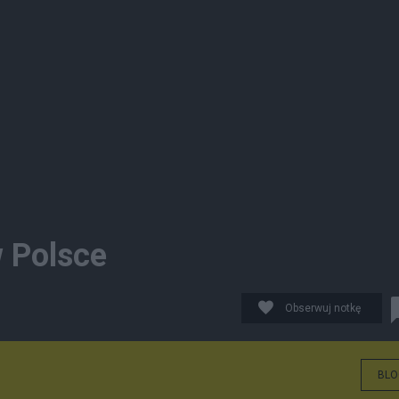
w Polsce
Obserwuj notkę
BLO