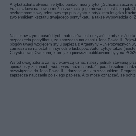
Artykuł Zdorta otwiera nie tylko bardzo mocny tytuł („Schizma zacznie 
Franciszkowi na pewno można zarzucić: jego mowa nie jest taka jak 
bezkompromisowy tekst swojego publicysty z artykułem księdza Kazim
zwolennikiem kształtu trwającego pontyfikatu, a także wypowiedzią o. Z
Najciekawszym spośród tych materiałów jest oczywiście artykuł Zdorta
rozpoczęcia pontyfikatu, że zaprzecza nauczaniu Jana Pawła II. Pojawi
blogów uwagi względem stylu papieża z Argentyny – „nierozważnych wyp
zamieszanie na ostatnim synodzie biskupów. Autor cytuje także (niest
Chrystusowej Owczarni, które jako pierwsze publikowane były na PCh
Wśród uwag Zdorta za najciekawszą uznać należy jednak stawianą przez
upierał przy zmianach,
ruch oporu
może narastać i paradoksalnie bardz
przywiązanie do Jana Pawła II – darzone wielkim szacunkiem. Program
zaprzecza nauczaniu polskiego papieża. A to może oznaczać, że schiz