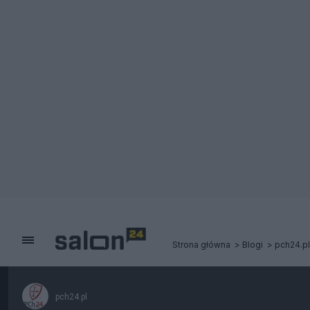
Strona główna
Blogi
pch24.pl
pch24.pl