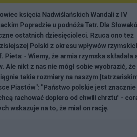
iec księcia Nadwiślańskich Wandali z IV
kim Popradzie u podnóża Tatr. Dla Słowak
czne ostatnich dziesięcioleci. Rzuca ono też
isiejszej Polski z okresu wpływów rzymskich
f. Pieta: - Wiemy, że armia rzymska składała 
 Ale nikt z nas nie mógł sobie wyobrazić, że
siągnie takie rozmiary na naszym [tatrzańskim
lsce Piastów": "Państwo polskie jest znacznie
 chcą rachować dopiero od chwili chrztu" - cor
ch wskazuje na to, że miał on rację.