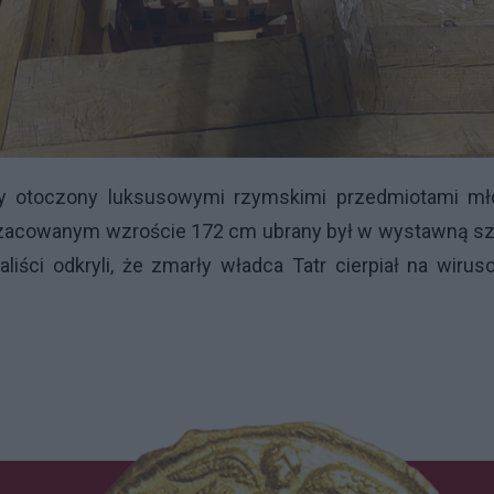
 otoczony luksusowymi rzymskimi przedmiotami mł
 szacowanym wzroście 172 cm ubrany był w wystawną sz
iści odkryli, że zmarły władca Tatr cierpiał na wiru