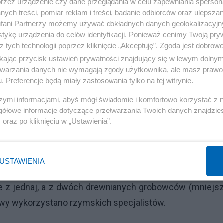
przez urządzenie czy dane przeglądania w celu zapewniania sperson
zili jednak, że owa tajemnicza konstrukcja to świet
ych treści, pomiar reklam i treści, badanie odbiorców oraz ulepszan
d 16 stuleci. Jego archeologiczne datowanie na lata 
fani Partnerzy możemy używać dokładnych danych geolokalizacyjn
tykę urządzenia do celów identyfikacji. Ponieważ cenimy Twoją pry
laboratorium Uniwersytetu w Kilonii w Niemczech - zup
z tych technologii poprzez kliknięcie „Akceptuję”. Zgoda jest dobro
ydowano się utworzyć międzynarodowy zespół badawczy
ikając przycisk ustawień prywatności znajdujący się w lewym dolny
y zaangażowanych było 20 naukowców z siedmiu kra
etwarzania danych nie wymagają zgody użytkownika, ale masz prawo 
. Preferencje będą miały zastosowania tylko na tej witrynie.
nich zabrakło).
szymi informacjami, abyś mógł świadomie i komfortowo korzystać z
ania drewna, które potwierdziły, że odkryty w Popra
gółowe informacje dotyczące przetwarzania Twoich danych znajdzi
s
oraz po kliknięciu w „Ustawienia”.
IV wieku, stało się jasne, że
jest to odkrycie o ran
ryczne dla historii Europy Środkowej zostało późn
skiego faraona Tutanchamona dla zrozumienia histo
USTAWIENIA
kolejne niezwykłe odkrycia w Popradzie - wykazały one
e z jednaj, a z dwóch drewnianych grobowców (mniejsz
owy wykorzystano rzymskich specjalistów.