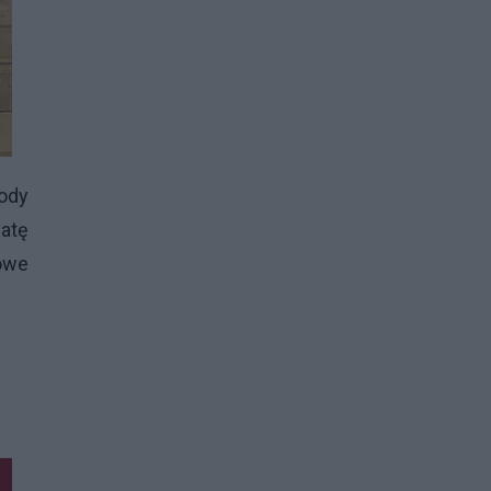
ody
atę
sowe