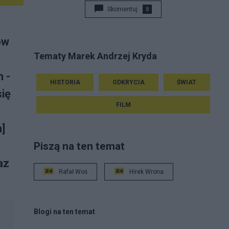
Skomentuj
8
ów
Tematy Marek Andrzej Kryda
 -
HISTORIA
ODKRYCIA
ŚWIAT
się
FILM
]
Piszą na ten temat
az
Rafał Woś
Hirek Wrona
Blogi na ten temat