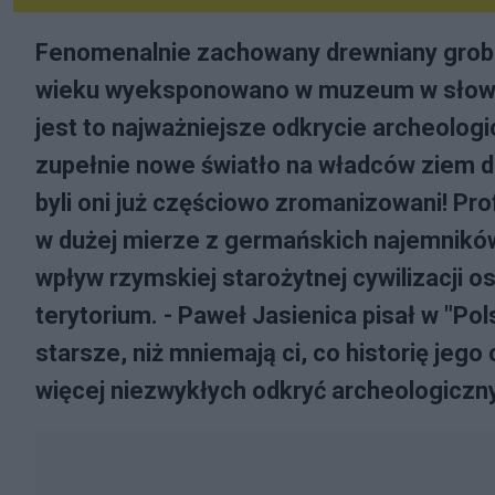
Fenomenalnie zachowany drewniany grobow
wieku wyeksponowano w muzeum w słowac
jest to najważniejsze odkrycie archeologi
zupełnie nowe światło na władców ziem dz
byli oni już częściowo zromanizowani! Pro
w dużej mierze z germańskich najemników.
wpływ rzymskiej starożytnej cywilizacji o
terytorium. - Paweł Jasienica pisał w "Po
starsze, niż mniemają ci, co historię jego
więcej niezwykłych odkryć archeologiczny