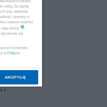
alizowanych reklam,
nie
ie usług. Za zgodą
370-
ych oraz aktywnie
watność, prosimy o
ełna
wolna i zawsze możesz
. W
m rogu strony
.
jów
sprzeciwić się
 naszych serwisów
dzie
esz w
Polityce
dze
iej
rii
AKCEPTUJĘ
, że
y z