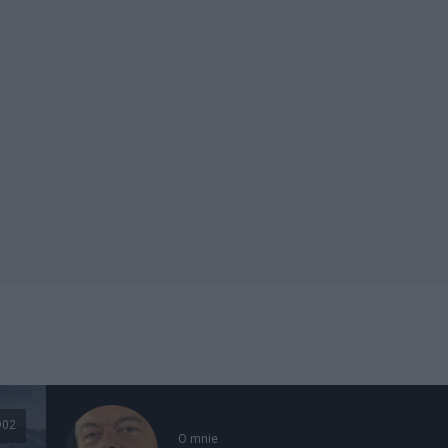
902
O mnie