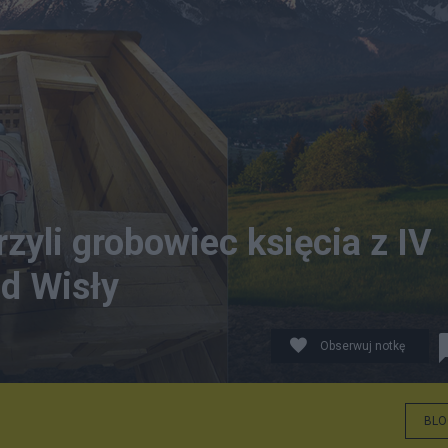
yli grobowiec księcia z IV
ad Wisły
Obserwuj notkę
. Muzeum Podtatrzańskie w Popradzie
BLO