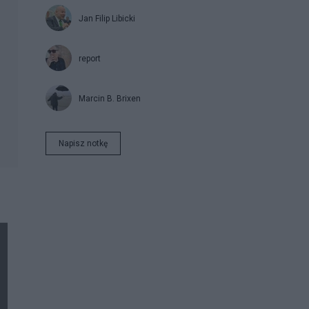
Jan Filip Libicki
report
Marcin B. Brixen
Napisz notkę