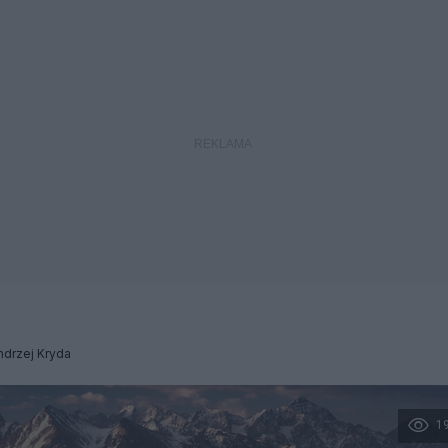
ndrzej Kryda
1