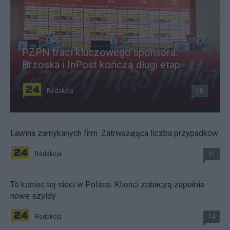
PZPN traci kluczowego sponsora.
Brzoska i InPost kończą długi etap
Redakcja
18
Lawina zamykanych firm. Zatrważająca liczba przypadków
Redakcja
31
To koniec tej sieci w Polsce. Klienci zobaczą zupełnie
nowe szyldy
Redakcja
14