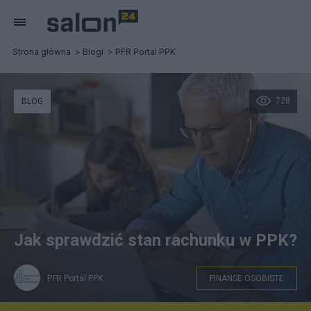
Strona główna
Blogi
PFR Portal PPK
728
BLOG
Jak sprawdzić stan rachunku w PPK?
PFR Portal PPK
FINANSE OSOBISTE
Uczestnik PPK może sprawdzić online stan swoich