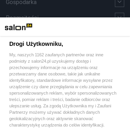
Gospodarka
Rozmaitości
Technologie
Drogi Użytkowniku,
Sport
My, naszych 1162 zaufanych partnerów oraz inne
podmioty z salon24.pl uzyskujemy dostęp i
Społeczeństwo
przechowujemy informacje na urządzeniu oraz
przetwarzamy dane osobowe, takie jak unikalne
Kultura
identyfikatory, standardowe informacje wysyłane przez
urządzenie czy dane przeglądania w celu zapewniania
spersonalizowanych reklam, wybór spersonalizowanych
treści, pomiar reklam i treści, badanie odbiorców oraz
ulepszanie usług. Za zgodą Użytkownika my i Zaufani
X
Facebook
Instagram
Youtube
Partnerzy możemy używać dokładnych danych
geolokalizacyjnych oraz aktywnie skanować
charakterystykę urządzenia do celów identyfikacji.