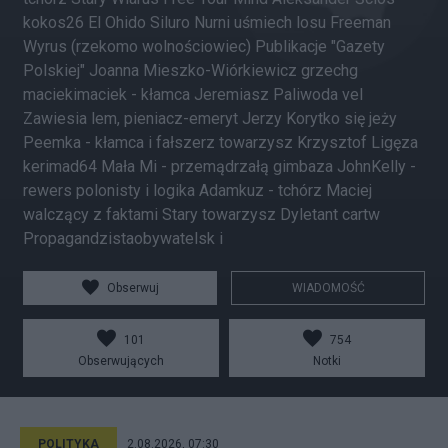
kokos26 El Ohido Siluro Nurni uśmiech losu Freeman
Wyrus (rzekomo wolnościowiec) Publikacje "Gazety
Polskiej" Joanna Mieszko-Wiórkiewicz grzechg
maciekimaciek - kłamca Jeremiasz Paliwoda vel
Zawiesia lem, pieniacz-emeryt Jerzy Korytko się jeży
Peemka - kłamca i fałszerz towarzysz Krzysztof Ligęza
kerimad64 Mała Mi - przemądrzałą gimbaza JohnKelly -
rewers polonisty i logika Adamkuz - tchórz Maciej
walczący z faktami Stary towarzysz Dyletant cartw
Propagandzistaobywatelsk i
Obserwuj
WIADOMOŚĆ
101
754
Obserwujących
Notki
POLITYKA
2.08.2026, 07:30