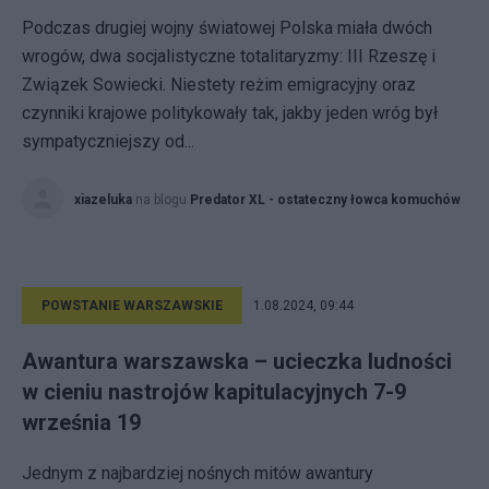
Podczas drugiej wojny światowej Polska miała dwóch
wrogów, dwa socjalistyczne totalitaryzmy: III Rzeszę i
Związek Sowiecki. Niestety reżim emigracyjny oraz
czynniki krajowe politykowały tak, jakby jeden wróg był
sympatyczniejszy od...
xiazeluka
na blogu
Predator XL - ostateczny łowca komuchów
POWSTANIE WARSZAWSKIE
1.08.2024, 09:44
Awantura warszawska – ucieczka ludności
w cieniu nastrojów kapitulacyjnych 7-9
września 19
Jednym z najbardziej nośnych mitów awantury