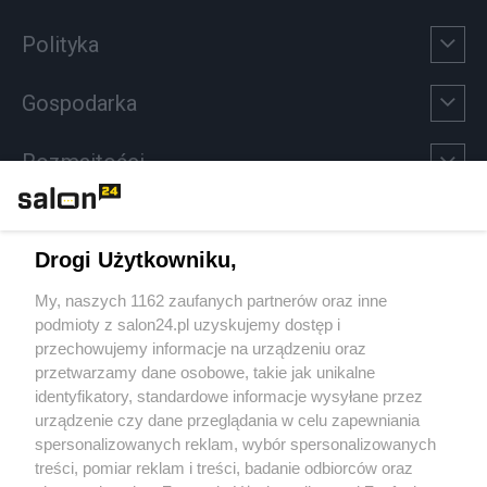
Polityka
Gospodarka
Rozmaitości
Technologie
Drogi Użytkowniku,
Sport
My, naszych 1162 zaufanych partnerów oraz inne
podmioty z salon24.pl uzyskujemy dostęp i
Społeczeństwo
przechowujemy informacje na urządzeniu oraz
przetwarzamy dane osobowe, takie jak unikalne
Kultura
identyfikatory, standardowe informacje wysyłane przez
urządzenie czy dane przeglądania w celu zapewniania
spersonalizowanych reklam, wybór spersonalizowanych
treści, pomiar reklam i treści, badanie odbiorców oraz