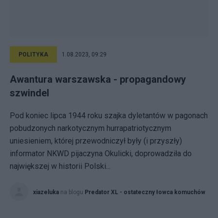
POLITYKA
1.08.2023, 09:29
Awantura warszawska - propagandowy
szwindel
Pod koniec lipca 1944 roku szajka dyletantów w pagonach
pobudzonych narkotycznym hurrapatriotycznym
uniesieniem, której przewodniczył były (i przyszły)
informator NKWD pijaczyna Okulicki, doprowadziła do
największej w historii Polski...
xiazeluka
na blogu
Predator XL - ostateczny łowca komuchów