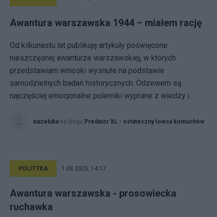
Awantura warszawska 1944 – miałem rację
Od kilkunastu lat publikuję artykuły poświęcone
nieszczęsnej awanturze warszawskiej, w których
przedstawiam wnioski wysnute na podstawie
samodzielnych badań historycznych. Odzewem są
najczęściej emocjonalne polemiki wyprane z wiedzy i...
xiazeluka
na blogu
Predator XL - ostateczny łowca komuchów
POLITYKA
1.08.2025, 14:17
Awantura warszawska - prosowiecka
ruchawka