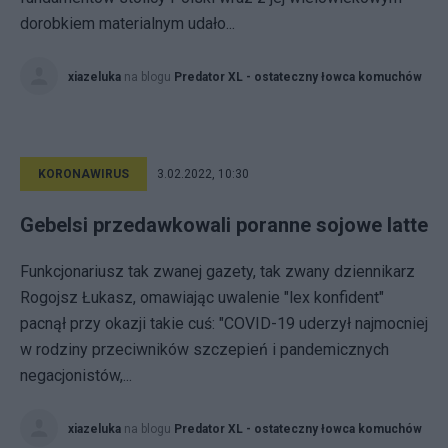
dorobkiem materialnym udało...
xiazeluka
na blogu
Predator XL - ostateczny łowca komuchów
KORONAWIRUS
3.02.2022, 10:30
Gebelsi przedawkowali poranne sojowe latte
Funkcjonariusz tak zwanej gazety, tak zwany dziennikarz
Rogojsz Łukasz, omawiając uwalenie "lex konfident"
pacnął przy okazji takie cuś: "COVID-19 uderzył najmocniej
w rodziny przeciwników szczepień i pandemicznych
negacjonistów,...
xiazeluka
na blogu
Predator XL - ostateczny łowca komuchów