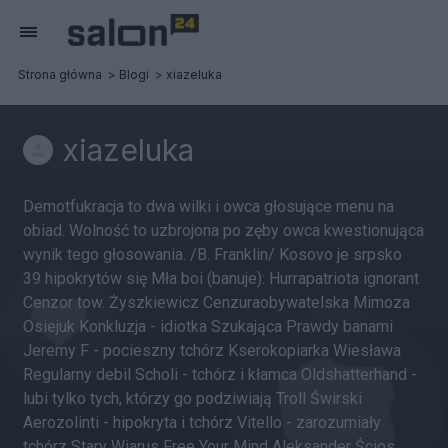
Strona główna
Blogi
xiazeluka
xiazeluka
Demotfukracja to dwa wilki i owca głosujące menu na
obiad. Wolność to uzbrojona po zęby owca kwestionująca
wynik tego głosowania. /B. Franklin/ Kosovo je srpsko
39 hipokrytów się Mła boi (banuje): Hurrapatriota ignorant
Cenzor tow. Żyszkiewicz Cenzuraobywatelska Mimoza
Osiejuk Konkluzja - idiotka Szukająca Prawdy banami
Jeremy F - pocieszny tchórz Kserokopiarka Wiesława
Regularny debil Scholi - tchórz i kłamca Oldshatterhand -
lubi tylko tych, którzy go podziwiają Troll Świrski
Aerozolinti - hipokryta i tchórz Vitello - zarozumiały
tchórz Stary Wiarus Free Your Mind Aleksander Ścios