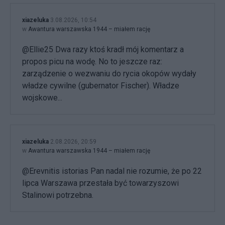
xiazeluka
3.08.2026, 10:54
w
Awantura warszawska 1944 – miałem rację
@Ellie25 Dwa razy ktoś kradł mój komentarz a
propos picu na wodę. No to jeszcze raz:
zarządzenie o wezwaniu do rycia okopów wydały
władze cywilne (gubernator Fischer). Władze
wojskowe...
xiazeluka
2.08.2026, 20:59
w
Awantura warszawska 1944 – miałem rację
@Erevnitis istorias Pan nadal nie rozumie, że po 22
lipca Warszawa przestała być towarzyszowi
Stalinowi potrzebna.