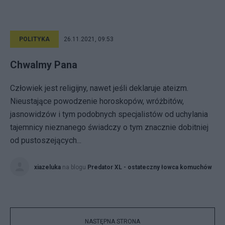
POLITYKA
26.11.2021, 09:53
Chwalmy Pana
Człowiek jest religijny, nawet jeśli deklaruje ateizm.
Nieustające powodzenie horoskopów, wróżbitów,
jasnowidzów i tym podobnych specjalistów od uchylania
tajemnicy nieznanego świadczy o tym znacznie dobitniej
od pustoszejących...
xiazeluka
na blogu
Predator XL - ostateczny łowca komuchów
NASTĘPNA STRONA