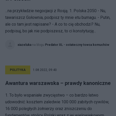
...na przykładzie negocjacji z Rosją. 1. Polska 2050 - Nu,
tawariszcz Gołownia, podpisz ty mnie etu bumagu. - Putin,
ale co tam jest napisane? - A co to cię obchodzi? Nu,
podpisuj, bo jak nie podpiszesz, to ci konstytucję...
xiazeluka
na blogu
Predator XL - ostateczny łowca komuchów
POLITYKA
1.08.2022, 09:40
Awantura warszawska – prawdy kanoniczne
1. To było wspaniałe zwycięstwo – co bardzo łatwo
udowodnić: kosztem zaledwie 100 000 zabitych cywilów,
16 000 poległych żołnierzy oraz zniszczeniu do
fundamentów stolicy Polski wraz z jej wielowiekowym