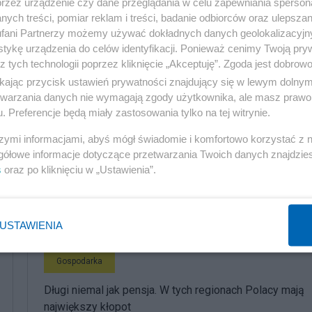
czy Bing. Ale produkt nie jest jeszcze w pełni
przez urządzenie czy dane przeglądania w celu zapewniania sperson
ych treści, pomiar reklam i treści, badanie odbiorców oraz ulepszan
o dokończyć. Wyszukiwarka na razie zarabia zbyt mało, 
fani Partnerzy możemy używać dokładnych danych geolokalizacyjn
tykę urządzenia do celów identyfikacji. Ponieważ cenimy Twoją pry
z tych technologii poprzez kliknięcie „Akceptuję”. Zgoda jest dobro
ety codziennej? Niestety, tego jeszcze nie wiem...
ikając przycisk ustawień prywatności znajdujący się w lewym dolny
etwarzania danych nie wymagają zgody użytkownika, ale masz prawo 
. Preferencje będą miały zastosowania tylko na tej witrynie.
szymi informacjami, abyś mógł świadomie i komfortowo korzystać z
gółowe informacje dotyczące przetwarzania Twoich danych znajdzi
s
oraz po kliknięciu w „Ustawienia”.
komentuj
6
Obserwuj notkę
USTAWIENIA
Gospodarka
Długi niemal jak pensja. W tych regionach Polacy mają
największy kłopot