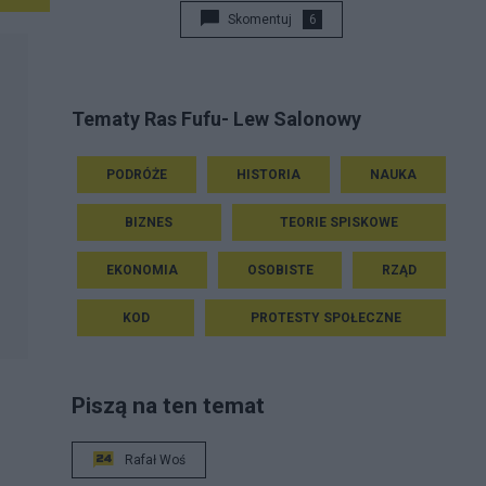
Skomentuj
6
Tematy Ras Fufu- Lew Salonowy
PODRÓŻE
HISTORIA
NAUKA
BIZNES
TEORIE SPISKOWE
EKONOMIA
OSOBISTE
RZĄD
KOD
PROTESTY SPOŁECZNE
Piszą na ten temat
Rafał Woś