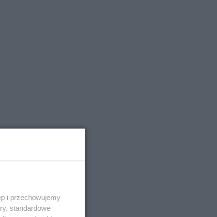
ąć
ęp i przechowujemy
ory, standardowe