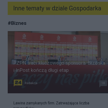
Inne tematy w dziale
Gospodarka
#
Biznes
PZPN traci kluczowego sponsora. Brzoska
i InPost kończą długi etap
Redakcja
18
Lawina zamykanych firm. Zatrważająca liczba