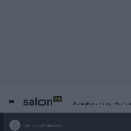
Strona główna
Blogi
Ras Fuf
Ras Fufu- Lew Salonowy