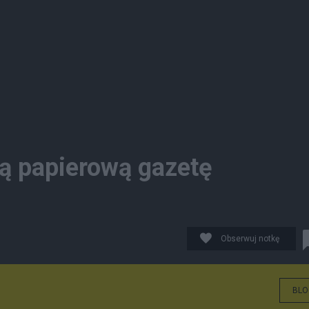
ną papierową gazetę
Obserwuj notkę
BLO