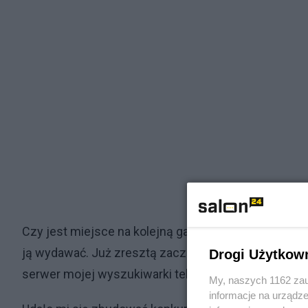
Czy jest miejsce na kolejną gazetę codzienną w Po
ją wydawać. Już zresztą zacząłem- w bardzo małej s
Drogi Użytkow
serwer mojej wyszukiwarki tekstów.
My, naszych 1162 zau
informacje na urządze