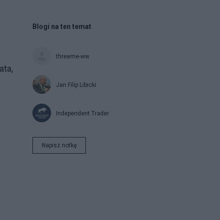
Blogi na ten temat
threeme-ww
ata,
Jan Filip Libicki
Independent Trader
Napisz notkę