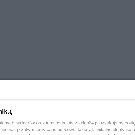
lsce? Nie wiem. Mam wrażenie że trzeba po prostu zacz
kali, z takim efektem że od nadmiaru czytelników padł
niku,
fanych partnerów oraz inne podmioty z salon24.pl uzyskujemy dost
niu oraz przetwarzamy dane osobowe, takie jak unikalne identyfikat