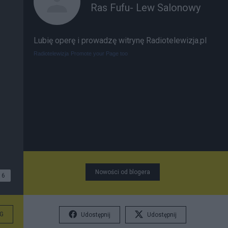
Ras Fufu- Lew Salonowy
Lubię operę i prowadzę witrynę Radiotelewizja.pl
Radiotelewizja
Promote your Page too
Nowości od blogera
6
G
Udostępnij
Udostępnij