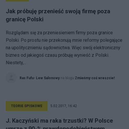
Jak próbuję przenieść swoją firmę poza
granicę Polski
Rozglądam się za przeniesieniem firmy poza granice
Polski. Po prostu nie przekonują mnie reformy polegające
na upolitycznieniu sądownictwa. Więc swój elektroniczny
biznes od jakiegoś czasu próbuję wynieść z Polski.
Niestety,...
Ras Fufu- Lew Salonowy
na blogu
Zmieńmy coś wreszcie!
TEORIE SPISKOWE
5.02.2017, 16:42
J. Kaczyński ma raka trzustki? W Polsce
umrze z 90-% prawdopodobieństwem.