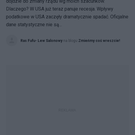
dojdzie do zmiany rządu wg moich szacunków.
Dlaczego? W USA już teraz panuje recesja. Wpływy
podatkowe w USA zaczęły dramatycznie spadać. Oficjalne
dane statystyczne nie są...
Ras Fufu- Lew Salonowy
na blogu
Zmieńmy coś wreszcie!