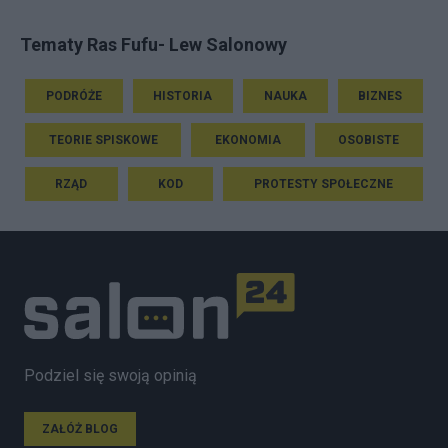
Tematy Ras Fufu- Lew Salonowy
PODRÓŻE
HISTORIA
NAUKA
BIZNES
TEORIE SPISKOWE
EKONOMIA
OSOBISTE
RZĄD
KOD
PROTESTY SPOŁECZNE
Podziel się swoją opinią
ZAŁÓŻ BLOG