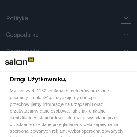
Polityka
Gospodarka
Rozmaitości
Technologie
Drogi Użytkowniku,
Sport
My, naszych 1162 zaufanych partnerów oraz inne
podmioty z salon24.pl uzyskujemy dostęp i
Społeczeństwo
przechowujemy informacje na urządzeniu oraz
przetwarzamy dane osobowe, takie jak unikalne
Kultura
identyfikatory, standardowe informacje wysyłane przez
urządzenie czy dane przeglądania w celu zapewniania
spersonalizowanych reklam, wybór spersonalizowanych