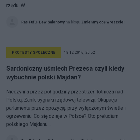
rzędu. W...
Ras Fufu- Lew Salonowy
na blogu
Zmieńmy coś wreszcie!
PROTESTY SPOŁECZNE
18.12.2016, 20:52
Sardoniczny uśmiech Prezesa czyli kiedy
wybuchnie polski Majdan?
Nieczynna przez pół godziny przestrzeń lotnicza nad
Polską. Zanik sygnału rządowej telewizji. Okupacja
parlamentu przez opozycję, przy wyłączonym świetle i
ogrzewaniu. Co się dzieje w Polsce? Oto preludium
polskiego Majdanu....