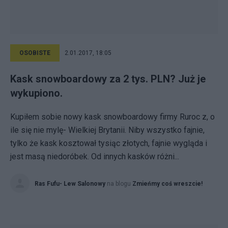
OSOBISTE
2.01.2017, 18:05
Kask snowboardowy za 2 tys. PLN? Już je
wykupiono.
Kupiłem sobie nowy kask snowboardowy firmy Ruroc z, o
ile się nie mylę- Wielkiej Brytanii. Niby wszystko fajnie,
tylko że kask kosztował tysiąc złotych, fajnie wygląda i
jest masą niedoróbek. Od innych kasków różni...
Ras Fufu- Lew Salonowy
na blogu
Zmieńmy coś wreszcie!