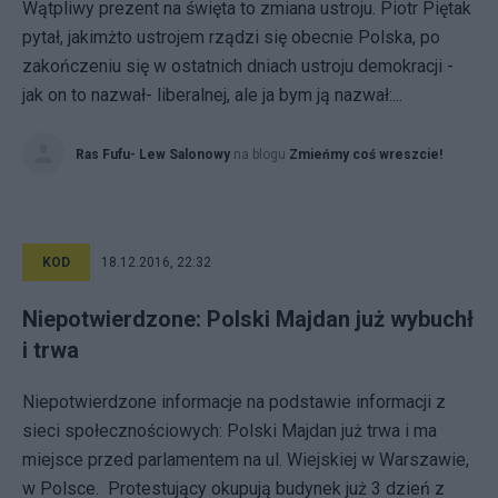
Wątpliwy prezent na święta to zmiana ustroju. Piotr Piętak
pytał, jakimżto ustrojem rządzi się obecnie Polska, po
zakończeniu się w ostatnich dniach ustroju demokracji -
jak on to nazwał- liberalnej, ale ja bym ją nazwał:...
Ras Fufu- Lew Salonowy
na blogu
Zmieńmy coś wreszcie!
KOD
18.12.2016, 22:32
Niepotwierdzone: Polski Majdan już wybuchł
i trwa
Niepotwierdzone informacje na podstawie informacji z
sieci społecznościowych: Polski Majdan już trwa i ma
miejsce przed parlamentem na ul. Wiejskiej w Warszawie,
w Polsce. Protestujący okupują budynek już 3 dzień z