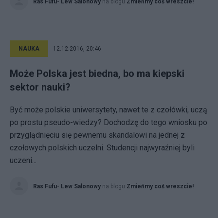
Ras Fufu- Lew Salonowy
na blogu
Zmieńmy coś wreszcie!
NAUKA
12.12.2016, 20:46
Może Polska jest biedna, bo ma kiepski
sektor nauki?
Być może polskie uniwersytety, nawet te z czołówki, uczą
po prostu pseudo-wiedzy? Dochodzę do tego wniosku po
przyglądnięciu się pewnemu skandalowi na jednej z
czołowych polskich uczelni. Studencji najwyraźniej byli
uczeni...
Ras Fufu- Lew Salonowy
na blogu
Zmieńmy coś wreszcie!