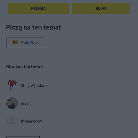
RELIGIA
BLOGI
Piszą na ten temat
Rafał Woś
Blogi na ten temat
Stary Wyjadacz
report
threeme-ww