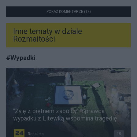
POKAŻ KOMENTARZE (17)
Inne tematy w dziale
Rozmaitości
#
Wypadki
"Żyję z piętnem zabójcy". Sprawca
wypadku z Litewką wspomina tragedię
Redakcja
15