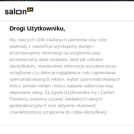
Rozmaitości
Technologie
Drogi Użytkowniku,
Sport
My, naszych 1160 zaufanych partnerów oraz inne
podmioty z salon24.pl uzyskujemy dostęp i
Społeczeństwo
przechowujemy informacje na urządzeniu oraz
przetwarzamy dane osobowe, takie jak unikalne
Kultura
identyfikatory, standardowe informacje wysyłane przez
urządzenie czy dane przeglądania w celu zapewniania
spersonalizowanych reklam, wybór spersonalizowanych
treści, pomiar reklam i treści, badanie odbiorców oraz
ulepszanie usług. Za zgodą Użytkownika my i Zaufani
X
Facebook
Instagram
Youtube
Partnerzy możemy używać dokładnych danych
geolokalizacyjnych oraz aktywnie skanować
charakterystykę urządzenia do celów identyfikacji.
Web Content Media sp. z o. o. © 2022
Ponieważ cenimy Twoją prywatność, prosimy o zgodę na
korzystanie z tych technologii poprzez kliknięcie
„Akceptuję”. Zgoda jest dobrowolna i zawsze możesz ją
Pomoc
O nas
Praca
Reklama
Kontakt