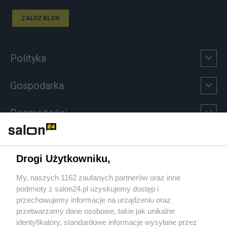
ZAŁÓŻ BLOG
Polityka
Gospodarka
Rozmaitości
Technologie
Drogi Użytkowniku,
Sport
My, naszych 1162 zaufanych partnerów oraz inne
podmioty z salon24.pl uzyskujemy dostęp i
Społeczeństwo
przechowujemy informacje na urządzeniu oraz
przetwarzamy dane osobowe, takie jak unikalne
Kultura
identyfikatory, standardowe informacje wysyłane przez