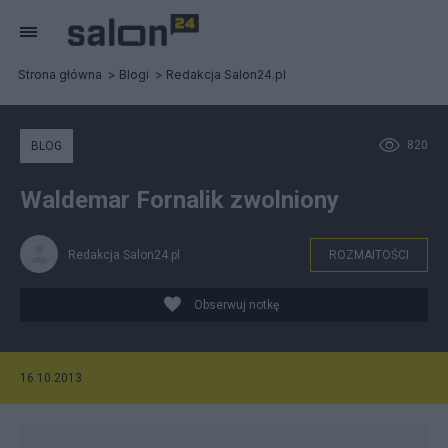
Strona główna
Blogi
Redakcja Salon24.pl
820
BLOG
Waldemar Fornalik zwolniony
Redakcja Salon24.pl
ROZMAITOŚCI
Obserwuj notkę
16.10.2013