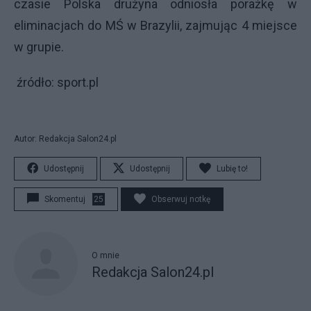
czasie Polska drużyna odniosła porażkę w
eliminacjach do MŚ w Brazylii, zajmując 4 miejsce
w grupie.
źródło: sport.pl
Autor: Redakcja Salon24.pl
Udostępnij
Udostępnij
Lubię to!
Skomentuj
25
Obserwuj notkę
O mnie
Redakcja Salon24.pl