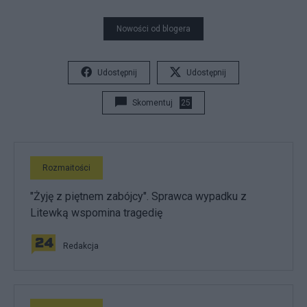
Nowości od blogera
Udostępnij
Udostępnij
Skomentuj
25
Rozmaitości
"Żyję z piętnem zabójcy". Sprawca wypadku z
Litewką wspomina tragedię
Redakcja