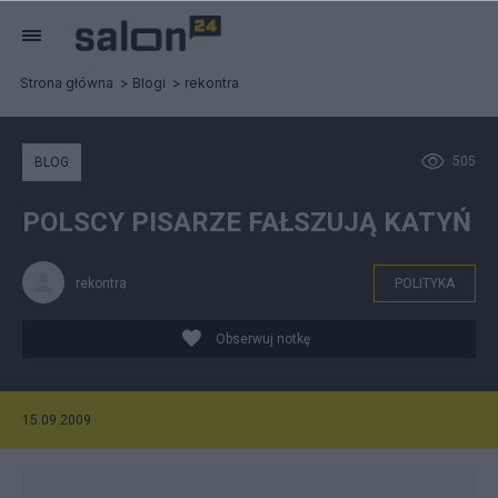
Strona główna
Blogi
rekontra
505
BLOG
POLSCY PISARZE FAŁSZUJĄ KATYŃ
rekontra
POLITYKA
Obserwuj notkę
15.09.2009