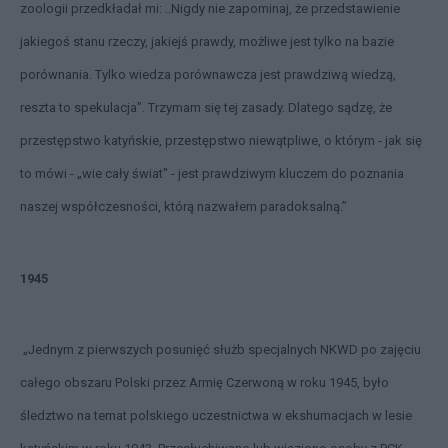
zoologii przedkładał mi: ..Nigdy nie zapominaj, że przedstawienie
jakiegoś stanu rzeczy, jakiejś prawdy, możliwe jest tylko na bazie
porównania. Tylko wiedza porównawcza jest prawdziwą wiedzą,
reszta to spekulacja". Trzymam się tej zasady. Dlatego sądzę, że
przestępstwo katyńskie, przestępstwo niewątpliwe, o którym - jak się
to mówi - „wie cały świat" - jest prawdziwym kluczem do poznania
naszej współczesności, którą nazwałem paradoksalną.”
1945
„Jednym z pierwszych posunięć służb specjalnych NKWD po zajęciu
całego obszaru Polski przez Armię Czerwoną w roku 1945, było
śledztwo na temat polskiego uczestnictwa w ekshumacjach w lesie