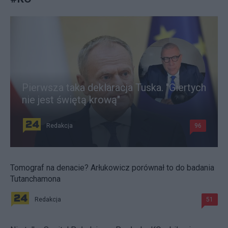
Pierwsza taka deklaracja Tuska. "Giertych
nie jest świętą krową"
Redakcja
96
Tomograf na denacie? Arłukowicz porównał to do badania
Tutanchamona
Redakcja
51