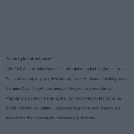
To nie było ludobójstwo?
„Nie. To była zbrodnia wojenna. Ludobójstwo to jest zagłada narodu.
W historii do tej pory były dwa ludobójstwa: Holokaust i wielki głód na
Ukrainie. Katyń to było coś innego. Polscy oficerowie odmówili
współpracy z komunistami i zostali zamordowani. Ci, którzy na nią
poszli, przeżyli, jak Berling. Poza tym przyjęcie takiego stanowiska
miałoby bardzo poważne konsekwencje polityczne.”