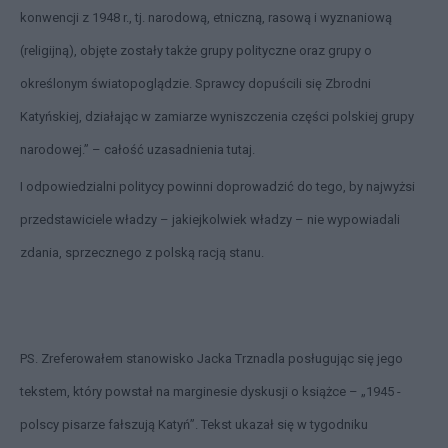
konwencji z 1948 r., tj. narodową, etniczną, rasową i wyznaniową
(religijną), objęte zostały także grupy polityczne oraz grupy o
określonym światopoglądzie. Sprawcy dopuścili się Zbrodni
Katyńskiej, działając w zamiarze wyniszczenia części polskiej grupy
narodowej.” – całość uzasadnienia
tutaj
.
I odpowiedzialni politycy powinni doprowadzić do tego, by najwyżsi
przedstawiciele władzy – jakiejkolwiek władzy – nie wypowiadali
zdania, sprzecznego z polską racją stanu.
PS. Zreferowałem stanowisko Jacka Trznadla posługując się jego
tekstem, który powstał na marginesie dyskusji o książce – „1945 -
polscy pisarze fałszują Katyń”. Tekst ukazał się w tygodniku