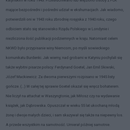
katyńskim w roku 1943. Przesłuchiwano lub więziono osoby z PCK
mające bezpośredni i pośredni udział w ekshumacjach. Jak wiadomo,
potwierdzili oni w 1943 roku zbrodnię rosyjska z 1940 roku, czego
odbiciem stało się stanowisko Rządu Polskiego w Londynie i
niezliczona ilość publikacji podziemnych w kraju. Natomiast celem
NKWD było przypisanie winy Niemcom, po myśli sowieckiego
komunikatu Burdenki. Jak wiemy, nad grobami w Katyniu pochylali się
także wybitni pisarze polscy: Ferdynand Goetel, Jan Emil Skiwski,
Józef Mackiewicz. Za dwoma pierwszymi rozpisano w 1945 listy
gończe. (…) W całej tej sprawie Goetel okazał się wręcz bohaterem.
Nie liczył na attachat w Waszyngtonie, jak Miłosz czy na wydawanie
książek, jak Dąbrowska. Opusz­czał w wieku 55 lat ukochaną młodą
żonę i dwoje małych dzieci, i sam skazy­wał się także na niepewny los.
A przede wszystkim na samotność. Umierał później samotnie.