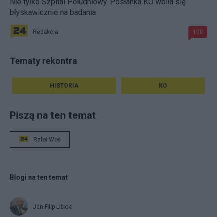
Nie tylko Szpital Południowy. Posłanka KO wbiła się
błyskawicznie na badania
Redakcja
100
Tematy rekontra
HISTORIA
KO
Piszą na ten temat
Rafał Woś
Blogi na ten temat
Jan Filip Libicki