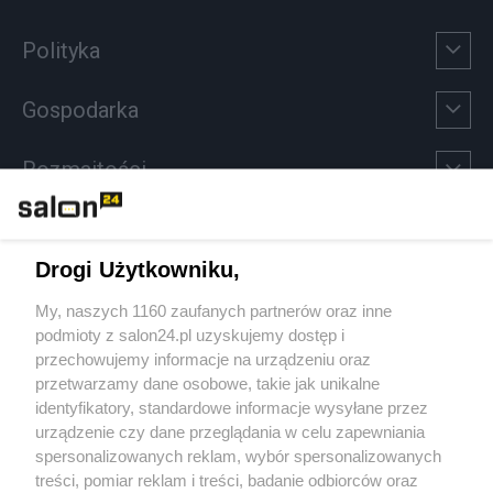
Polityka
Gospodarka
Rozmaitości
Technologie
Drogi Użytkowniku,
Sport
My, naszych 1160 zaufanych partnerów oraz inne
podmioty z salon24.pl uzyskujemy dostęp i
Społeczeństwo
przechowujemy informacje na urządzeniu oraz
przetwarzamy dane osobowe, takie jak unikalne
Kultura
identyfikatory, standardowe informacje wysyłane przez
urządzenie czy dane przeglądania w celu zapewniania
spersonalizowanych reklam, wybór spersonalizowanych
treści, pomiar reklam i treści, badanie odbiorców oraz