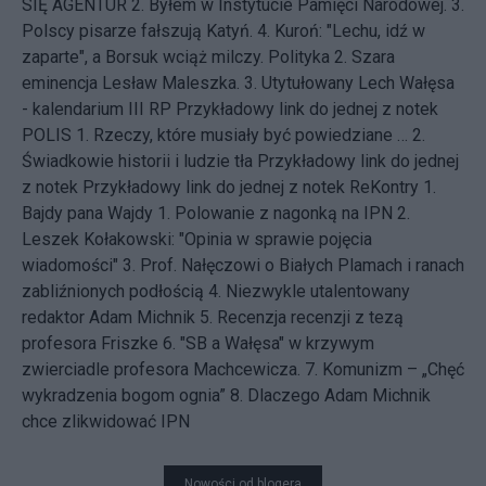
SIĘ AGENTUR
2. Byłem w Instytucie Pamięci Narodowej.
3.
Polscy pisarze fałszują Katyń.
4. Kuroń: "Lechu, idź w
zaparte", a Borsuk wciąż milczy.
Polityka
2. Szara
eminencja Lesław Maleszka.
3. Utytułowany Lech Wałęsa
- kalendarium III RP
Przykładowy link do jednej z notek
POLIS
1. Rzeczy, które musiały być powiedziane …
2.
Świadkowie historii i ludzie tła
Przykładowy link do jednej
z notek
Przykładowy link do jednej z notek
ReKontry
1.
Bajdy pana Wajdy
1. Polowanie z nagonką na IPN
2.
Leszek Kołakowski: "Opinia w sprawie pojęcia
wiadomości"
3. Prof. Nałęczowi o Białych Plamach i ranach
zabliźnionych podłością
4. Niezwykle utalentowany
redaktor Adam Michnik
5. Recenzja recenzji z tezą
profesora Friszke
6. "SB a Wałęsa" w krzywym
zwierciadle profesora Machcewicza.
7. Komunizm – „Chęć
wykradzenia bogom ognia”
8. Dlaczego Adam Michnik
chce zlikwidować IPN
Nowości od blogera