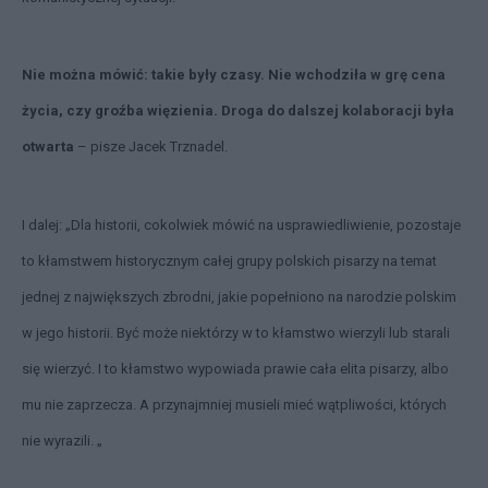
Nie można mówić: takie były czasy. Nie wchodziła w grę cena
życia, czy groźba więzienia. Droga do dalszej kolaboracji była
otwarta
– pisze Jacek Trznadel.
I dalej: „Dla historii, cokolwiek mówić na usprawiedliwienie, pozostaje
to kłam­stwem historycznym całej grupy polskich pisarzy na temat
jednej z najwięk­szych zbrodni, jakie popełniono na narodzie polskim
w jego historii. Być może niektórzy w to kłamstwo wierzyli lub starali
się wierzyć. I to kłamstwo wypowiada prawie cała elita pisarzy, albo
mu nie za­przecza. A przynajmniej musieli mieć wątpliwości, których
nie wyrazili. „