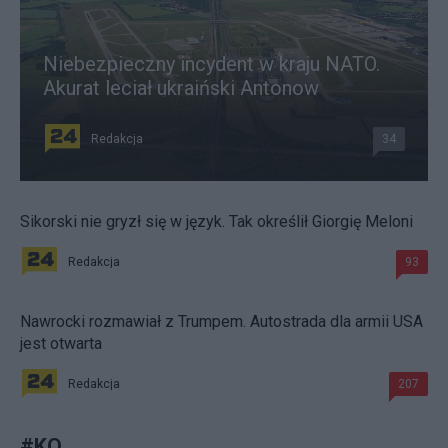
Niebezpieczny incydent w kraju NATO.
Akurat leciał ukraiński Antonow
Redakcja
34
Sikorski nie gryzł się w język. Tak określił Giorgię Meloni
Redakcja
93
Nawrocki rozmawiał z Trumpem. Autostrada dla armii USA
jest otwarta
Redakcja
207
#
KO