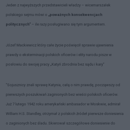
Jeden z najwyższych przedstawicieli władzy – wicemarszałek
polskiego sejmu mówi o
„poważnych konsekwencjach
politycznych”
– ile razy posługiwano się tym argumentem.
Józef Mackiewicz który całe życie poświęcił sprawie ujawnienia
prawdy o eksterminacji polskich oficerów i elity narodu pisze w
posłowiu do swojej pracy „Katyń zbrodnia bez sądu i kary”
"Sojusznicy znali sprawę Katynia, całą o nim prawdę, począwszy od
pierwszych poszukiwań zaginionych bez wieści polskich oficerów.
Już 7 lutego 1942 roku amerykański ambasador w Moskwie, admirał
William H.S. Standley, otrzymał z polskich źródeł pierwsze doniesienia
o zaginionych bez śladu. Skierował szczegółowe doniesienie do