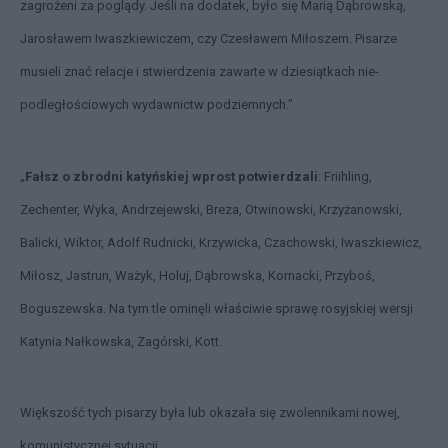
zagrożeni za poglądy. Jeśli na dodatek, było się Marią Dąbrowską,
Jarosławem Iwaszkiewiczem, czy Czesławem Miłoszem. Pisarze
musieli znać relacje i stwierdzenia zawarte w dziesiątkach nie­
podległościowych wydawnictw podziemnych.”
„
Fałsz o zbrodni katyńskiej wprost potwierdzali
: Friihling,
Zechenter, Wyka, Andrzejewski, Breza, Otwinowski, Krzyżanowski,
Balicki, Wiktor, Adolf Rudnicki, Krzywicka, Czachowski, Iwaszkiewicz,
Miłosz, Jastrun, Ważyk, Holuj, Dąbrowska, Kornacki, Przyboś,
Boguszewska. Na tym tle ominęli właściwie sprawę rosyjskiej wersji
Katynia Nałkowska, Zagórski, Kott.
Większość tych pi­sarzy była lub okazała się zwolennikami nowej,
komunistycznej sytuacji.