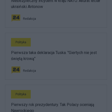
Niebezpieczny incydent w kraju NATO. Akurat leciał
ukraiński Antonow
Redakcja
Polityka
Pierwsza taka deklaracja Tuska. "Giertych nie jest
świętą krową"
Redakcja
Polityka
Pierwszy rok prezydentury. Tak Polacy oceniają
Nawrockiego