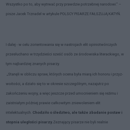
Wszystko po to, aby wytrwać przy prawdzie potrzebnej na­rodowi.” –
pisze Jacek Trznadel w artykule POLSCY PISARZE FAŁSZUJĄ KATYŃ.
I dalej - w celu zorientowania się w nastrojach elit opiniotwórczych
przesłuchano w trzydzieści sześć osób ze środowiska literackiego, w
tym najbardziej znanych pisarzy.
„Stanęli w obliczu spraw, których ocena była miarą ich honoru i przyz­
woitości, a działo się to w okresie szczególnym, nazajutrz po
zakończeniu wojny, a więc jeszcze przed umocnieniem się reżimu i
zaistniałym później prawie całkowitym zniewoleniem elit
intelektualnych.
Chodziło o śledztwo, ale także zbadanie postaw i
stopnia uległości pisarzy.
Zeznający pisarze nie byli realnie