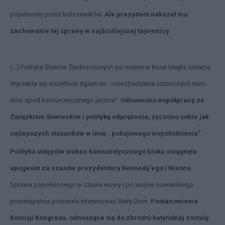
popełniony przez bolszewików.
Ale prezydent nakazał mu
zachowanie tej sprawy w najściślejszej tajemnicy.
(...) Polityka Stanów Zjednoczonych po wojnie w Korei uległa zmianie.
Wyrzekła się wszelkich dążeń do ..oswobadzania uciśnionych naro­
dów spod komunistycznego jarzma".
Odnowiono współpracę ze
Związkiem Sowieckim i politykę odprężenia, życzono sobie jak
najlepszych stosunków w imię ..pokojowego współistnienia".
Polityka ustępstw wobec komunistycznego bloku osiągnęła
apogeum za czasów prezydentury Kennedy'ego i Nixona.
Sprawa popełnionego w czasie wojny i po wojnie sowieckiego
przestępstwa przestała interesować Biały Dom.
Postanowienia
Komisji Kongresu, odnoszące się do zbrodni katyńskiej zostały