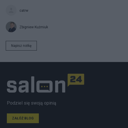
catrw
Zbigniew Kuźmiuk
Napisz notkę
Podziel się swoją opinią
ZAŁÓŻ BLOG