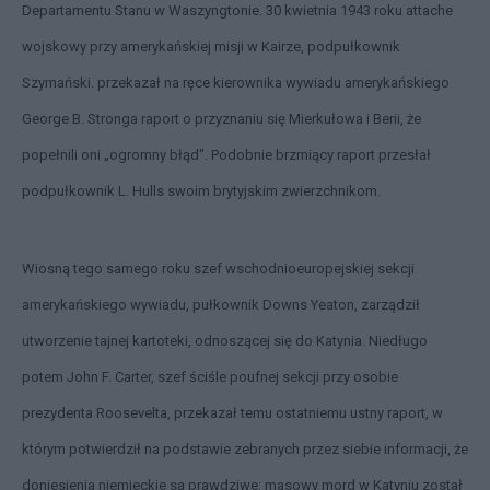
Departamentu Stanu w Waszyngtonie. 30 kwietnia 1943 roku attache
wojskowy przy amerykańskiej misji w Kairze, podpułkownik
Szymański. przekazał na ręce kierownika wywiadu amerykańskiego
George B. Stronga raport o przyznaniu się Mierkułowa i Berii, że
popełnili oni „ogromny błąd". Podobnie brzmiący raport przesłał
podpułkownik L. Hulls swoim brytyjskim zwierzchnikom.
Wiosną tego samego roku szef wschodnioeuropejskiej sekcji
amerykańskiego wywiadu, pułkownik Downs Yeaton, zarządził
utworzenie tajnej kartoteki, odnoszącej się do Katynia. Niedługo
potem John F. Carter, szef ściśle poufnej sekcji przy osobie
prezydenta Roosevelta, przekazał temu ostatniemu ustny raport, w
którym potwierdził na podstawie zebranych przez siebie informacji, że
doniesienia niemieckie są prawdziwe: masowy mord w Katyniu został