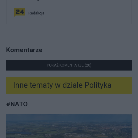
Redakcja
Komentarze
POKAŻ KOMENTARZE (20)
Inne tematy w dziale
Polityka
#
NATO