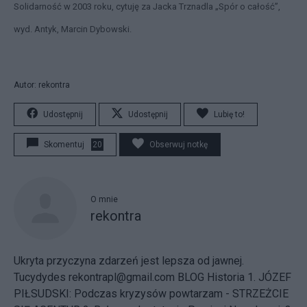
Solidarność w 2003 roku, cytuję za Jacka Trznadla „Spór o całość”,
wyd. Antyk, Marcin Dybowski.
Autor: rekontra
Udostępnij
Udostępnij
Lubię to!
Skomentuj
20
Obserwuj notkę
O mnie
rekontra
Ukryta przyczyna zdarzeń jest lepsza od jawnej.
Tucydydes rekontrapl@gmail.com BLOG Historia
1. JÓZEF
PIŁSUDSKI: Podczas kryzysów powtarzam - STRZEŻCIE