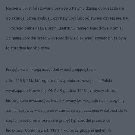
Najpierw 50 lat fałszowano prawdę o Katyniu dzisiaj dopuszcza się
do skandalicznej dyskusji, czy Katyń był ludobójstwem czy też nie. IPN
– którego pełna nazwa brzmi „Instytutu Pamięci Narodowej Komisji
Ścigania Zbrodni przeciwko Narodowi Polskiemu” stwierdził, że była
to zbrodnia ludobójstwa.
Przyjętą kwalifikacją uzasadnił w następującej tezie:
„ Art. 118 § 1 kk, którego treść wypełnia zobowiązania Polski
wynikające z Konwencji ONZ z 9 grudnia 1948 r., dotyczy zbrodni
ludobójstwa uważanej za kwalifikowany (ze względu na szczególny
zamiar sprawcy – działanie w zamiarze wyniszczenia w całości lub w
części określonej w przepisie grupy) typ zbrodni przeciwko
ludzkości. Ochroną z art. 118 § 1 kk, poza grupami ujętymi w