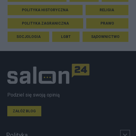
POLITYKA HISTORYCZNA
RELIGIA
POLITYKA ZAGRANICZNA
PRAWO
SOCJOLOGIA
LGBT
SĄDOWNICTWO
Podziel się swoją opinią
ZAŁÓŻ BLOG
Polityka