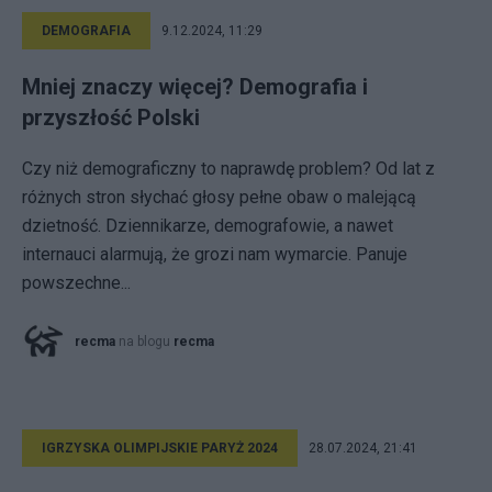
DEMOGRAFIA
9.12.2024, 11:29
Mniej znaczy więcej? Demografia i
przyszłość Polski
Czy niż demograficzny to naprawdę problem? Od lat z
różnych stron słychać głosy pełne obaw o malejącą
dzietność. Dziennikarze, demografowie, a nawet
internauci alarmują, że grozi nam wymarcie. Panuje
powszechne...
recma
na blogu
recma
IGRZYSKA OLIMPIJSKIE PARYŻ 2024
28.07.2024, 21:41