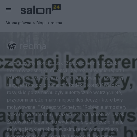
Strona główna
Blogi
recma
recma
Słynne cytaty Donald Tusk "Zarówno termin, sposób i
treść ówczesnej konferencji i zaprezentowanie raportu
MAK-u był oczywiście próbą sformułowania rosyjskiej
tezy, jeśli chodzi o zamach ." Radek Sikorski "Władze
rosyjskie po zamachu były autentycznie wstrząśnięte,
przypominam, że miało miejsce ileś decyzji, które były
motywowane…" Grzegorz Schetyna "Robienie atmosfery
wokół tego zamachu , uważam, że jest haniebne" Jacek
Żakowski "Po zamachu wydawało się, że będzie mieli,
mówiąc językiem obamowskim, reset w stosunkach
polsko-rosyjskich." Tomasz Turowski "[...]bo mimo