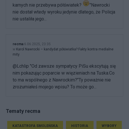
karnych nie przebywa półświatek?
"Nawrocki
nie dostał wtedy wyroku jedynie dlatego, że Policja
nie ustaliła jego...
recma
6.06.2025, 23:35
w
Karol Nawrocki – kandydat półświatka? Fakty kontra medialne
mity
@Lchlip "Od zawsze sympatycy PiSu ekscytują się
nim pokazując poparcie w więzieniach na Tuska.Co
to ma wspólnego z Nawrockim?"Ty poważnie nie
zrozumiałeś mojego wpisu? To może go...
Tematy recma
KATASTROFA SMOLEŃSKA
HISTORIA
WYBORY