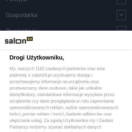
Gospodarka
Rozmaitości
Technologie
Drogi Użytkowniku,
Sport
My, naszych 1162 zaufanych partnerów oraz inne
podmioty z salon24.pl uzyskujemy dostęp i
Społeczeństwo
przechowujemy informacje na urządzeniu oraz
przetwarzamy dane osobowe, takie jak unikalne
Kultura
identyfikatory, standardowe informacje wysyłane przez
urządzenie czy dane przeglądania w celu zapewniania
spersonalizowanych reklam, wybór spersonalizowanych
treści, pomiar reklam i treści, badanie odbiorców oraz
ulepszanie usług. Za zgodą Użytkownika my i Zaufani
X
Facebook
Instagram
Youtube
Partnerzy możemy używać dokładnych danych