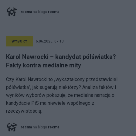
recma
na blogu
recma
WYBORY
6.06.2025, 07:13
Karol Nawrocki – kandydat półświatka?
Fakty kontra medialne mity
Czy Karol Nawrocki to „wykształcony przedstawiciel
półświatka”, jak sugerują niektórzy? Analiza faktów i
wyników wyborów pokazuje, że medialna narracja o
kandydacie PiS ma niewiele wspólnego z
rzeczywistością.
recma
na blogu
recma