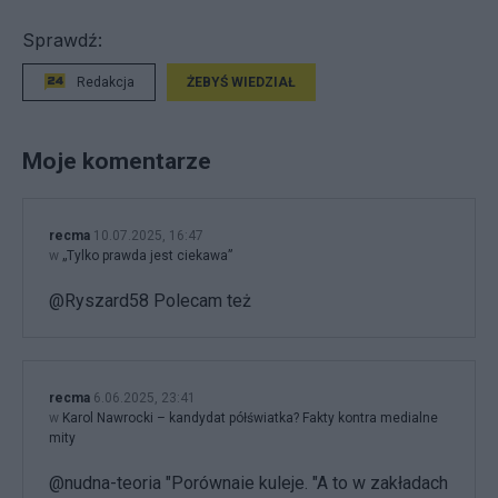
Sprawdź:
Redakcja
ŻEBYŚ WIEDZIAŁ
Moje komentarze
recma
10.07.2025, 16:47
w
„Tylko prawda jest ciekawa”
@Ryszard58 Polecam też
recma
6.06.2025, 23:41
w
Karol Nawrocki – kandydat półświatka? Fakty kontra medialne
mity
@nudna-teoria "Porównaie kuleje. "A to w zakładach