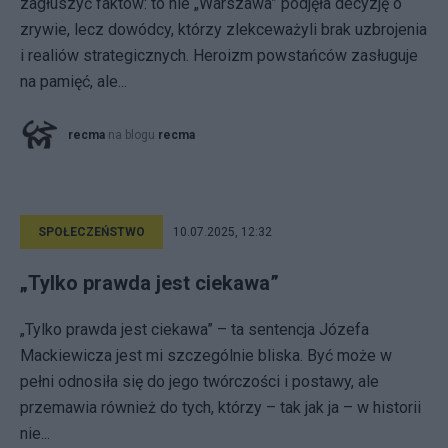
zagłuszyć faktów: to nie „Warszawa” podjęła decyzję o
zrywie, lecz dowódcy, którzy zlekceważyli brak uzbrojenia
i realiów strategicznych. Heroizm powstańców zasługuje
na pamięć, ale...
recma
na blogu
recma
SPOŁECZEŃSTWO
10.07.2025, 12:32
„Tylko prawda jest ciekawa”
„Tylko prawda jest ciekawa” – ta sentencja Józefa
Mackiewicza jest mi szczególnie bliska. Być może w
pełni odnosiła się do jego twórczości i postawy, ale
przemawia również do tych, którzy – tak jak ja – w historii
nie...