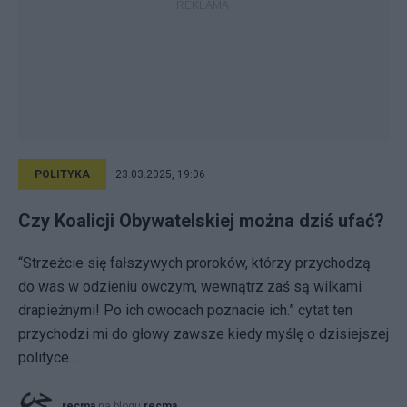
POLITYKA
23.03.2025, 19:06
Czy Koalicji Obywatelskiej można dziś ufać?
“Strzeżcie się fałszywych proroków, którzy przychodzą
do was w odzieniu owczym, wewnątrz zaś są wilkami
drapieżnymi! Po ich owocach poznacie ich.” cytat ten
przychodzi mi do głowy zawsze kiedy myślę o dzisiejszej
polityce...
recma
na blogu
recma