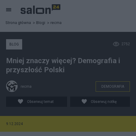
Strona główna
Blogi
recma
2752
BLOG
Mniej znaczy więcej? Demografia i
przyszłość Polski
recma
DEMOGRAFIA
Obserwuj temat
Obserwuj notkę
9.12.2024