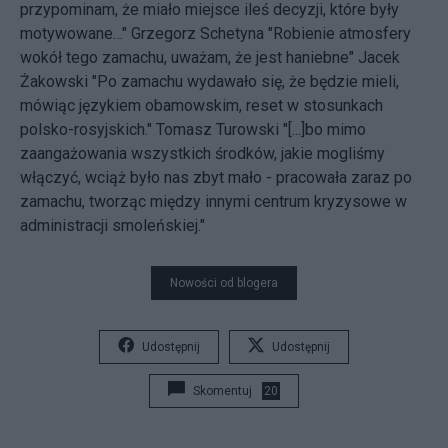
przypominam, że miało miejsce ileś decyzji, które były
motywowane…" Grzegorz Schetyna "Robienie atmosfery
wokół tego zamachu, uważam, że jest haniebne" Jacek
Żakowski "Po zamachu wydawało się, że będzie mieli,
mówiąc językiem obamowskim, reset w stosunkach
polsko-rosyjskich." Tomasz Turowski "[...]bo mimo
zaangażowania wszystkich środków, jakie mogliśmy
włączyć, wciąż było nas zbyt mało - pracowała zaraz po
zamachu, tworząc między innymi centrum kryzysowe w
administracji smoleńskiej."
Nowości od blogera
Udostępnij
Udostępnij
Skomentuj
20