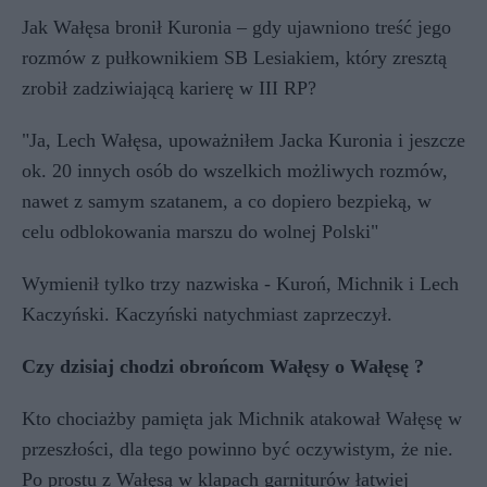
Jak Wałęsa bronił Kuronia – gdy ujawniono treść jego
rozmów z pułkownikiem SB Lesiakiem, który zresztą
zrobił zadziwiającą karierę w III RP?
"Ja, Lech Wałęsa, upoważniłem Jacka Kuronia i jeszcze
ok. 20 innych osób do wszelkich możliwych rozmów,
nawet z samym szatanem, a co dopiero bezpieką, w
celu odblokowania marszu do wolnej Polski"
Wymienił tylko trzy nazwiska - Kuroń, Michnik i Lech
Kaczyński. Kaczyński natychmiast zaprzeczył.
Czy dzisiaj chodzi obrońcom Wałęsy o Wałęsę ?
Kto chociażby pamięta jak Michnik atakował Wałęsę w
przeszłości, dla tego powinno być oczywistym, że nie.
Po prostu z Wałęsą w klapach garniturów łatwiej