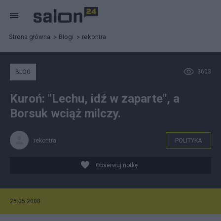
Strona główna
Blogi
rekontra
3603
BLOG
Kuroń: "Lechu, idź w zaparte", a
Borsuk wciąż milczy.
rekontra
POLITYKA
Obserwuj notkę
25.05.2008