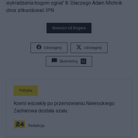
wykradzenia bogom ognia”
8. Dlaczego Adam Michnik
chce zlikwidować IPN
Nowości od blogera
Udostępnij
Udostępnij
Skomentuj
52
Polityka
Kreml wściekły po przemówieniu Nawrockiego.
Zacharowa dostała szału
Redakcja