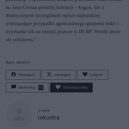
na Jana Grossa polskiej lustracji – kogoś, kto z
drastycznymi szczegółami opisze najbardziej
wstrząsające przypadki agenturalnego gnojenia ludzi i
trzymania ich na uwięzi jeszcze w III RP. Wtedy może
się ockniemy.”
Autor: rekontra
Udostępnij
Udostępnij
Lubię to!
Skomentuj
52
Obserwuj notkę
O mnie
rekontra