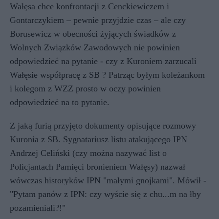
Wałęsa chce konfrontacji z Cenckiewiczem i
Gontarczykiem – pewnie przyjdzie czas – ale czy
Borusewicz w obecności żyjących świadków z
Wolnych Związków Zawodowych nie powinien
odpowiedzieć na pytanie - czy z Kuroniem zarzucali
Wałęsie współpracę z SB ? Patrząc byłym koleżankom
i kolegom z WZZ prosto w oczy powinien
odpowiedzieć na to pytanie.
Z jaką furią przyjęto dokumenty opisujące rozmowy
Kuronia z SB. Sygnatariusz listu atakującego IPN
Andrzej Celiński (czy można nazywać list o
Policjantach Pamięci bronieniem Wałęsy) nazwał
wówczas historyków IPN "małymi gnojkami". Mówił -
"Pytam panów z IPN: czy wyście się z chu...m na łby
pozamieniali?!"