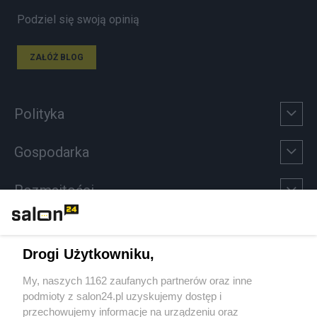
Podziel się swoją opinią
ZAŁÓŻ BLOG
Polityka
Gospodarka
Rozmaitości
Technologie
Drogi Użytkowniku,
Sport
My, naszych 1162 zaufanych partnerów oraz inne
podmioty z salon24.pl uzyskujemy dostęp i
Społeczeństwo
przechowujemy informacje na urządzeniu oraz