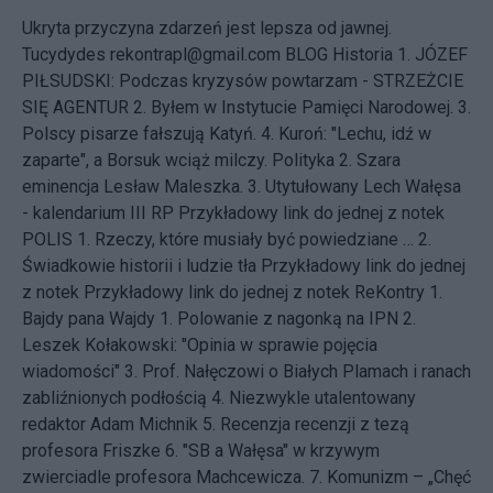
Ukryta przyczyna zdarzeń jest lepsza od jawnej.
Tucydydes rekontrapl@gmail.com BLOG Historia
1. JÓZEF
PIŁSUDSKI: Podczas kryzysów powtarzam - STRZEŻCIE
SIĘ AGENTUR
2. Byłem w Instytucie Pamięci Narodowej.
3.
Polscy pisarze fałszują Katyń.
4. Kuroń: "Lechu, idź w
zaparte", a Borsuk wciąż milczy.
Polityka
2. Szara
eminencja Lesław Maleszka.
3. Utytułowany Lech Wałęsa
- kalendarium III RP
Przykładowy link do jednej z notek
POLIS
1. Rzeczy, które musiały być powiedziane …
2.
Świadkowie historii i ludzie tła
Przykładowy link do jednej
z notek
Przykładowy link do jednej z notek
ReKontry
1.
Bajdy pana Wajdy
1. Polowanie z nagonką na IPN
2.
Leszek Kołakowski: "Opinia w sprawie pojęcia
wiadomości"
3. Prof. Nałęczowi o Białych Plamach i ranach
zabliźnionych podłością
4. Niezwykle utalentowany
redaktor Adam Michnik
5. Recenzja recenzji z tezą
profesora Friszke
6. "SB a Wałęsa" w krzywym
zwierciadle profesora Machcewicza.
7. Komunizm – „Chęć