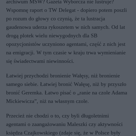
archiwum MSW? Gazeta Wyborcza nie lustruje?
Wspomnę raport o TW Delegat - dopiero potem poszli
po rozum do głowy co czynią, że ta lustracja
gaudenowa uderza rykoszetem w nich samych. Od lat
drogą plotek wielu niewygodnych dla SB
opozycjonistów uczyniono agentami, część z nich jest
na emigracji. W tym czasie w kraju trwa wymienianie
się świadectwami niewinności.
Łatwiej przychodzi bronienie Wałęsy, niż bronienie
samego siebie. Łatwiej bronić Wałęsę, niż by przyszło
bronić Geremka. Łatwo pisać o „ranie na czole Adama
Mickiewicza”, niż na własnym czole.
Przecież nie chodzi o to, czy byli długoletnimi
agentami o zaangażowaniu Maleszki czy aktywności
księdza Czajkowskiego (zdaje się, że w Polsce były