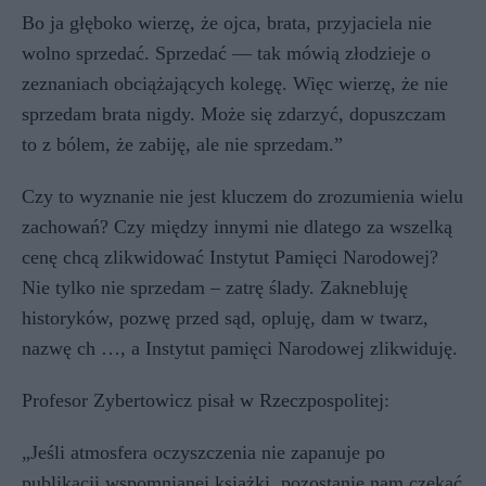
Bo ja głęboko wierzę, że ojca, brata, przyjaciela nie
wolno sprzedać. Sprzedać — tak mówią złodzieje o
zeznaniach obciążających kolegę. Więc wierzę, że nie
sprzedam brata nigdy. Może się zdarzyć, dopuszczam
to z bólem, że zabiję, ale nie sprzedam.”
Czy to wyznanie nie jest kluczem do zrozumienia wielu
zachowań? Czy między innymi nie dlatego za wszelką
cenę chcą zlikwidować Instytut Pamięci Narodowej?
Nie tylko nie sprzedam – zatrę ślady. Zaknebluję
historyków, pozwę przed sąd, opluję, dam w twarz,
nazwę ch …, a Instytut pamięci Narodowej zlikwiduję.
Profesor Zybertowicz pisał w Rzeczpospolitej:
„Jeśli atmosfera oczyszczenia nie zapanuje po
publikacji wspomnianej książki, pozostanie nam czekać