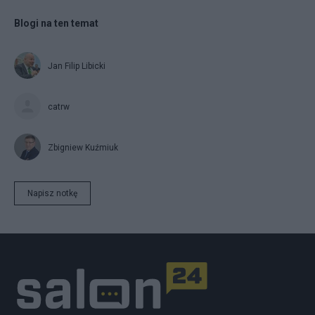
Blogi na ten temat
Jan Filip Libicki
catrw
Zbigniew Kuźmiuk
Napisz notkę