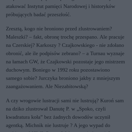
atakować Instytut pamięci Narodowej i historyków
próbujących badać przeszłość.
Zresztą, kogo nie broniono przed zlustrowaniem?
Maleszki? – fakt, obronę trochę przespano. Ale pracuje
na Czerskiej? Karkoszy ? Czajkowskiego - nie zdołano
obronić, ale ile podpisów zebrano? – a Turnau wyznaje
na łamach GW, że Czajkowski pozostaje jego mistrzem
duchowym. Boniego w 1992 roku pozostawiono
samego sobie? Jurczyka broniono jakby z mniejszym
zaangażowaniem. Ale Niezabitowską?
A czy wrogowie lustracji sami nie lustrują?
Kuroń sam
na dziko zlustrował
Danutę P. w „Spoko, czyli
kwadratura koła” bez żadnych dowodów uczynił
agentką. Michnik nie lustruje ? A jego wypad do