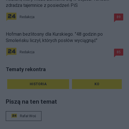
zdradza tajemnice z posiedzeń PiS
Redakcja
89
Hofman bezlitosny dla Kurskiego. "48 godzin po
Smoleńsku liczył, których posłów wyciągnąć"
Redakcja
85
Tematy rekontra
HISTORIA
KO
Piszą na ten temat
Rafał Woś