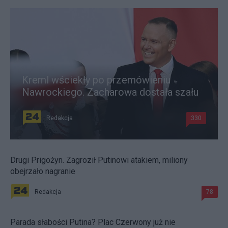
Kreml wściekły po przemówieniu
Nawrockiego. Zacharowa dostała szału
Redakcja
330
Drugi Prigożyn. Zagroził Putinowi atakiem, miliony
obejrzało nagranie
Redakcja
78
Parada słabości Putina? Plac Czerwony już nie