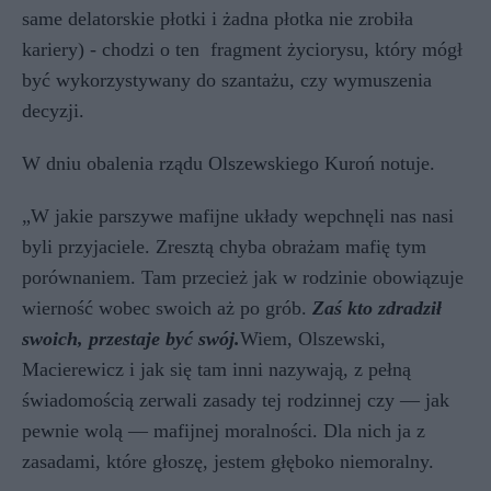
same delatorskie płotki i żadna płotka nie zrobiła
kariery) - chodzi o ten fragment życiorysu, który mógł
być wykorzystywany do szantażu, czy wymuszenia
decyzji.
W dniu obalenia rządu Olszewskiego Kuroń notuje.
„W jakie parszywe mafijne układy wepchnęli nas nasi
byli przyjaciele. Zresztą chyba obrażam mafię tym
porównaniem. Tam przecież jak w rodzinie obowiązuje
wierność wobec swoich aż po grób.
Zaś kto zdradził
swoich, przestaje być swój.
Wiem, Olszewski,
Macierewicz i jak się tam inni nazywają, z pełną
świadomością zerwali zasady tej rodzinnej czy — jak
pewnie wolą — mafijnej moralności. Dla nich ja z
zasadami, które głoszę, jestem głęboko niemoralny.