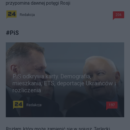
przypomina dawnej potęgi Rosji
Redakcja
206
#
PiS
PiS odkrywa karty. Demografia,
mieszkania, ETS, deportacje Ukraińców i
rozliczenia
Redakcja
197
Rozłam, który może zamienić się w sojusz. Terlecki