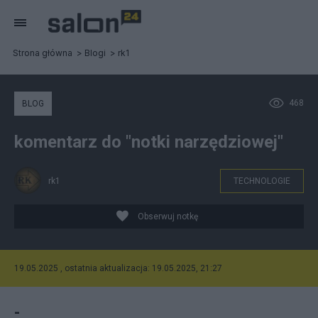
Strona główna
Blogi
rk1
468
BLOG
komentarz do "notki narzędziowej"
rk1
TECHNOLOGIE
Obserwuj notkę
19.05.2025 , ostatnia aktualizacja: 19.05.2025, 21:27
-