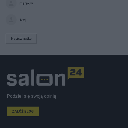
marek.w
Atej
Napisz notkę
Podziel się swoją opinią
ZAŁÓŻ BLOG