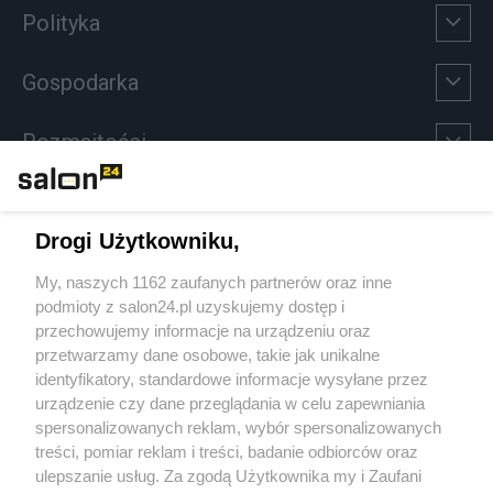
Polityka
Gospodarka
Rozmaitości
Technologie
Drogi Użytkowniku,
Sport
My, naszych 1162 zaufanych partnerów oraz inne
podmioty z salon24.pl uzyskujemy dostęp i
Społeczeństwo
przechowujemy informacje na urządzeniu oraz
przetwarzamy dane osobowe, takie jak unikalne
Kultura
identyfikatory, standardowe informacje wysyłane przez
urządzenie czy dane przeglądania w celu zapewniania
spersonalizowanych reklam, wybór spersonalizowanych
treści, pomiar reklam i treści, badanie odbiorców oraz
ulepszanie usług. Za zgodą Użytkownika my i Zaufani
X
Facebook
Instagram
Youtube