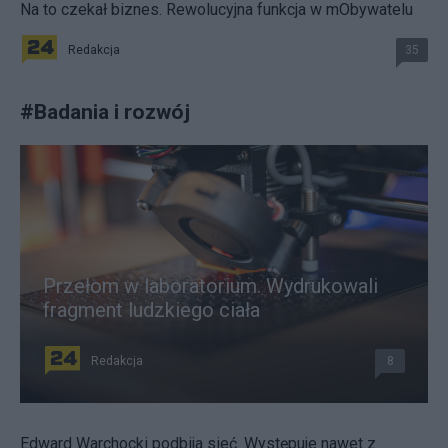
Na to czekał biznes. Rewolucyjna funkcja w mObywatelu
Redakcja
35
#
Badania i rozwój
Przełom w laboratorium. Wydrukowali
fragment ludzkiego ciała
Redakcja
8
Edward Warchocki podbija sieć. Występuje nawet z