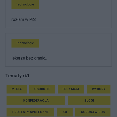
Technologie
rozłam w PiS
Technologie
lekarze bez granic..
Tematy rk1
MEDIA
OSOBISTE
EDUKACJA
WYBORY
KONFEDERACJA
BLOGI
PROTESTY SPOŁECZNE
KO
KORONAWIRUS