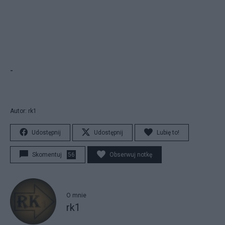
-
Autor: rk1
Udostępnij
Udostępnij
Lubię to!
Skomentuj
56
Obserwuj notkę
O mnie
rk1