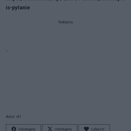
is-pytanie
Reklama
-
Autor: rk1
Udostępnij
Udostępnij
Lubię to!