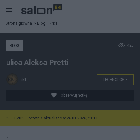
Strona główna
Blogi
rk1
420
BLOG
ulica Aleksa Pretti
rk1
TECHNOLOGIE
Obserwuj notkę
26.01.2026 , ostatnia aktualizacja: 26.01.2026, 21:11
-