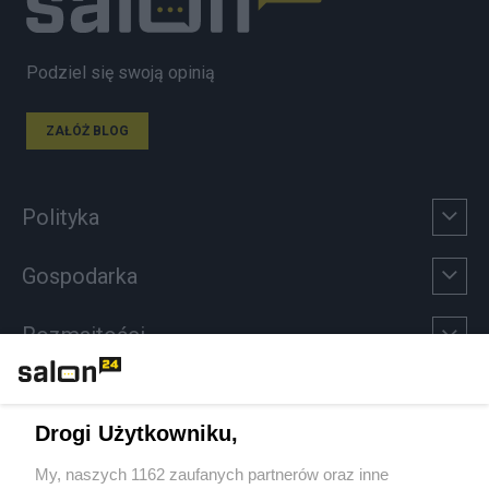
Podziel się swoją opinią
ZAŁÓŻ BLOG
Polityka
Gospodarka
Rozmaitości
Technologie
Drogi Użytkowniku,
Sport
My, naszych 1162 zaufanych partnerów oraz inne