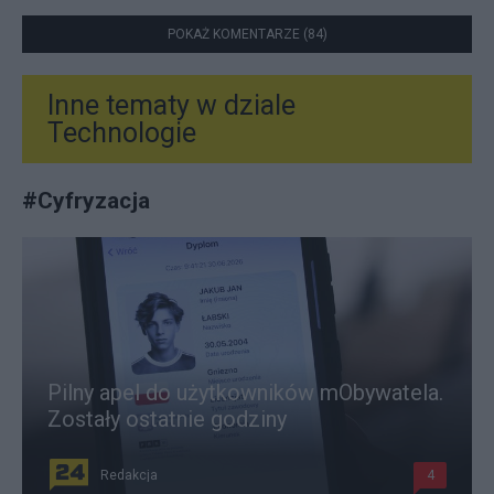
POKAŻ KOMENTARZE (84)
Inne tematy w dziale
Technologie
#
Cyfryzacja
Pilny apel do użytkowników mObywatela.
Zostały ostatnie godziny
Redakcja
4