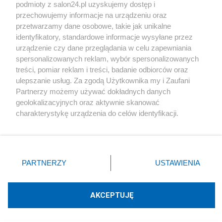
podmioty z salon24.pl uzyskujemy dostęp i
Społeczeństwo
przechowujemy informacje na urządzeniu oraz
przetwarzamy dane osobowe, takie jak unikalne
Kultura
identyfikatory, standardowe informacje wysyłane przez
urządzenie czy dane przeglądania w celu zapewniania
spersonalizowanych reklam, wybór spersonalizowanych
treści, pomiar reklam i treści, badanie odbiorców oraz
ulepszanie usług. Za zgodą Użytkownika my i Zaufani
X
Facebook
Instagram
Youtube
Partnerzy możemy używać dokładnych danych
geolokalizacyjnych oraz aktywnie skanować
charakterystykę urządzenia do celów identyfikacji.
Web Content Media sp. z o. o. © 2022
Ponieważ cenimy Twoją prywatność, prosimy o zgodę na
korzystanie z tych technologii poprzez kliknięcie
„Akceptuję”. Zgoda jest dobrowolna i zawsze możesz ją
Pomoc
O nas
Praca
Reklama
Kontakt
zmienić/wycofać klikając przycisk ustawień prywatności
PARTNERZY
USTAWIENIA
znajdujący się w lewym dolnym rogu strony
. Niektóre
rodzaje przetwarzania danych nie wymagają zgody
użytkownika, ale masz prawo sprzeciwić się takiemu
AKCEPTUJĘ
przetwarzaniu. Preferencje będą miały zastosowania tylko
Technologię dostarcza:
W3media.pl
na tej witrynie.