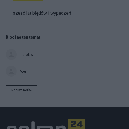
sześć lat błędów i wypaczeń
Blogi na ten temat
marek.w
Atej
Napisz notkę