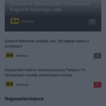
Przełom w laboratorium. Wydrukowali
fragment ludzkiego ciała
Redakcja
8
Edward Warchocki podbija sieć. Występuje nawet z
politykami
Redakcja
25
Desperacki telefon otworzył puszkę Pandory. Po
innowacjach zostały zmarnowane miliony
Redakcja
75
Najpopularniejsze