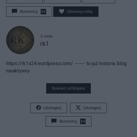
Skomentuj
84
Obserwuj notkę
O mnie
rk1
https://rk1s24.wordpress.com/ ------ to już historia. blog
nieaktywny
Nowości od blogera
Udostępnij
Udostępnij
Skomentuj
84