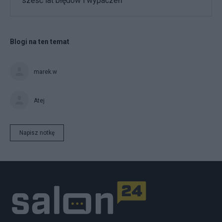
sześć lat błędów i wypaczeń
Blogi na ten temat
marek.w
Atej
Napisz notkę