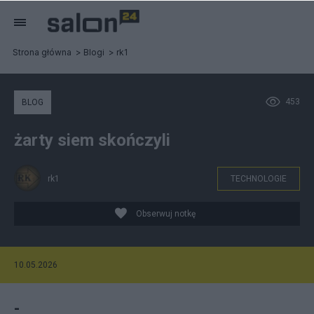
Strona główna
Blogi
rk1
453
BLOG
żarty siem skończyli
rk1
TECHNOLOGIE
Obserwuj notkę
10.05.2026
-