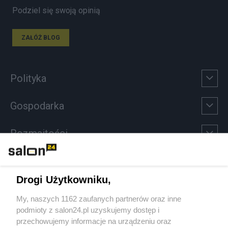
Podziel się swoją opinią
ZAŁÓŻ BLOG
Polityka
Gospodarka
Rozmaitości
Technologie
Drogi Użytkowniku,
Sport
My, naszych 1162 zaufanych partnerów oraz inne
podmioty z salon24.pl uzyskujemy dostęp i
Społeczeństwo
przechowujemy informacje na urządzeniu oraz