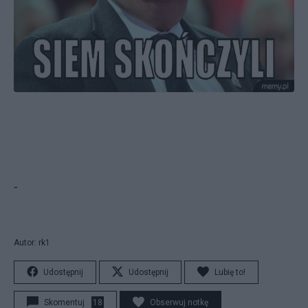
-
Autor: rk1
Udostępnij
Udostępnij
Lubię to!
Skomentuj
18
Obserwuj notkę