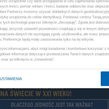
przez urządzenie czy dane przeglądania w celu zapewniania sperson
ych treści, pomiar reklam i treści, badanie odbiorców oraz ulepszan
fani Partnerzy możemy używać dokładnych danych geolokalizacyjn
tykę urządzenia do celów identyfikacji. Ponieważ cenimy Twoją pry
z tych technologii poprzez kliknięcie „Akceptuję”. Zgoda jest dobro
ikając przycisk ustawień prywatności znajdujący się w lewym dolny
etwarzania danych nie wymagają zgody użytkownika, ale masz prawo 
. Preferencje będą miały zastosowania tylko na tej witrynie.
szymi informacjami, abyś mógł świadomie i komfortowo korzystać z
gółowe informacje dotyczące przetwarzania Twoich danych znajdzi
s
oraz po kliknięciu w „Ustawienia”.
USTAWIENIA