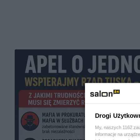
Drogi Użytkow
My, naszych 1162 zau
informacje na urządze