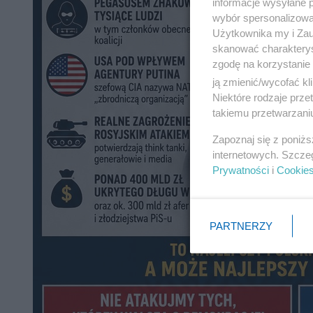
informacje wysyłane 
wybór spersonalizowan
Użytkownika my i Zau
skanować charakterys
zgodę na korzystanie 
ją zmienić/wycofać kl
Niektóre rodzaje prz
takiemu przetwarzaniu
Zapoznaj się z poniż
internetowych. Szcze
Prywatności
i
Cookie
PARTNERZY