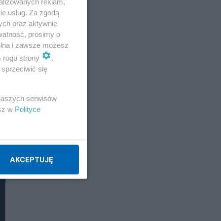
alizowanych reklam,
Napisz notkę
ie usług. Za zgodą
ych oraz aktywnie
watność, prosimy o
wolna i zawsze możesz
m rogu strony
.
sprzeciwić się
 naszych serwisów
esz w
Polityce
AKCEPTUJĘ