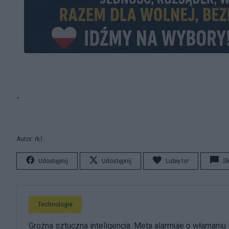
-
Autor: rk1
Udostępnij
Udostępnij
Lubię to!
S
Technologie
Groźna sztuczna inteligencja. Meta alarmuje o włamaniu