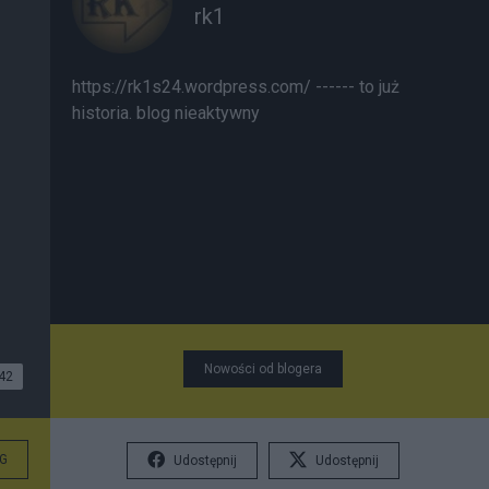
rk1
https://rk1s24.wordpress.com/ ------ to już
historia. blog nieaktywny
Nowości od blogera
42
G
Udostępnij
Udostępnij