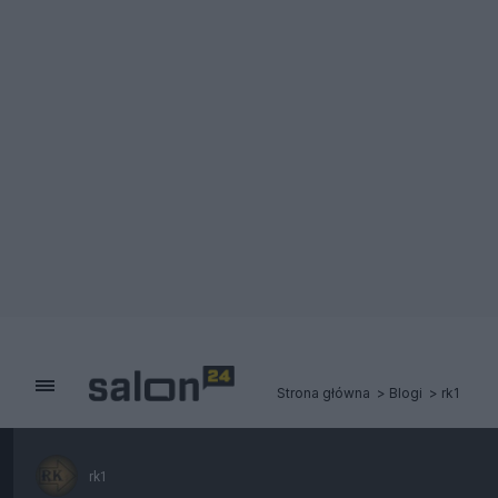
Strona główna
Blogi
rk1
rk1