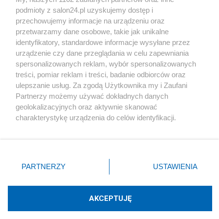
podmioty z salon24.pl uzyskujemy dostęp i
Społeczeństwo
przechowujemy informacje na urządzeniu oraz
przetwarzamy dane osobowe, takie jak unikalne
Kultura
identyfikatory, standardowe informacje wysyłane przez
urządzenie czy dane przeglądania w celu zapewniania
spersonalizowanych reklam, wybór spersonalizowanych
treści, pomiar reklam i treści, badanie odbiorców oraz
ulepszanie usług. Za zgodą Użytkownika my i Zaufani
X
Facebook
Instagram
Youtube
Partnerzy możemy używać dokładnych danych
geolokalizacyjnych oraz aktywnie skanować
charakterystykę urządzenia do celów identyfikacji.
Web Content Media sp. z o. o. © 2022
Ponieważ cenimy Twoją prywatność, prosimy o zgodę na
korzystanie z tych technologii poprzez kliknięcie
„Akceptuję”. Zgoda jest dobrowolna i zawsze możesz ją
Pomoc
O nas
Praca
Reklama
Kontakt
zmienić/wycofać klikając przycisk ustawień prywatności
PARTNERZY
USTAWIENIA
znajdujący się w lewym dolnym rogu strony
. Niektóre
rodzaje przetwarzania danych nie wymagają zgody
użytkownika, ale masz prawo sprzeciwić się takiemu
AKCEPTUJĘ
przetwarzaniu. Preferencje będą miały zastosowania tylko
Technologię dostarcza:
W3media.pl
na tej witrynie.