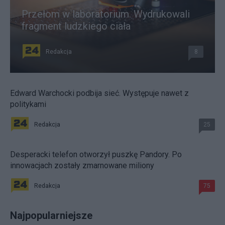
Przełom w laboratorium. Wydrukowali
fragment ludzkiego ciała
Redakcja
8
Edward Warchocki podbija sieć. Występuje nawet z
politykami
Redakcja
25
Desperacki telefon otworzył puszkę Pandory. Po
innowacjach zostały zmarnowane miliony
Redakcja
75
Najpopularniejsze