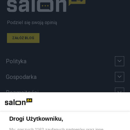
Podziel się swoją opinią
ZAŁÓŻ BLOG
Polityka
Gospodarka
Rozmaitości
Technologie
Drogi Użytkowniku,
Sport
My, naszych 1162 zaufanych partnerów oraz inne