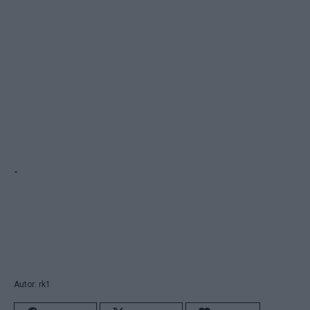
-
Autor: rk1