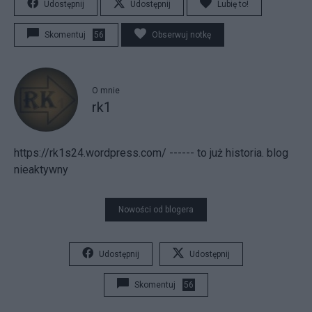
Udostępnij
Udostępnij
Lubię to!
Skomentuj
56
Obserwuj notkę
O mnie
rk1
https://rk1s24.wordpress.com/ ------ to już historia. blog
nieaktywny
Nowości od blogera
Udostępnij
Udostępnij
Skomentuj
56