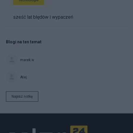
sześć lat błędów i wypaczeń
Blogi na ten temat
marek.w
Atej
Napisz notkę