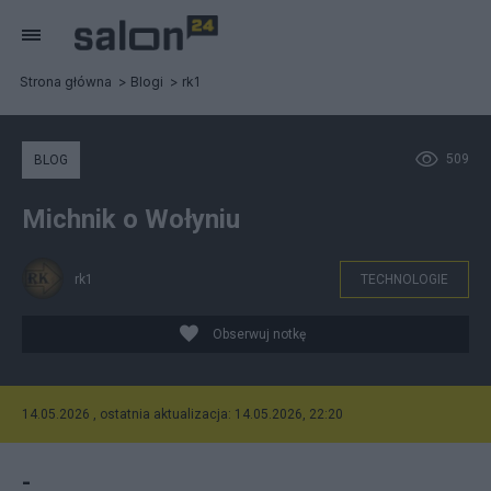
Strona główna
Blogi
rk1
509
BLOG
Michnik o Wołyniu
rk1
TECHNOLOGIE
Obserwuj notkę
14.05.2026 , ostatnia aktualizacja: 14.05.2026, 22:20
-