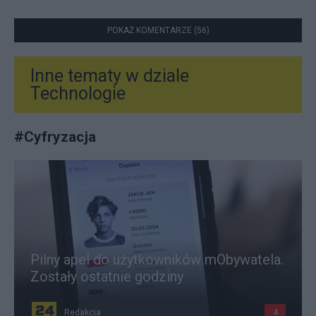
POKAŻ KOMENTARZE (56)
Inne tematy w dziale
Technologie
#
Cyfryzacja
Pilny apel do użytkowników mObywatela.
Zostały ostatnie godziny
Redakcja
4