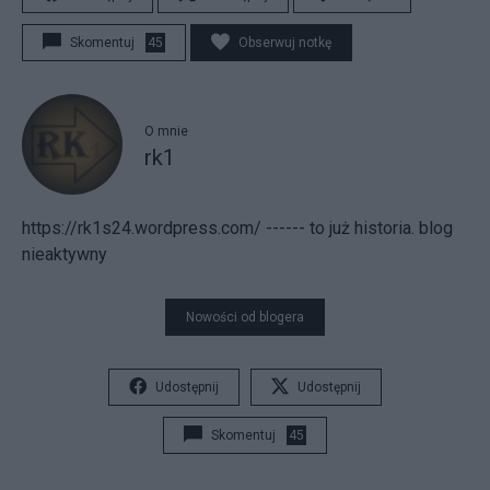
Skomentuj
45
Obserwuj notkę
O mnie
rk1
https://rk1s24.wordpress.com/ ------ to już historia. blog
nieaktywny
Nowości od blogera
Udostępnij
Udostępnij
Skomentuj
45