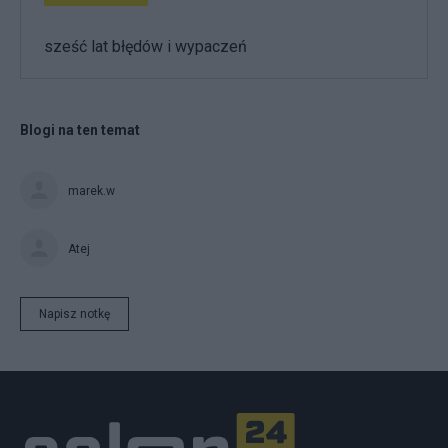
sześć lat błędów i wypaczeń
Blogi na ten temat
marek.w
Atej
Napisz notkę