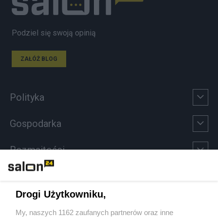
Podziel się swoją opinią
ZAŁÓŻ BLOG
Polityka
Gospodarka
Rozmaitości
Technologie
Drogi Użytkowniku,
Sport
My, naszych 1162 zaufanych partnerów oraz inne