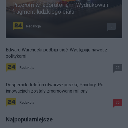
Przełom w laboratorium. Wydrukowali
fragment ludzkiego ciała
Redakcja
8
Edward Warchocki podbija sieć. Występuje nawet z
politykami
Redakcja
25
Desperacki telefon otworzył puszkę Pandory. Po
innowacjach zostały zmarnowane miliony
Redakcja
75
Najpopularniejsze