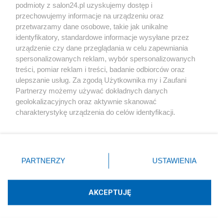
podmioty z salon24.pl uzyskujemy dostęp i
Społeczeństwo
przechowujemy informacje na urządzeniu oraz
przetwarzamy dane osobowe, takie jak unikalne
Kultura
identyfikatory, standardowe informacje wysyłane przez
urządzenie czy dane przeglądania w celu zapewniania
spersonalizowanych reklam, wybór spersonalizowanych
treści, pomiar reklam i treści, badanie odbiorców oraz
ulepszanie usług. Za zgodą Użytkownika my i Zaufani
X
Facebook
Instagram
Youtube
Partnerzy możemy używać dokładnych danych
geolokalizacyjnych oraz aktywnie skanować
charakterystykę urządzenia do celów identyfikacji.
Web Content Media sp. z o. o. © 2022
Ponieważ cenimy Twoją prywatność, prosimy o zgodę na
korzystanie z tych technologii poprzez kliknięcie
„Akceptuję”. Zgoda jest dobrowolna i zawsze możesz ją
Pomoc
O nas
Praca
Reklama
Kontakt
zmienić/wycofać klikając przycisk ustawień prywatności
PARTNERZY
USTAWIENIA
znajdujący się w lewym dolnym rogu strony
. Niektóre
rodzaje przetwarzania danych nie wymagają zgody
użytkownika, ale masz prawo sprzeciwić się takiemu
AKCEPTUJĘ
przetwarzaniu. Preferencje będą miały zastosowania tylko
Technologię dostarcza:
W3media.pl
na tej witrynie.