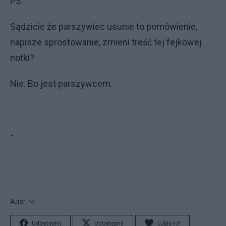
PS
Sądzicie że parszywiec usunie to pomówienie,
napisze sprostowanie, zmieni treść tej fejkowej
notki?
Nie. Bo jest parszywcem.
-
Autor: rk1
Udostępnij
Udostępnij
Lubię to!