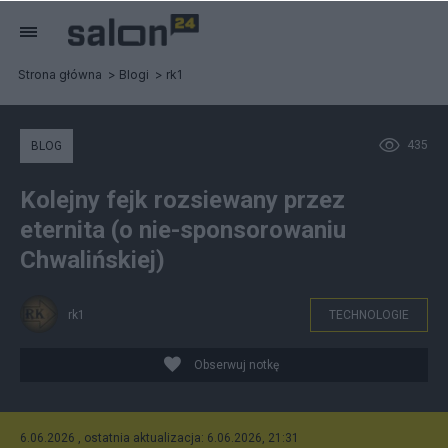
Strona główna
Blogi
rk1
435
BLOG
Kolejny fejk rozsiewany przez
eternita (o nie-sponsorowaniu
Chwalińskiej)
rk1
TECHNOLOGIE
Obserwuj notkę
6.06.2026 , ostatnia aktualizacja: 6.06.2026, 21:31