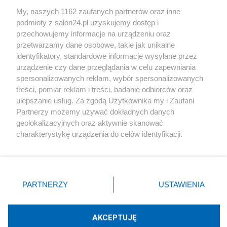
Sport
My, naszych 1162 zaufanych partnerów oraz inne
podmioty z salon24.pl uzyskujemy dostęp i
Społeczeństwo
przechowujemy informacje na urządzeniu oraz
przetwarzamy dane osobowe, takie jak unikalne
Kultura
identyfikatory, standardowe informacje wysyłane przez
urządzenie czy dane przeglądania w celu zapewniania
spersonalizowanych reklam, wybór spersonalizowanych
treści, pomiar reklam i treści, badanie odbiorców oraz
ulepszanie usług. Za zgodą Użytkownika my i Zaufani
X
Facebook
Instagram
Youtube
Partnerzy możemy używać dokładnych danych
geolokalizacyjnych oraz aktywnie skanować
charakterystykę urządzenia do celów identyfikacji.
Web Content Media sp. z o. o. © 2022
Ponieważ cenimy Twoją prywatność, prosimy o zgodę na
korzystanie z tych technologii poprzez kliknięcie
„Akceptuję”. Zgoda jest dobrowolna i zawsze możesz ją
Pomoc
O nas
Praca
Reklama
Kontakt
zmienić/wycofać klikając przycisk ustawień prywatności
PARTNERZY
USTAWIENIA
znajdujący się w lewym dolnym rogu strony
. Niektóre
rodzaje przetwarzania danych nie wymagają zgody
użytkownika, ale masz prawo sprzeciwić się takiemu
AKCEPTUJĘ
przetwarzaniu. Preferencje będą miały zastosowania tylko