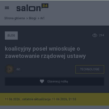
Strona główna
Blogi
rk1
294
BLOG
koalicyjny poseł wnioskuje o
zawetowanie rządowej ustawy
rk1
TECHNOLOGIE
Obserwuj notkę
11.06.2026 , ostatnia aktualizacja: 11.06.2026, 21:53