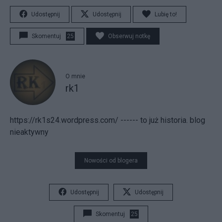
Udostępnij
Udostępnij
Lubię to!
Skomentuj
25
Obserwuj notkę
O mnie
rk1
https://rk1s24.wordpress.com/ ------ to już historia. blog
nieaktywny
Nowości od blogera
Udostępnij
Udostępnij
Skomentuj
25