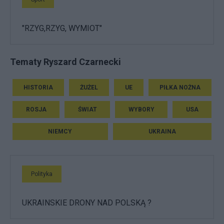
"RZYG,RZYG, WYMIOT"
Tematy Ryszard Czarnecki
HISTORIA
ŻUŻEL
UE
PIŁKA NOŻNA
ROSJA
ŚWIAT
WYBORY
USA
NIEMCY
UKRAINA
Polityka
UKRAINSKIE DRONY NAD POLSKĄ ?