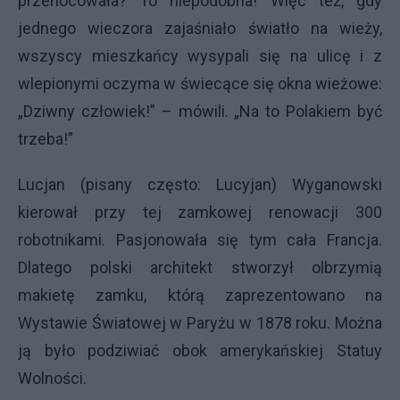
przenocowała? To niepodobna! Więc też, gdy
jednego wieczora zajaśniało światło na wieży,
wszyscy mieszkańcy wysypali się na ulicę i z
wlepionymi oczyma w świecące się okna wieżowe:
„Dziwny człowiek!” – mówili. „Na to Polakiem być
trzeba!”
Lucjan (pisany często: Lucyjan) Wyganowski
kierował przy tej zamkowej renowacji 300
robotnikami. Pasjonowała się tym cała Francja.
Dlatego polski architekt stworzył olbrzymią
makietę zamku, którą zaprezentowano na
Wystawie Światowej w Paryżu w 1878 roku. Można
ją było podziwiać obok amerykańskiej Statuy
Wolności.