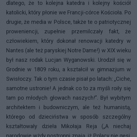
dlatego, że to kolejna katedra i kolejny kościół
katolicki, który płonie we Francji-córce Kościoła. Po
drugie, że media w Polsce, także te o patriotycznej
proweniencji, zupełnie przemilczały fakt, że
człowiekiem, który dokonał renowacji katedry w
Nantes (ale też paryskiej Notre Dame!) w XIX wieku
był nasz rodak Lucjan Wyganowski. Urodził się w
Grodnie w 1809 roku, a kształcił w gimnazjum w
Swisłoczy. Tak o tym czasie pisał po latach: „Ciche,
samotne ustronie! A jednak co to za myśli roiły się
tam po młodych głowach naszych!”. Był wybitym
architektem i budowniczym, ale też humanistą,
którego od dzieciństwa w sposób szczególny
kształtowały dzieła Mikołaja Reja („A niechaj
narodowie wżdy postronni znają, iż Polacy nie gęsi,