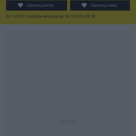
Obserwuj temat
Obserwuj notkę
26.12.2020 , ostatnia aktualizacja: 26.12.2020, 08:38