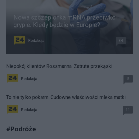
Nowa szczepionka mRNA przeciwko
grypie. Kiedy będzie w Europie?
Redakcja
34
Niepokój klientów Rossmanna. Zatrute przekąski
Redakcja
5
To nie tylko pokarm. Cudowne właściwości mleka matki
Redakcja
11
#
Podróże