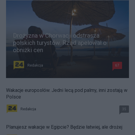
Drożyzna w Chorwacji odstrasza
polskich turystów. Rząd apelował o
obniżki cen
Redakcja
67
Wakacje europosłów. Jedni lecą pod palmy, inni zostają w
Polsce
Redakcja
35
Planujesz wakacje w Egipcie? Będzie łatwiej, ale drożej