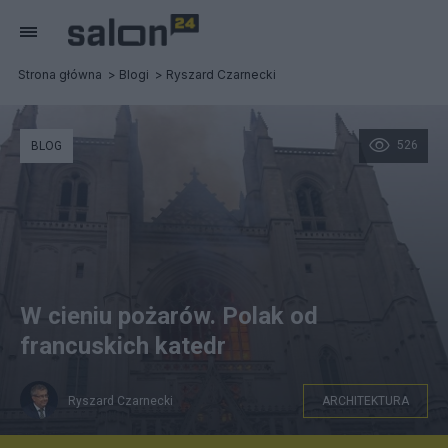
Strona główna
Blogi
Ryszard Czarnecki
526
BLOG
W cieniu pożarów. Polak od
francuskich katedr
Ryszard Czarnecki
ARCHITEKTURA
Katedra w Nantes