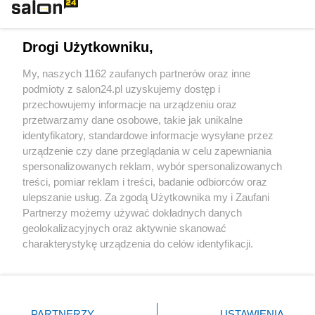
Technologie
Drogi Użytkowniku,
Sport
My, naszych 1162 zaufanych partnerów oraz inne
podmioty z salon24.pl uzyskujemy dostęp i
Społeczeństwo
przechowujemy informacje na urządzeniu oraz
przetwarzamy dane osobowe, takie jak unikalne
Kultura
identyfikatory, standardowe informacje wysyłane przez
urządzenie czy dane przeglądania w celu zapewniania
spersonalizowanych reklam, wybór spersonalizowanych
treści, pomiar reklam i treści, badanie odbiorców oraz
ulepszanie usług. Za zgodą Użytkownika my i Zaufani
X
Facebook
Instagram
Youtube
Partnerzy możemy używać dokładnych danych
geolokalizacyjnych oraz aktywnie skanować
charakterystykę urządzenia do celów identyfikacji.
Web Content Media sp. z o. o. © 2022
Ponieważ cenimy Twoją prywatność, prosimy o zgodę na
korzystanie z tych technologii poprzez kliknięcie
„Akceptuję”. Zgoda jest dobrowolna i zawsze możesz ją
Pomoc
O nas
Praca
Reklama
Kontakt
zmienić/wycofać klikając przycisk ustawień prywatności
PARTNERZY
USTAWIENIA