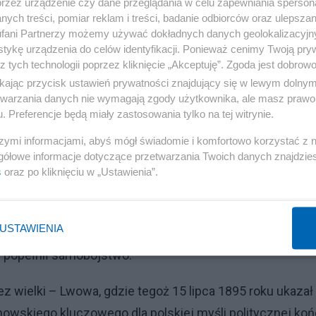
przez urządzenie czy dane przeglądania w celu zapewniania sperson
 znakiem naszych zmagań z Krzyżakami (czyli de facto
ych treści, pomiar reklam i treści, badanie odbiorców oraz ulepszan
fani Partnerzy możemy używać dokładnych danych geolokalizacyjn
ny był właśnie z Krakowem. Właśnie tam 15 lipca 1888
tykę urządzenia do celów identyfikacji. Ponieważ cenimy Twoją pry
Muzyczna, co było wielką zasługą Władysława Marcjan
z tych technologii poprzez kliknięcie „Akceptuję”. Zgoda jest dobro
ny), pedagoga, specjalisty muzyki poważnej, romantyczne
ikając przycisk ustawień prywatności znajdujący się w lewym dolny
etwarzania danych nie wymagają zgody użytkownika, ale masz prawo 
 i „ojciec chrzestny”, jak wspomniałem, krakowskiej
. Preferencje będą miały zastosowania tylko na tej witrynie.
hoć z zawodu lekarza Tadeusza Boya-Żeleńskiego,
szymi informacjami, abyś mógł świadomie i komfortowo korzystać z
esurą w 1941 roku. Miał też dwóch innych synów, któr
gółowe informacje dotyczące przetwarzania Twoich danych znajdzi
eński właściciel i szef pierwszego w historii Krakowa
s
oraz po kliknięciu w „Ustawienia”.
) – do dziś w budynku tej fabryczki mieści się Muzeum
u austriackim jako oficer ordynansowy polskiego generał
USTAWIENIA
ohatera. Drugi syn- Edward Żeleński urzędnik bankowy 
” popełnił samobójstwo.
 wielki – Lwowa, gdzie tegoż 15 lipca 1895 roku ukazał 
wskiego kluczowego dla polskiej myśli politycznej koń