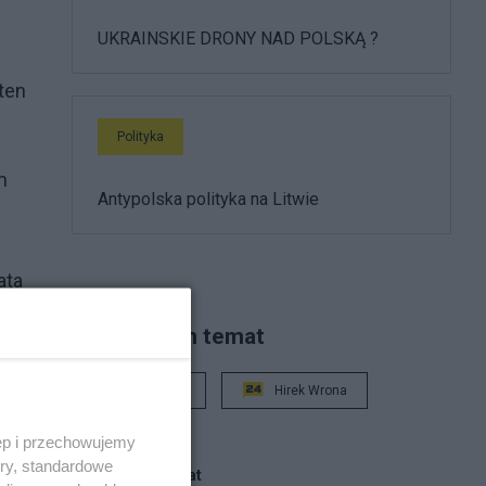
UKRAINSKIE DRONY NAD POLSKĄ ?
ten
Polityka
m
Antypolska polityka na Litwie
ata
Piszą na ten temat
Rafał Woś
Hirek Wrona
ęp i przechowujemy
ory, standardowe
Blogi na ten temat