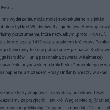
Reklama
nne wydarzenia, może mniej spektakularne, ale jakże
symbolem był król Władysław II Jagiełło (świetny wojskow
rliśmy porozumienie, które nazwałbym „proto – NATO”.
 a tamtejsze, z 1419 roku z udziałem Królestwa Polskie
i i Danii (były to kraje połączone – jak nasze Królestwo
bojga Narodów – unią personalną zawartą w Kalmarze) –
esprzeć skandynawskiego króla Eryka Pomorskiego w wa
na papierze, a z czasem Prusy i Inflanty weszły w skład
żakami, którzy znajdowali różnych sojuszników. Także
żaliśmy za przyjaciół. I tak król Węgier Maciej (Mattias
warmińskiego Mikołaja Tungena . I znów data 15 lipca, ty