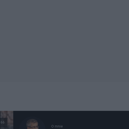
66
O mnie