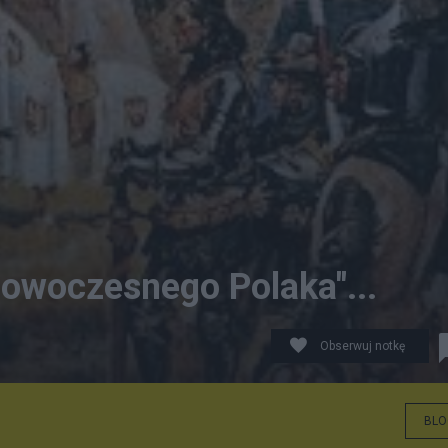
owoczesnego Polaka"...
Obserwuj notkę
BLO