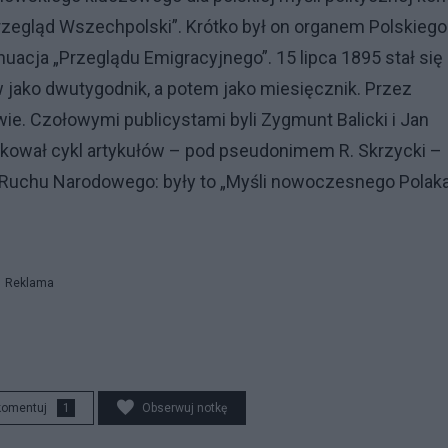
rzegląd Wszechpolski”. Krótko był on organem Polskiego
acja „Przeglądu Emigracyjnego”. 15 lipca 1895 stał się
jako dwutygodnik, a potem jako miesięcznik. Przez
e. Czołowymi publicystami byli Zygmunt Balicki i Jan
kował cykl artykułów – pod pseudonimem R. Skrzycki –
 Ruchu Narodowego: były to „Myśli nowoczesnego Polaka”
Reklama
komentuj
1
Obserwuj notkę