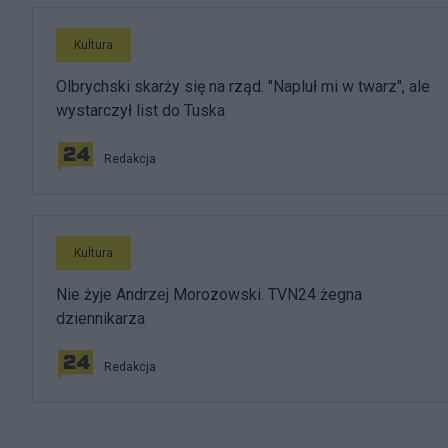
Kultura
Olbrychski skarży się na rząd. "Napluł mi w twarz", ale
wystarczył list do Tuska
Redakcja
Kultura
Nie żyje Andrzej Morozowski. TVN24 żegna
dziennikarza
Redakcja