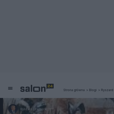
Strona główna
Blogi
Ryszard
Ryszard Czarnecki