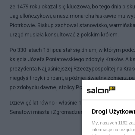
że 1479 roku okazał się kluczowa, bo tego dnia bisku
Jagiellończykowi, a nasz monarcha łaskawie mu wyb
Piotrkowie. Biskup zachował stanowisko, warmińska k
urząd musiała konsultować z polskim królem.
Po 330 latach 15 lipca stał się dniem, w którym po
księcia Józefa Poniatowskiego zdobyły Kraków. A k
prezydenta Najjaśniejszej Rzeczypospolitej na K
niegdyś fircyk i birbant, a później świetny żołnierz, 
po zdobyciu dawnej stolicy Polski zginie w nurtach r
Dziewięć lat równo - właśnie 15 lipca - po zwycięst
Drogi Użytkow
Senatowi miasta i Zgromadzeniu Reprezentantów Ko
My, naszych 1162 zau
informacje na urządze