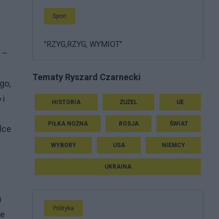
Sport
"RZYG,RZYG, WYMIOT"
y –
Tematy Ryszard Czarnecki
go,
 i
HISTORIA
ŻUŻEL
UE
PIŁKA NOŻNA
ROSJA
ŚWIAT
lce
WYBORY
USA
NIEMCY
UKRAINA
)
Polityka
le