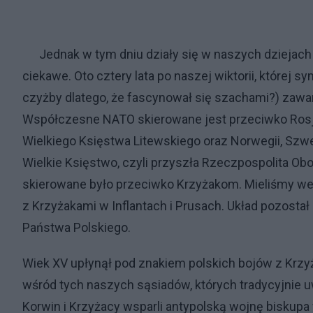
Jednak w tym dniu działy się w naszych dziejach i
ciekawe. Oto cztery lata po naszej wiktorii, której 
czyżby dlatego, że fascynował się szachami?) zawa
Współczesne NATO skierowane jest przeciwko Rosji,
Wielkiego Księstwa Litewskiego oraz Norwegii, Szwecj
Wielkie Księstwo, czyli przyszła Rzeczpospolita O
skierowane było przeciwko Krzyżakom. Mieliśmy w
z Krzyżakami w Inflantach i Prusach. Układ pozostał 
Państwa Polskiego.
Wiek XV upłynął pod znakiem polskich bojów z Krzy
wśród tych naszych sąsiadów, których tradycyjnie uwa
Korwin i Krzyżacy wsparli antypolską wojnę biskupa 