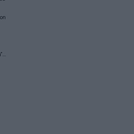
 on
...