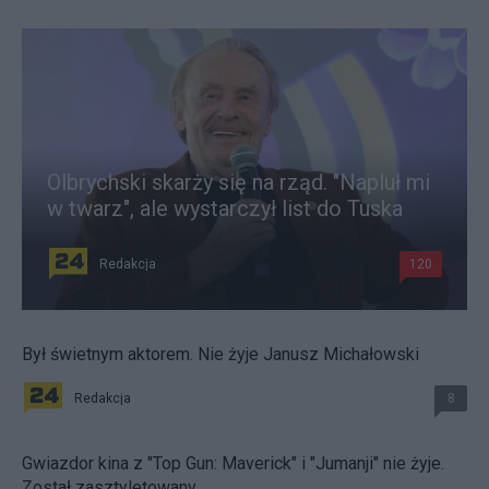
Olbrychski skarży się na rząd. "Napluł mi
w twarz", ale wystarczył list do Tuska
Redakcja
120
Był świetnym aktorem. Nie żyje Janusz Michałowski
Redakcja
8
Gwiazdor kina z "Top Gun: Maverick" i "Jumanji" nie żyje.
Został zasztyletowany