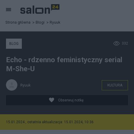
Strona główna
Blogi
Ryuuk
332
BLOG
Echo - rdzenno feministyczny serial
M-She-U
Ryuuk
KULTURA
Obserwuj notkę
15.01.2024 , ostatnia aktualizacja: 15.01.2024, 10:36