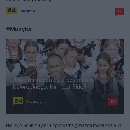
Redakcja
12
#
Muzyka
Uświetnił rocznicę prezydentury
Nawrockiego. Kim jest Eldo?
Redakcja
85
Nie żyje Bonnie Tyler. Legendarna gwiazda rocka miała 75