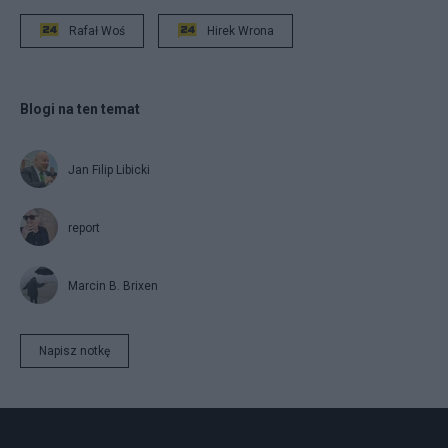
Rafał Woś
Hirek Wrona
Blogi na ten temat
Jan Filip Libicki
report
Marcin B. Brixen
Napisz notkę