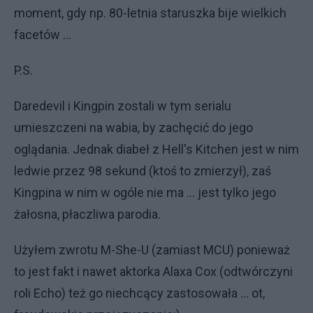
moment, gdy np. 80-letnia staruszka bije wielkich
facetów ...
P.S.
Daredevil i Kingpin zostali w tym serialu
umieszczeni na wabia, by zachęcić do jego
oglądania. Jednak diabeł z Hell's Kitchen jest w nim
ledwie przez 98 sekund (ktoś to zmierzył), zaś
Kingpina w nim w ogóle nie ma ... jest tylko jego
żałosna, płaczliwa parodia.
Użyłem zwrotu M-She-U (zamiast MCU) ponieważ
to jest fakt i nawet aktorka Alaxa Cox (odtwórczyni
roli Echo) też go niechcący zastosowała ... ot,