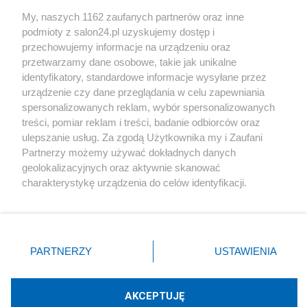
Sport
My, naszych 1162 zaufanych partnerów oraz inne
podmioty z salon24.pl uzyskujemy dostęp i
Społeczeństwo
przechowujemy informacje na urządzeniu oraz
przetwarzamy dane osobowe, takie jak unikalne
Kultura
identyfikatory, standardowe informacje wysyłane przez
urządzenie czy dane przeglądania w celu zapewniania
spersonalizowanych reklam, wybór spersonalizowanych
treści, pomiar reklam i treści, badanie odbiorców oraz
ulepszanie usług. Za zgodą Użytkownika my i Zaufani
X
Facebook
Instagram
Youtube
Partnerzy możemy używać dokładnych danych
geolokalizacyjnych oraz aktywnie skanować
charakterystykę urządzenia do celów identyfikacji.
Web Content Media sp. z o. o. © 2022
Ponieważ cenimy Twoją prywatność, prosimy o zgodę na
korzystanie z tych technologii poprzez kliknięcie
„Akceptuję”. Zgoda jest dobrowolna i zawsze możesz ją
Pomoc
O nas
Praca
Reklama
Kontakt
zmienić/wycofać klikając przycisk ustawień prywatności
PARTNERZY
USTAWIENIA
znajdujący się w lewym dolnym rogu strony
. Niektóre
rodzaje przetwarzania danych nie wymagają zgody
użytkownika, ale masz prawo sprzeciwić się takiemu
AKCEPTUJĘ
przetwarzaniu. Preferencje będą miały zastosowania tylko