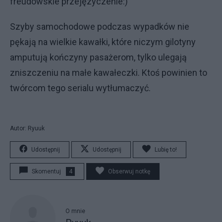
freudowskie przejęzyczenie:)
Szyby samochodowe podczas wypadków nie
pękają na wielkie kawałki, które niczym gilotyny
amputują kończyny pasażerom, tylko ulegają
zniszczeniu na małe kawałeczki. Ktoś powinien to
twórcom tego serialu wytłumaczyć.
Autor: Ryuuk
Udostępnij
Udostępnij
Lubię to!
Skomentuj
4
Obserwuj notkę
O mnie