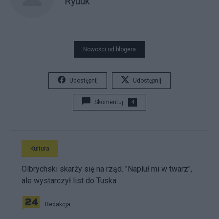
Ryuuk
Nowości od blogera
Udostępnij
Udostępnij
Skomentuj
4
Kultura
Olbrychski skarży się na rząd. "Napluł mi w twarz",
ale wystarczył list do Tuska
Redakcja