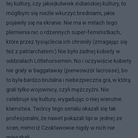
tej kultury, czy jakiejkolwiek indiańskiej kultury, to
mógłbym się nieźle wkurzyć bredniami, jakie
pojawiły się na ekranie. Nie ma w mitach tego
plemienia nic o rdzennych super-feministkach,
które przez tysiąclecia ich chroniły (zmagając się
też z patriarchatem:) Nie było żadnej kobiety w
oddziałach Littlehorsemen. No i oczywiście kobiety
nie grały w baggataway (pierwowzór lacrosse), bo
to była bardzo brutalna i niebezpieczna gra, w którą
grali tylko wojownicy, czyli mężczyźni. Nie
celebruje się kultury, wygadując o niej wierutne
kłamstwa. Twórcy tego serialu okazali się tak
profesjonalni, że nawet pokazali tipi w jednej ze
scen, mimo iż Czoktawowie nigdy w nich nie
mieszkali.