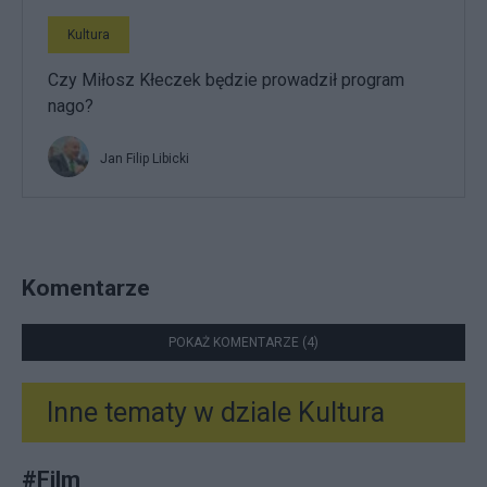
Kultura
Czy Miłosz Kłeczek będzie prowadził program
nago?
Jan Filip Libicki
Komentarze
POKAŻ KOMENTARZE (4)
Inne tematy w dziale
Kultura
#
Film