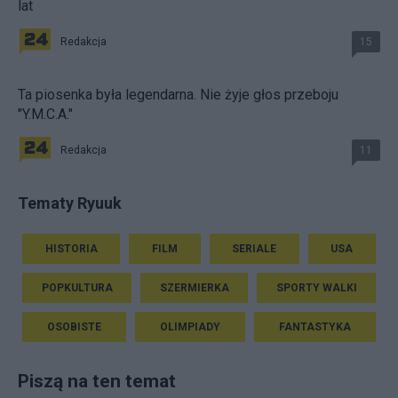
lat
Redakcja
15
Ta piosenka była legendarna. Nie żyje głos przeboju
"Y.M.C.A."
Redakcja
11
Tematy Ryuuk
HISTORIA
FILM
SERIALE
USA
POPKULTURA
SZERMIERKA
SPORTY WALKI
OSOBISTE
OLIMPIADY
FANTASTYKA
Piszą na ten temat