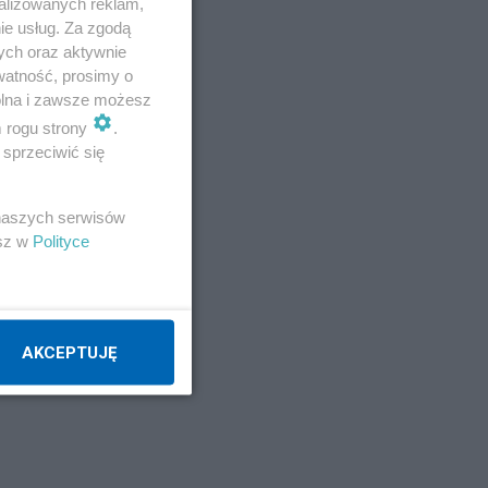
alizowanych reklam,
ie usług. Za zgodą
ych oraz aktywnie
watność, prosimy o
wolna i zawsze możesz
m rogu strony
.
sprzeciwić się
 naszych serwisów
esz w
Polityce
AKCEPTUJĘ