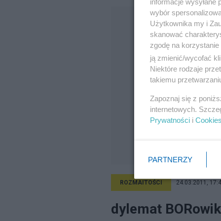
informacje wysyłane 
wybór spersonalizowan
Użytkownika my i Zau
skanować charakterys
zgodę na korzystanie 
ją zmienić/wycofać kl
Niektóre rodzaje prz
takiemu przetwarzaniu
Zapoznaj się z poniż
internetowych. Szcze
Prywatności
i
Cookie
PARTNERZY
ROZMAITOŚCI
24.03.2011, 17:
dylemat BORowi