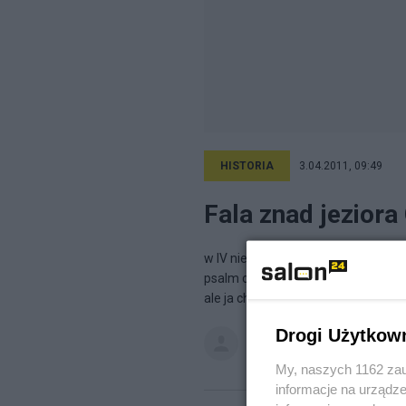
HISTORIA
3.04.2011, 09:49
Fala znad jeziora
w IV niedzielę Wielkiego Postu bę
psalm o nielękaniu się zła nawet w 
ale ja chciałbym krótko i na luzie...
Drogi Użytkow
sosenkowski
na blogu
"Jam...
My, naszych 1162 zau
informacje na urządze