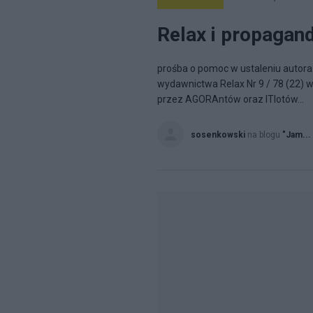
Relax i propagan
prośba o pomoc w ustaleniu autora 
wydawnictwa Relax Nr 9 / 78 (22) 
przez AGORAntów oraz ITIotów...
sosenkowski
na blogu
"Jam...