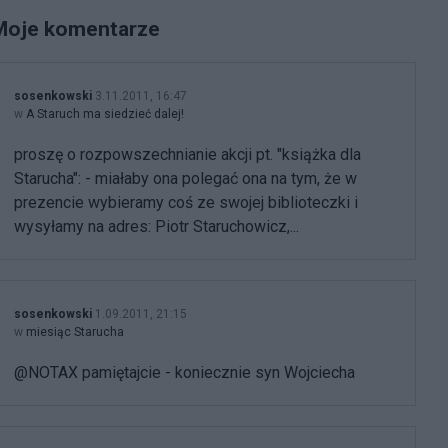
Moje komentarze
sosenkowski
3.11.2011, 16:47
w
A Staruch ma siedzieć dalej!
proszę o rozpowszechnianie akcji pt. "książka dla
Starucha": - miałaby ona polegać ona na tym, że w
prezencie wybieramy coś ze swojej biblioteczki i
wysyłamy na adres: Piotr Staruchowicz,...
sosenkowski
1.09.2011, 21:15
w
miesiąc Starucha
@NOTAX pamiętajcie - koniecznie syn Wojciecha