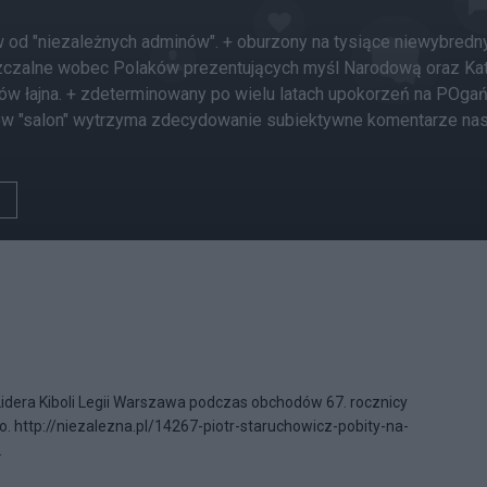
 od "niezależnych adminów". + oburzony na tysiące niewybredny
zczalne wobec Polaków prezentujących myśl Narodową oraz Katol
ów łajna. + zdeterminowany po wielu latach upokorzeń na POgań
 ów "salon" wytrzyma zdecydowanie subiektywne komentarze nasze
 Lidera Kiboli Legii Warszawa podczas obchodów 67. rocznicy
http://niezalezna.pl/14267-piotr-staruchowicz-pobity-na-
.