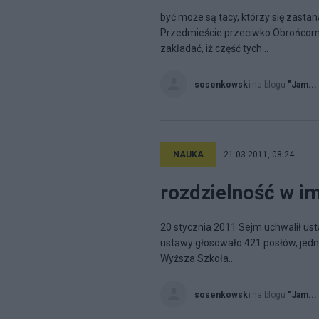
być może są tacy, którzy się zasta
Przedmieście przeciwko Obrońcom K
zakładać, iż część tych...
sosenkowski
na blogu
"Jam...
NAUKA
21.03.2011, 08:24
rozdzielność w im
20 stycznia 2011 Sejm uchwalił ust
ustawy głosowało 421 posłów, jedna
Wyższa Szkoła...
sosenkowski
na blogu
"Jam...