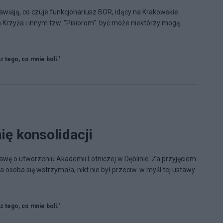
nawiają, co czuje funkcjonariusz BOR, idący na Krakowskie
rzyża i innym tzw. "Pisiorom". być może niektórzy mogą
 z tego, co mnie boli."
ię konsolidacji
awę o utworzeniu Akademii Lotniczej w Dęblinie. Za przyjęciem
 osoba się wstrzymała, nikt nie był przeciw. w myśl tej ustawy
 z tego, co mnie boli."