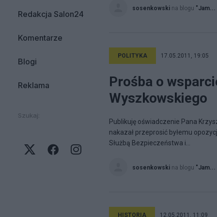
sosenkowski
na blogu
"Jam...
Redakcja Salon24
Komentarze
POLITYKA
17.05.2011, 19:05
Blogi
Prośba o wsparci
Reklama
Wyszkowskiego
Szukaj:
Publikuję oświadczenie Pana Krzy
nakazał przeprosić byłemu opozycj
Służbą Bezpieczeństwa i...
sosenkowski
na blogu
"Jam...
HISTORIA
12.05.2011, 11:09