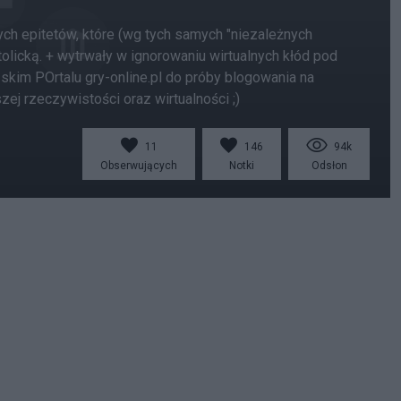
ch epitetów, które (wg tych samych "niezależnych
icką. + wytrwały w ignorowaniu wirtualnych kłód pod
skim POrtalu gry-online.pl do próby blogowania na
j rzeczywistości oraz wirtualności ;)
11
146
94k
Obserwujących
Notki
Odsłon