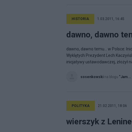
HISTORIA
1.03.2011, 16:45
dawno, dawno tem
dawno, dawno temu... w Polsce: Ini
Wyklętych Prezydent Lech Kaczyńsk
inicjatywy ustawodawczej, złożył na
sosenkowski
na blogu
"Jam...
POLITYKA
21.02.2011, 18:06
wierszyk z Lenine