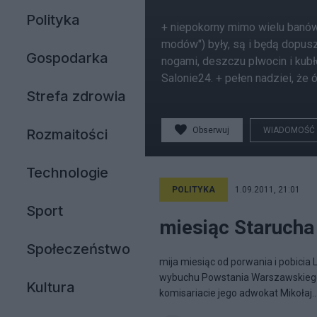
Polityka
+ niepokorny mimo wielu banów
modów") były, są i będą dopus
Gospodarka
nogami, deszczu plwocin i kubł
Salonie24. + pełen nadziei, że
Strefa zdrowia
Obserwuj
WIADOMOŚĆ
Rozmaitości
Technologie
POLITYKA
1.09.2011, 21:01
Sport
miesiąc Starucha
Społeczeństwo
mija miesiąc od porwania i pobicia
wybuchu Powstania Warszawskiego. 
Kultura
komisariacie jego adwokat Mikołaj..