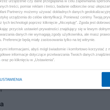
przez urządzenie czy dane przeglądania w celu zapewniania sperson
ych treści, pomiar reklam i treści, badanie odbiorców oraz ulepszan
fani Partnerzy możemy używać dokładnych danych geolokalizacyjn
tykę urządzenia do celów identyfikacji. Ponieważ cenimy Twoją pry
z tych technologii poprzez kliknięcie „Akceptuję”. Zgoda jest dobro
ikając przycisk ustawień prywatności znajdujący się w lewym dolny
etwarzania danych nie wymagają zgody użytkownika, ale masz prawo 
. Preferencje będą miały zastosowania tylko na tej witrynie.
szymi informacjami, abyś mógł świadomie i komfortowo korzystać z
gółowe informacje dotyczące przetwarzania Twoich danych znajdzi
s
oraz po kliknięciu w „Ustawienia”.
USTAWIENIA
49
ka