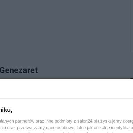
 Genezaret
T
dzie czytanie o namaszczeniu Dawida przez proroka Samuela,
ciemnej dolinie i o niewidomym, który otrzymał dar widzenia.
niku,
 z tego, co mnie boli."
fanych partnerów oraz inne podmioty z salon24.pl uzyskujemy dost
niu oraz przetwarzamy dane osobowe, takie jak unikalne identyfikat