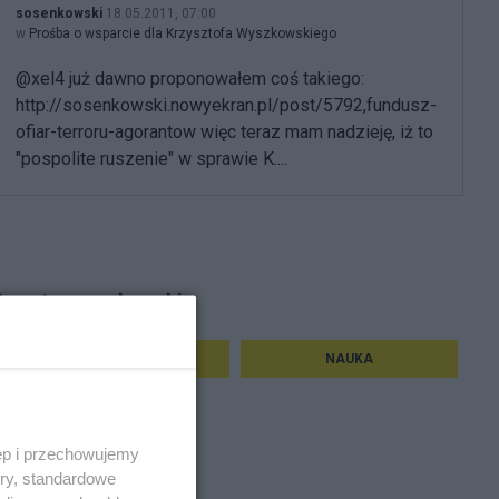
sosenkowski
18.05.2011, 07:00
w
Prośba o wsparcie dla Krzysztofa Wyszkowskiego
@xel4 już dawno proponowałem coś takiego:
http://sosenkowski.nowyekran.pl/post/5792,fundusz-
ofiar-terroru-agorantow więc teraz mam nadzieję, iż to
"pospolite ruszenie" w sprawie K....
ematy sosenkowski
HISTORIA
NAUKA
ęp i przechowujemy
ory, standardowe