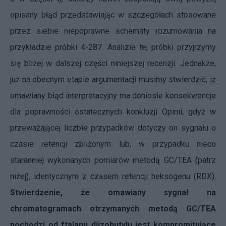
opisany błąd przedstawiając w szczegółach stosowane
przez siebie niepoprawne schematy rozumowania na
przykładzie próbki 4-287. Analizie tej próbki przyjrzymy
się bliżej w dalszej części niniejszej recenzji. Jednakże,
już na obecnym etapie argumentacji musimy stwierdzić, iż
omawiany błąd interpretacyjny ma doniosłe konsekwencje
dla poprawności ostatecznych konkluzji Opinii, gdyż w
przeważającej liczbie przypadków dotyczy on sygnału o
czasie retencji zbliżonym lub, w przypadku nieco
staranniej wykonanych pomiarów metodą GC/TEA (patrz
niżej), identycznym z czasem retencji heksogenu (RDX).
Stwierdzenie, że omawiany sygnał na
chromatogramach otrzymanych metodą GC/TEA
pochodzi od ftalanu diizobutylu jest kompromitujące