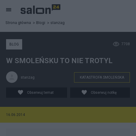
Strona główna
Blogi
stanzag
7708
BLOG
W SMOLEŃSKU TO NIE TROTYL
stanzag
KATASTROFA SMOLEŃSKA
Obserwuj temat
Obserwuj notkę
16.06.2014