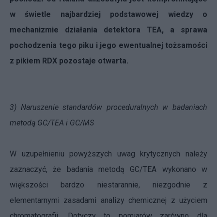
w świetle najbardziej podstawowej wiedzy o
mechanizmie działania detektora TEA, a sprawa
pochodzenia tego piku i jego ewentualnej tożsamości
z pikiem RDX pozostaje otwarta.
3) Naruszenie standardów proceduralnych w badaniach
metodą GC/TEA i GC/MS
W uzupełnieniu powyższych uwag krytycznych należy
zaznaczyć, że badania metodą GC/TEA wykonano w
większości bardzo niestarannie, niezgodnie z
elementarnymi zasadami analizy chemicznej z użyciem
chromatografii. Dotyczy to pomiarów zarówno dla