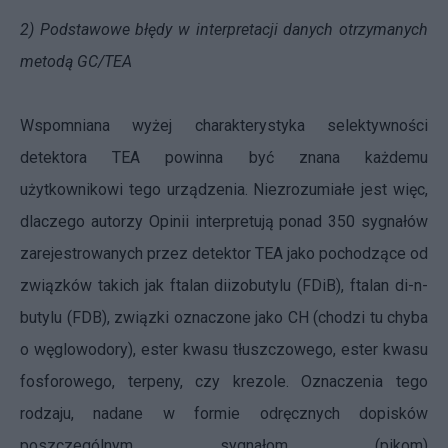
2) Podstawowe błędy w interpretacji danych otrzymanych
metodą GC/TEA
Wspomniana wyżej charakterystyka
selektywności
detektora TEA powinna być znana każdemu
użytkownikowi tego urządzenia
. Niezrozumiałe jest więc,
dlaczego autorzy Opinii interpretują ponad 350 sygnałów
zarejestrowanych przez detektor TEA jako pochodzące od
związków takich jak ftalan diizobutylu (FDiB), ftalan di-n-
butylu (FDB), związki oznaczone jako CH (chodzi tu chyba
o węglowodory), ester kwasu tłuszczowego, ester kwasu
fosforowego, terpeny, czy krezole. Oznaczenia tego
rodzaju, nadane w formie odręcznych dopisków
poszczególnym sygnałom (pikom)