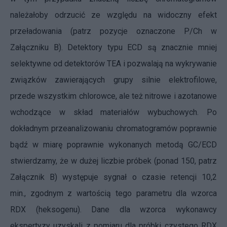
należałoby odrzucić ze względu na widoczny efekt
przeładowania (patrz pozycje oznaczone P/Ch w
Załączniku B). Detektory typu ECD są znacznie mniej
selektywne od detektorów TEA i pozwalają na wykrywanie
związków zawierających grupy silnie elektrofilowe,
przede wszystkim chlorowce, ale też nitrowe i azotanowe
wchodzące w skład materiałów wybuchowych. Po
dokładnym przeanalizowaniu chromatogramów poprawnie
bądź w miarę poprawnie wykonanych metodą GC/ECD
stwierdzamy, że w dużej liczbie próbek (ponad 150, patrz
Załącznik B) występuje sygnał o czasie retencji 10,2
min., zgodnym z wartością tego parametru dla wzorca
RDX (heksogenu). Dane dla wzorca wykonawcy
ekspertyzy uzyskali z pomiaru dla próbki czystego RDX