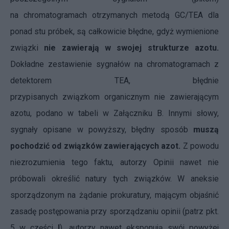
na chromatogramach otrzymanych metodą GC/TEA dla
ponad stu próbek, są całkowicie błędne, gdyż wymienione
związki
nie zawierają w swojej strukturze azotu.
Dokładne zestawienie sygnałów na chromatogramach z
detektorem TEA, błędnie
przypisanych związkom organicznym nie zawierającym
azotu, podano w tabeli w Załączniku B. Innymi słowy,
sygnały opisane w powyższy, błędny sposób
muszą
pochodzić od związków zawierających azot.
Z powodu
niezrozumienia tego faktu, autorzy Opinii nawet nie
próbowali określić natury tych związków. W aneksie
sporządzonym na żądanie prokuratury, mającym objaśnić
zasadę postępowania przy sporządzaniu opinii (patrz pkt.
5 w części
I
), autorzy nawet eksponują swój powyżej