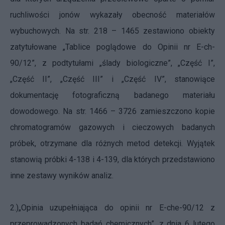
ruchliwości jonów wykazały obecność materiałów
wybuchowych. Na str. 218 – 1465 zestawiono obiekty
zatytułowane „Tablice poglądowe do Opinii nr E-ch-
90/12”, z podtytułami „ślady biologiczne”, „Część I”,
„Część II”, „Część III” i „Część IV”, stanowiące
dokumentację fotograficzną badanego materiału
dowodowego. Na str. 1466 – 3726 zamieszczono kopie
chromatogramów gazowych i cieczowych badanych
próbek, otrzymane dla różnych metod detekcji. Wyjątek
stanowią próbki 4-138 i 4-139, dla których przedstawiono
inne zestawy wyników analiz.
2.)„Opinia uzupełniająca do opinii nr E-che-90/12 z
przeprowadzonych badań chemicznych”, z dnia 6 lutego