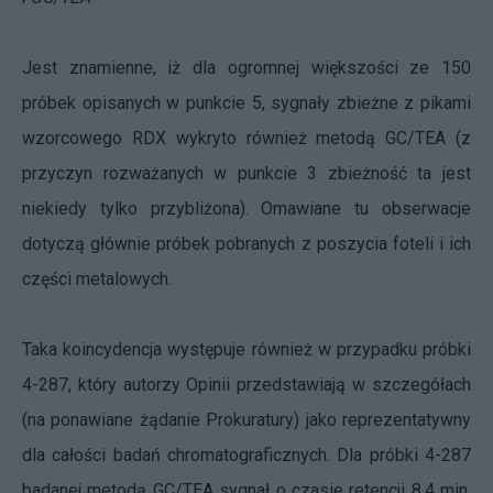
Jest znamienne, iż dla ogromnej większości ze 150
próbek opisanych w punkcie 5, sygnały zbieżne z pikami
wzorcowego RDX wykryto również metodą GC/TEA (z
przyczyn rozważanych w punkcie 3 zbieżność ta jest
niekiedy tylko przybliżona). Omawiane tu obserwacje
dotyczą głównie próbek pobranych z poszycia foteli i ich
części metalowych.
Taka koincydencja występuje również w przypadku próbki
4-287, który autorzy Opinii przedstawiają w szczegółach
(na ponawiane żądanie Prokuratury) jako reprezentatywny
dla całości badań chromatograficznych. Dla próbki 4-287
badanej metodą GC/TEA sygnał o czasie retencji 8,4 min.